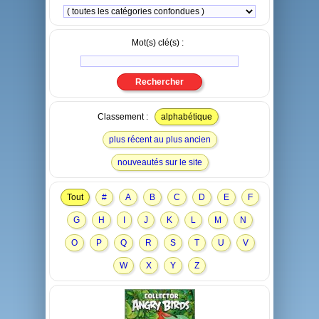
Mot(s) clé(s) :
Classement :
alphabétique
plus récent au plus ancien
nouveautés sur le site
Tout
#
A
B
C
D
E
F
G
H
I
J
K
L
M
N
O
P
Q
R
S
T
U
V
W
X
Y
Z