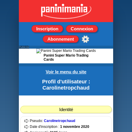
Inscription
Connexion
Abonnement
Publicité
Panini Super Mario Trading
Cards
Boîte de 18 pochettes de 8
Voir le menu du site
cartes
Profil d'utilisateur :
Carolinetropchaud
Identité
Pseudo:
Carolinetropchaud
Date d'inscription :
1 novembre 2020