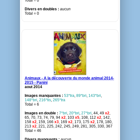
Total = 0
Divers en doubles :
aucun
Total = 0
Animaux - A la découverte du monde animal 2014-
2015 - Panini
aout 2014
Images manquantes :
53*tra
,
89*bri
,
143*bri
,
148*bri
,
216*tis
,
265*tra
Total = 6
Images en double :
7*bri
,
20*bri
,
27*bri
, 44, 49
x2
,
65, 70, 73, 74, 79, 94
x2
, 103
x5
, 108, 112
x2
, 142,
158
x2
, 159, 166
x3
, 169
x2
, 173, 175
x2
, 178, 180,
213
x2
, 221, 225, 242, 245, 249, 281, 305, 330, 367
Total = 46
Divers manquants :
aucun