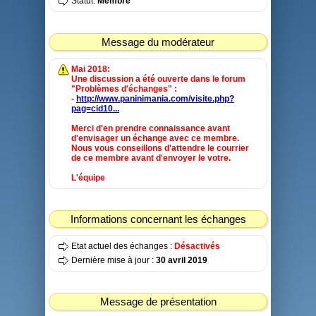
Statut:
Membre
Message du modérateur
Mai 2018:
Une discussion a été ouverte dans le forum
"Problèmes d'échanges" :
-
http://www.paninimania.com/visite.php?
pag=cid10...
Merci d'en prendre connaissance avant
d'envisager un échange avec ce membre.
Nous vous conseillons d'attendre le courrier
de ce membre avant d'envoyer le votre.
L'équipe
Informations concernant les échanges
Etat actuel des échanges :
Désactivés
Dernière mise à jour :
30 avril 2019
Message de présentation