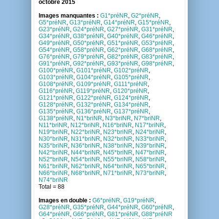
octobre 2015
Images manquantes :
G1*préNR
,
G2*préNR
,
G5*préNR
,
G13*préNR
,
G14*préNR
,
G15*préNR
,
G23*préNR
,
G24*préNR
,
G27*préNR
,
G31*préNR
,
G34*préNR
,
G38*préNR
,
G40*préNR
,
G46*préNR
,
G49*préNR
,
G50*préNR
,
G51*préNR
,
G53*préNR
,
G54*préNR
,
G58*préNR
,
G62*préNR
,
G68*préNR
,
G76*préNR
,
G79*préNR
,
G82*préNR
,
G83*préNR
,
G91*préNR
,
G92*préNR
,
G93*préNR
,
G98*préNR
,
G100*préNR
,
G101*préNR
,
G102*préNR
,
G103*préNR
,
G104*préNR
,
G105*préNR
,
G108*préNR
,
G109*préNR
,
G111*préNR
,
G116*préNR
,
G119*préNR
,
G120*préNR
,
G121*préNR
,
G122*préNR
,
G124*préNR
,
G128*préNR
,
G132*préNR
,
G134*préNR
,
G135*préNR
,
G136*préNR
,
G137*préNR
,
G138*préNR
,
N1*briNR
,
N3*briNR
,
N7*briNR
,
N11*briNR
,
N12*briNR
,
N16*briNR
,
N17*briNR
,
N19*briNR
,
N22*briNR
,
N23*briNR
,
N24*briNR
,
N30*briNR
,
N31*briNR
,
N32*briNR
,
N33*briNR
,
N35*briNR
,
N36*briNR
,
N38*briNR
,
N39*briNR
,
N42*briNR
,
N44*briNR
,
N45*briNR
,
N47*briNR
,
N52*briNR
,
N54*briNR
,
N55*briNR
,
N58*briNR
,
N61*briNR
,
N62*briNR
,
N64*briNR
,
N65*briNR
,
N66*briNR
,
N68*briNR
,
N71*briNR
,
N73*briNR
,
N74*briNR
Total = 88
Images en double :
G6*préNR
,
G19*préNR
,
G28*préNR
,
G35*préNR
,
G44*préNR
,
G60*préNR
,
G64*préNR
,
G66*préNR
,
G81*préNR
,
G88*préNR