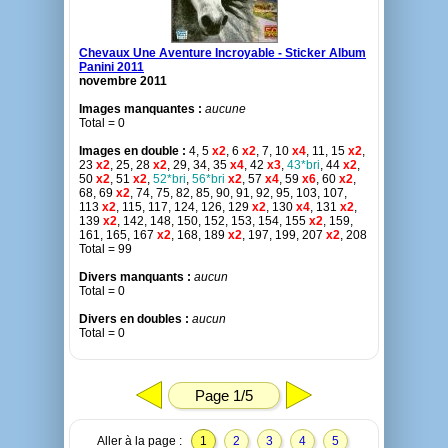
Chevaux Une Aventure Incroyable - Sticker Album
Panini 2011
novembre 2011
Images manquantes :
aucune
Total = 0
Images en double :
4, 5
x2
, 6
x2
, 7, 10
x4
, 11, 15
x2
,
23
x2
, 25, 28
x2
, 29, 34, 35
x4
, 42
x3
,
43*bri
, 44
x2
,
50
x2
, 51
x2
,
52*bri
,
56*bri
x2
, 57
x4
, 59
x6
, 60
x2
,
68, 69
x2
, 74, 75, 82, 85, 90, 91, 92, 95, 103, 107,
113
x2
, 115, 117, 124, 126, 129
x2
, 130
x4
, 131
x2
,
139
x2
, 142, 148, 150, 152, 153, 154, 155
x2
, 159,
161, 165, 167
x2
, 168, 189
x2
, 197, 199, 207
x2
, 208
Total = 99
Divers manquants :
aucun
Total = 0
Divers en doubles :
aucun
Total = 0
Page 1/5
Aller à la page :
1
2
3
4
5