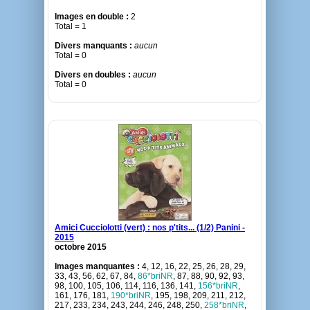
Images en double :
2
Total = 1
Divers manquants :
aucun
Total = 0
Divers en doubles :
aucun
Total = 0
Amici Cucciolotti (vert) : nos p'tits... (1/2) Panini -
2015
octobre 2015
Images manquantes :
4, 12, 16, 22, 25, 26, 28, 29,
33, 43, 56, 62, 67, 84,
86*briNR
, 87, 88, 90, 92, 93,
98, 100, 105, 106, 114, 116, 136, 141,
156*briNR
,
161, 176, 181,
190*briNR
, 195, 198, 209, 211, 212,
217, 233, 234, 243, 244, 246, 248, 250,
258*briNR
,