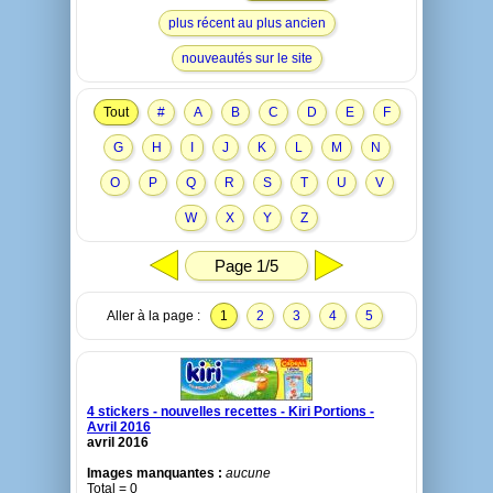
plus récent au plus ancien
nouveautés sur le site
Tout
#
A
B
C
D
E
F
G
H
I
J
K
L
M
N
O
P
Q
R
S
T
U
V
W
X
Y
Z
Page 1/5
Aller à la page :
1
2
3
4
5
4 stickers - nouvelles recettes - Kiri Portions -
Avril 2016
avril 2016
Images manquantes :
aucune
Total = 0