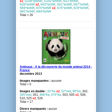
x2
,
G106*préNR
,
G142*préNR
,
N21*briNR
,
N26*briNR
x2
,
N43*briNR
,
N51*briNR
,
N57*briNR
,
N59*briNR
,
N70*briNR
x2
,
N75*briNR
,
N78*briNR
,
N81*briNR
,
N84*briNR
Total = 26
Animaux - A la découverte du monde animal 2014 -
France
decembre 2013
Images manquantes :
aucune
Total = 0
Images en double :
32*tra
x2
,
52*met
,
90*tra
, 302,
305*met
, 351,
468*tra
,
474*tra
, 503, 505
x2
, 506,
510, 525
x2
, 526
Total = 17
Divers manquants :
aucun