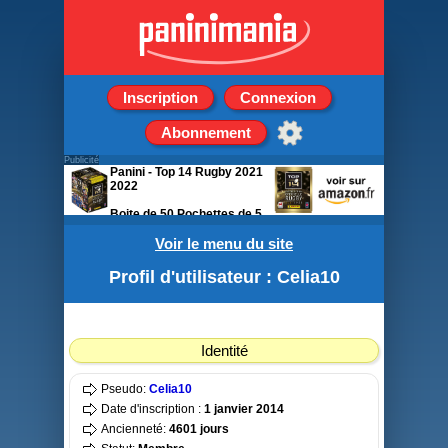
Inscription
Connexion
Abonnement
Publicité
Panini - Top 14 Rugby 2021
2022
Boite de 50 Pochettes de 5
stickers
Voir le menu du site
Profil d'utilisateur : Celia10
Identité
Pseudo:
Celia10
Date d'inscription :
1 janvier 2014
Ancienneté:
4601 jours