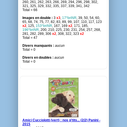
260, 261, 262, 263, 266, 269, 294, 296, 298, 302,
321, 325, 329, 332, 335, 337, 339, 341, 342
Total = 66
Images en double :
3
x3
,
17*briNR
, 39, 50, 54, 60,
65, 68, 74, 75, 77, 82, 83, 89, 99, 107, 110, 117, 123
x2
, 125,
153*briNR
, 167, 169
x2
, 171, 185,
196*briNR
, 200, 210, 225, 230, 231, 254, 257, 268,
281, 282, 289, 306
x2
, 308, 322, 323
x2
Total = 47
Divers manquants :
aucun
Total = 0
Divers en doubles :
aucun
Total = 0
Amici Cucciolotti (vert) : nos p'tits... (2/2) Panini -
2015