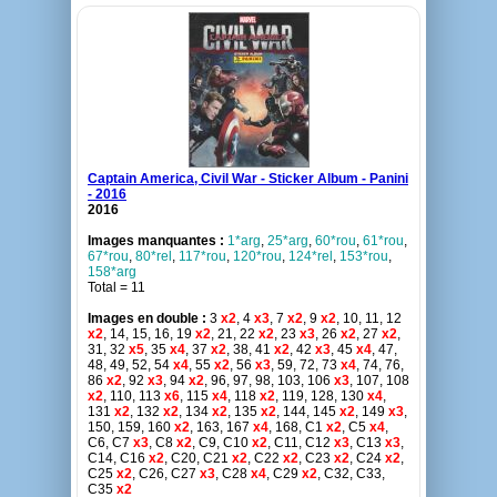
Captain America, Civil War - Sticker Album - Panini
- 2016
2016
Images manquantes :
1*arg
,
25*arg
,
60*rou
,
61*rou
,
67*rou
,
80*rel
,
117*rou
,
120*rou
,
124*rel
,
153*rou
,
158*arg
Total = 11
Images en double :
3
x2
, 4
x3
, 7
x2
, 9
x2
, 10, 11, 12
x2
, 14, 15, 16, 19
x2
, 21, 22
x2
, 23
x3
, 26
x2
, 27
x2
,
31, 32
x5
, 35
x4
, 37
x2
, 38, 41
x2
, 42
x3
, 45
x4
, 47,
48, 49, 52, 54
x4
, 55
x2
, 56
x3
, 59, 72, 73
x4
, 74, 76,
86
x2
, 92
x3
, 94
x2
, 96, 97, 98, 103, 106
x3
, 107, 108
x2
, 110, 113
x6
, 115
x4
, 118
x2
, 119, 128, 130
x4
,
131
x2
, 132
x2
, 134
x2
, 135
x2
, 144, 145
x2
, 149
x3
,
150, 159, 160
x2
, 163, 167
x4
, 168, C1
x2
, C5
x4
,
C6, C7
x3
, C8
x2
, C9, C10
x2
, C11, C12
x3
, C13
x3
,
C14, C16
x2
, C20, C21
x2
, C22
x2
, C23
x2
, C24
x2
,
C25
x2
, C26, C27
x3
, C28
x4
, C29
x2
, C32, C33,
C35
x2