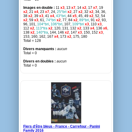
Images en double :
11
x3
, 13
x7
, 14
x2
, 17
x7
, 19
x2
, 21
x4
, 23
x7
, 24,
25*bri
x2
, 27
x2
, 32
x2
, 34, 36,
38
x2
, 39
x3
, 41
x4
,
43*bri
, 44
x5
, 45, 49
x2
, 52, 54
x2
, 59
x3
, 61,
74*bri
x2
, 77, 84
x2
,
89*bri
, 91
x2
, 93,
96, 101,
104*bri
,
106*bri
, 107,
109*bri
x3
, 110
x3
,
112
x2
,
113*tra
x2
, 120, 131, 132
x2
, 133
x4
, 136
x6
,
138
x2
,
140*tra
, 144, 146
x2
, 147
x3
, 150, 152
x3
,
153, 160, 162, 167
x4
, 173
x2
, 175, 180
Total = 128
Divers manquants :
aucun
Total = 0
Divers en doubles :
aucun
Total = 0
Fiers d'être bleus - France - Carrefour - Panini
Family 2016