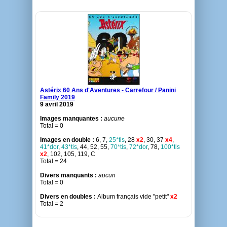
Astérix 60 Ans d'Aventures - Carrefour / Panini
Family 2019
9 avril 2019
Images manquantes :
aucune
Total = 0
Images en double :
6, 7,
25*tis
, 28
x2
, 30, 37
x4
,
41*dor
,
43*tis
, 44, 52, 55,
70*tis
,
72*dor
, 78,
100*tis
x2
, 102, 105, 119, C
Total = 24
Divers manquants :
aucun
Total = 0
Divers en doubles :
Album français vide "petit"
x2
Total = 2