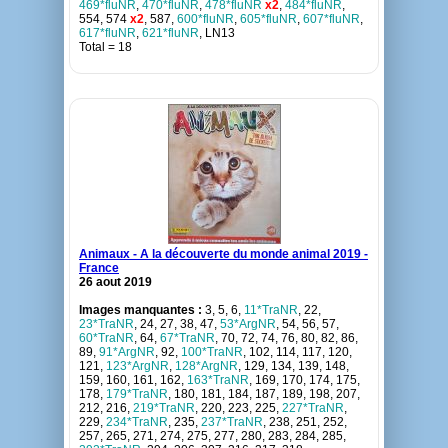
469*fluNR
,
470*fluNR
,
478*fluNR
x2
,
484*fluNR
,
554, 574
x2
, 587,
600*fluNR
,
605*fluNR
,
607*fluNR
,
617*fluNR
,
621*fluNR
, LN13
Total = 18
Animaux - A la découverte du monde animal 2019 -
France
26 aout 2019
Images manquantes :
3, 5, 6,
11*TraNR
, 22,
23*TraNR
, 24, 27, 38, 47,
53*ArgNR
, 54, 56, 57,
60*TraNR
, 64,
67*TraNR
, 70, 72, 74, 76, 80, 82, 86,
89,
91*ArgNR
, 92,
100*TraNR
, 102, 114, 117, 120,
121,
123*ArgNR
,
128*ArgNR
, 129, 134, 139, 148,
159, 160, 161, 162,
163*TraNR
, 169, 170, 174, 175,
178,
179*TraNR
, 180, 181, 184, 187, 189, 198, 207,
212, 216,
219*TraNR
, 220, 223, 225,
227*TraNR
,
229,
234*TraNR
, 235,
237*TraNR
, 238, 251, 252,
257, 265, 271, 274, 275, 277, 280, 283, 284, 285,