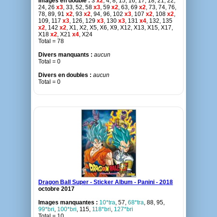
Images en double :
3
x2
, 4, 8, 15, 16, 17, 18, 21, 22,
24, 26
x3
, 33, 52, 58
x3
, 59
x2
, 63, 69
x2
, 73, 74, 76,
78, 89, 91
x2
, 93
x2
, 94, 96, 102
x3
, 107
x2
, 108
x2
,
109, 117
x3
, 126, 129
x3
, 130
x3
, 131
x4
, 132, 135
x2
, 142
x2
, X1, X2, X5, X6, X9, X12, X13, X15, X17,
X18
x2
, X21
x4
, X24
Total = 78
Divers manquants :
aucun
Total = 0
Divers en doubles :
aucun
Total = 0
Dragon Ball Super - Sticker Album - Panini - 2018
octobre 2017
Images manquantes :
10*tra
, 57,
68*tra
, 88, 95,
99*bri
,
100*bri
, 115,
118*bri
,
127*bri
Total = 10