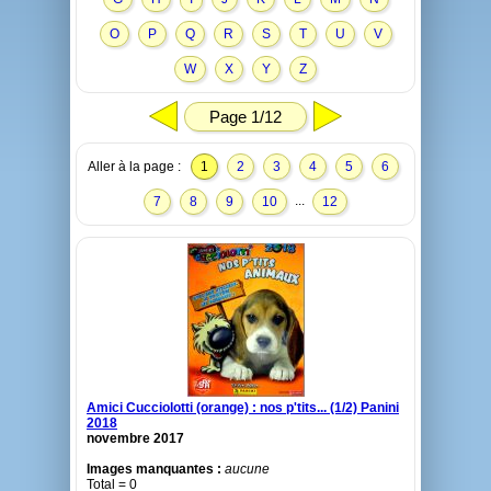
O
P
Q
R
S
T
U
V
W
X
Y
Z
Page 1/12
Aller à la page :
1
2
3
4
5
6
...
7
8
9
10
12
Amici Cucciolotti (orange) : nos p'tits... (1/2) Panini
2018
novembre 2017
Images manquantes :
aucune
Total = 0