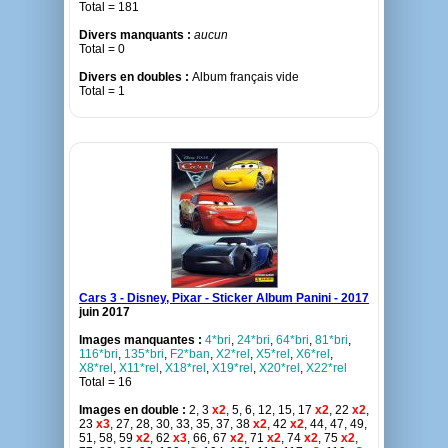
Total = 181
Divers manquants :
aucun
Total = 0
Divers en doubles :
Album français vide
Total = 1
Cars 3 - Disney, Pixar - Sticker Album Panini - 2017
juin 2017
Images manquantes :
4*bri
,
24*bri
,
64*bri
,
81*bri
,
116*bri
,
135*bri
,
F2*ban
,
X2*rel
,
X5*rel
,
X6*rel
,
X8*rel
,
X11*rel
,
X18*rel
,
X19*rel
,
X20*rel
,
X22*rel
Total = 16
Images en double :
2, 3
x2
, 5, 6, 12, 15, 17
x2
, 22
x2
,
23
x3
, 27, 28, 30, 33, 35, 37, 38
x2
, 42
x2
, 44, 47, 49,
51, 58, 59
x2
, 62
x3
, 66, 67
x2
, 71
x2
, 74
x2
, 75
x2
,