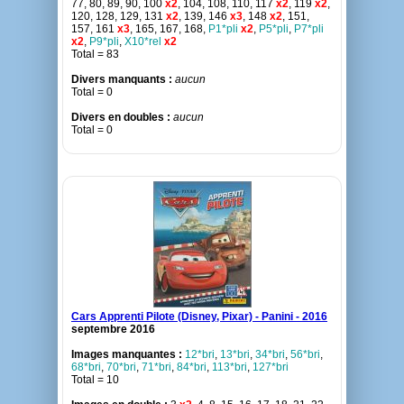
77, 80, 89, 90, 100
x2
, 104, 108, 110, 117
x2
, 119
x2
,
120, 128, 129, 131
x2
, 139, 146
x3
, 148
x2
, 151,
157, 161
x3
, 165, 167, 168,
P1*pli
x2
,
P5*pli
,
P7*pli
x2
,
P9*pli
,
X10*rel
x2
Total = 83
Divers manquants :
aucun
Total = 0
Divers en doubles :
aucun
Total = 0
Cars Apprenti Pilote (Disney, Pixar) - Panini - 2016
septembre 2016
Images manquantes :
12*bri
,
13*bri
,
34*bri
,
56*bri
,
68*bri
,
70*bri
,
71*bri
,
84*bri
,
113*bri
,
127*bri
Total = 10