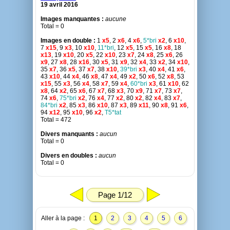
19 avril 2016
Images manquantes :
aucune
Total = 0
Images en double :
1
x5
, 2
x6
, 4
x6
,
5*bri
x2
, 6
x10
,
7
x15
, 9
x3
, 10
x10
,
11*bri
, 12
x5
, 15
x5
, 16
x8
, 18
x13
, 19
x10
, 20
x5
, 22
x10
, 23
x7
, 24
x8
, 25
x6
, 26
x9
, 27
x8
, 28
x16
, 30
x5
, 31
x9
, 32
x4
, 33
x2
, 34
x10
,
35
x7
, 36
x5
, 37
x7
, 38
x10
,
39*bri
x3
, 40
x4
, 41
x6
,
43
x10
, 44
x4
, 46
x8
, 47
x4
, 49
x2
, 50
x6
, 52
x8
, 53
x15
, 55
x3
, 56
x4
, 58
x7
, 59
x4
,
60*bri
x3
, 61
x10
, 62
x8
, 64
x2
, 65
x6
, 67
x7
, 68
x3
, 70
x9
, 71
x7
, 73
x7
,
74
x6
,
75*bri
x2
, 76
x4
, 77
x2
, 80
x2
, 82
x4
, 83
x7
,
84*bri
x2
, 85
x3
, 86
x10
, 87
x3
, 89
x11
, 90
x8
, 91
x6
,
94
x12
, 95
x10
, 96
x2
,
T5*tat
Total = 472
Divers manquants :
aucun
Total = 0
Divers en doubles :
aucun
Total = 0
Page 1/12
Aller à la page :
1
2
3
4
5
6