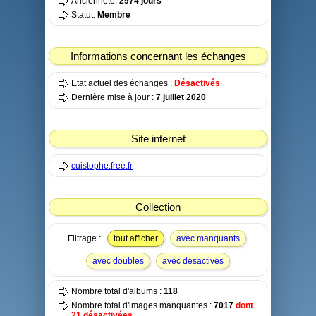
Ancienneté:
2974 jours
Statut:
Membre
Informations concernant les échanges
Etat actuel des échanges :
Désactivés
Dernière mise à jour :
7 juillet 2020
Site internet
cuistophe.free.fr
Collection
Filtrage :
tout afficher
avec manquants
avec doubles
avec désactivés
Nombre total d'albums :
118
Nombre total d'images manquantes :
7017
dont
21 désactivées