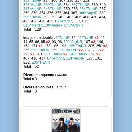
292*TraNR
, 294, 306, 307, 316, 317, 318,
328*ArgNR
,
330*TraNR
, 334,
337*TraNR
, 339, 340,
347*ArgNR
,
348*TraNR
, 350, 358,
364*TraNR
, 367,
369, 370, 374, 376, 377, 384, 387,
388*ArgNR
, 389,
390*TraNR
, 392, 393, 402, 403, 406, 408, 420, 424,
425, 426, 430, 433,
E9*ArgNR
, E12, E15,
E16*TraNR
,
E30*ArgNR
,
E40*ArgNR
Total = 128
Images en double :
1*TraNR
, 32,
40*TraNR
x2
, 42,
44, 65, 66, 85
x2
, 93, 96,
101*ArgNR
, 107
x2
, 146,
158, 171
x2
, 173, 186, 193,
195*TraNR
, 205, 250
x2
,
256,
258*TraNR
, 259,
273*ArgNR
x2
, 287, 288
x2
,
296
x2
, 301,
327*TraNR
x2
,
343*TraNR
, 398
x3
,
407, 410, 417,
E4*ArgNR
,
E14*ArgNR
, E27, E31,
E32,
E35*TraNR
Total = 52
Divers manquants :
aucun
Total = 0
Divers en doubles :
aucun
Total = 0