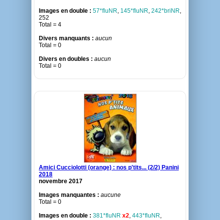
Images en double :
57*fluNR
,
145*fluNR
,
242*briNR
,
252
Total = 4
Divers manquants :
aucun
Total = 0
Divers en doubles :
aucun
Total = 0
Amici Cucciolotti (orange) : nos p'tits... (2/2) Panini
2018
novembre 2017
Images manquantes :
aucune
Total = 0
Images en double :
381*fluNR
x2
,
443*fluNR
,