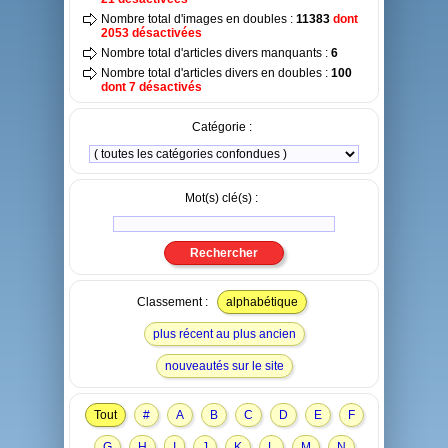
Nombre total d'images en doubles :
11383
dont
2053 désactivées
Nombre total d'articles divers manquants :
6
Nombre total d'articles divers en doubles :
100
dont 7 désactivés
Catégorie :
Mot(s) clé(s) :
Classement :
alphabétique
plus récent au plus ancien
nouveautés sur le site
Tout
#
A
B
C
D
E
F
G
H
I
J
K
L
M
N