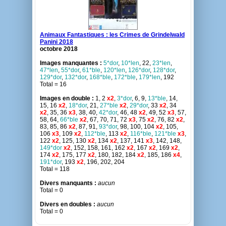
Animaux Fantastiques : les Crimes de Grindelwald
Panini 2018
octobre 2018
Images manquantes :
5*dor
,
10*len
, 22,
23*len
,
47*len
,
55*dor
,
61*ble
,
120*len
,
126*dor
,
128*dor
,
129*dor
,
132*dor
,
168*ble
,
172*ble
,
179*len
, 192
Total = 16
Images en double :
1, 2
x2
,
3*dor
, 6, 9,
13*ble
, 14,
15, 16
x2
,
18*dor
, 21,
27*ble
x2
,
29*dor
, 33
x2
, 34
x2
, 35, 36
x3
, 38, 40,
42*dor
, 46, 48
x2
, 49, 52
x3
, 57,
58, 64,
66*ble
x2
, 67, 70, 71, 72
x3
, 75
x2
, 76, 82
x2
,
83, 85, 86
x2
, 87, 91,
93*dor
, 98, 100, 104
x2
, 105,
106
x3
, 109
x2
,
112*ble
, 113
x2
,
116*ble
,
121*ble
x3
,
122
x2
, 125, 130
x2
, 134
x2
, 137, 141
x3
, 142, 148,
149*dor
x2
, 152, 158, 161, 162
x2
, 167
x2
, 169
x2
,
174
x2
, 175, 177
x2
, 180, 182, 184
x2
, 185, 186
x4
,
191*dor
, 193
x2
, 196, 202, 204
Total = 118
Divers manquants :
aucun
Total = 0
Divers en doubles :
aucun
Total = 0