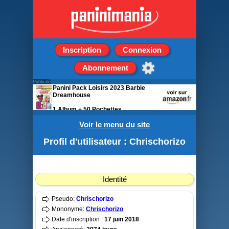
Inscription
Connexion
Abonnement
Publicité
Panini Pack Loisirs 2023 Barbie
Dreamhouse
1 Album + 50 Pochettes
Voir le menu du site
Profil d'utilisateur : Chrischorizo
Identité
Pseudo:
Chrischorizo
Mononyme:
Chrischorizo
Date d'inscription :
17 juin 2018