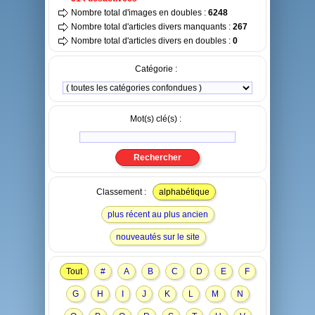
Nombre total d'images en doubles :
6248
Nombre total d'articles divers manquants :
267
Nombre total d'articles divers en doubles :
0
Catégorie :
Mot(s) clé(s) :
Classement :
alphabétique
plus récent au plus ancien
nouveautés sur le site
Tout
#
A
B
C
D
E
F
G
H
I
J
K
L
M
N