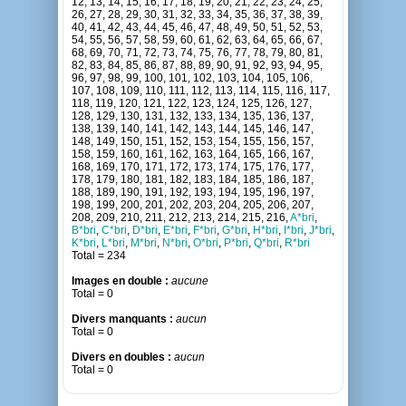
12, 13, 14, 15, 16, 17, 18, 19, 20, 21, 22, 23, 24, 25,
26, 27, 28, 29, 30, 31, 32, 33, 34, 35, 36, 37, 38, 39,
40, 41, 42, 43, 44, 45, 46, 47, 48, 49, 50, 51, 52, 53,
54, 55, 56, 57, 58, 59, 60, 61, 62, 63, 64, 65, 66, 67,
68, 69, 70, 71, 72, 73, 74, 75, 76, 77, 78, 79, 80, 81,
82, 83, 84, 85, 86, 87, 88, 89, 90, 91, 92, 93, 94, 95,
96, 97, 98, 99, 100, 101, 102, 103, 104, 105, 106,
107, 108, 109, 110, 111, 112, 113, 114, 115, 116, 117,
118, 119, 120, 121, 122, 123, 124, 125, 126, 127,
128, 129, 130, 131, 132, 133, 134, 135, 136, 137,
138, 139, 140, 141, 142, 143, 144, 145, 146, 147,
148, 149, 150, 151, 152, 153, 154, 155, 156, 157,
158, 159, 160, 161, 162, 163, 164, 165, 166, 167,
168, 169, 170, 171, 172, 173, 174, 175, 176, 177,
178, 179, 180, 181, 182, 183, 184, 185, 186, 187,
188, 189, 190, 191, 192, 193, 194, 195, 196, 197,
198, 199, 200, 201, 202, 203, 204, 205, 206, 207,
208, 209, 210, 211, 212, 213, 214, 215, 216,
A*bri
,
B*bri
,
C*bri
,
D*bri
,
E*bri
,
F*bri
,
G*bri
,
H*bri
,
I*bri
,
J*bri
,
K*bri
,
L*bri
,
M*bri
,
N*bri
,
O*bri
,
P*bri
,
Q*bri
,
R*bri
Total = 234
Images en double :
aucune
Total = 0
Divers manquants :
aucun
Total = 0
Divers en doubles :
aucun
Total = 0