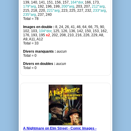
139, 140, 141, 151, 156, 157,
164*dor
, 166, 173,
179*arg
, 192, 196, 199,
200*arg
, 203, 207,
212*arg
,
215, 218, 220,
221*arg
, 223, 225, 227, 232,
233*arg
,
235*arg
, 237, 240
Total = 78
Images en double :
8, 24, 26, 41, 46, 64, 66, 75, 90,
102, 103,
104*dor
, 125, 126, 136, 142, 150, 153, 162,
176, 193, 195
x2
, 202, 208, 210, 216, 226, 229, A8,
A9, A11, A12
Total = 33
Divers manquants :
aucun
Total = 0
Divers en doubles :
aucun
Total = 0
A Nightmare on Elm Street - Comic Images -