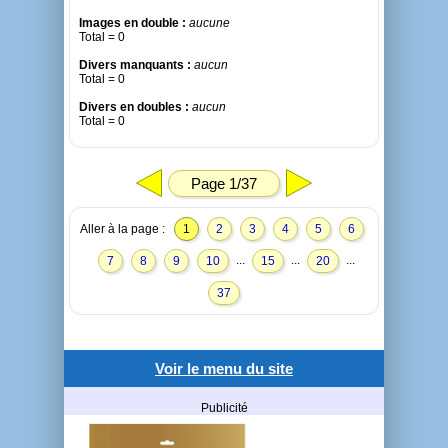
Images en double :
aucune
Total = 0
Divers manquants :
aucun
Total = 0
Divers en doubles :
aucun
Total = 0
Page 1/37
Aller à la page :
1
2
3
4
5
6
...
...
...
7
8
9
10
15
20
37
Voir le menu du site
Publicité