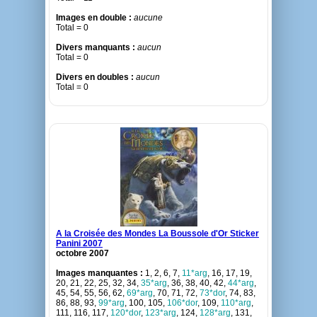
Images en double :
aucune
Total = 0
Divers manquants :
aucun
Total = 0
Divers en doubles :
aucun
Total = 0
A la Croisée des Mondes La Boussole d'Or Sticker
Panini 2007
octobre 2007
Images manquantes :
1, 2, 6, 7,
11*arg
, 16, 17, 19,
20, 21, 22, 25, 32, 34,
35*arg
, 36, 38, 40, 42,
44*arg
,
45, 54, 55, 56, 62,
69*arg
, 70, 71, 72,
73*dor
, 74, 83,
86, 88, 93,
99*arg
, 100, 105,
106*dor
, 109,
110*arg
,
111, 116, 117,
120*dor
,
123*arg
, 124,
128*arg
, 131,