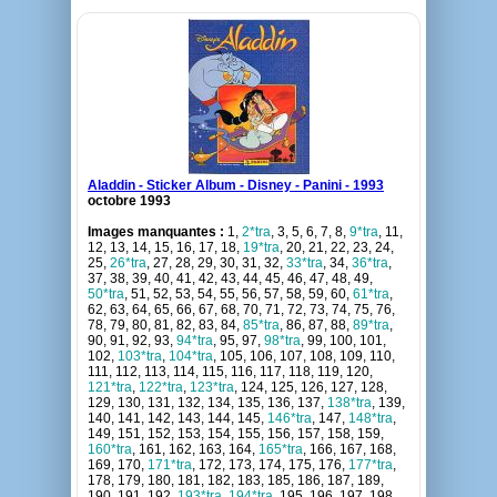
Aladdin - Sticker Album - Disney - Panini - 1993
octobre 1993
Images manquantes :
1,
2*tra
, 3, 5, 6, 7, 8,
9*tra
, 11,
12, 13, 14, 15, 16, 17, 18,
19*tra
, 20, 21, 22, 23, 24,
25,
26*tra
, 27, 28, 29, 30, 31, 32,
33*tra
, 34,
36*tra
,
37, 38, 39, 40, 41, 42, 43, 44, 45, 46, 47, 48, 49,
50*tra
, 51, 52, 53, 54, 55, 56, 57, 58, 59, 60,
61*tra
,
62, 63, 64, 65, 66, 67, 68, 70, 71, 72, 73, 74, 75, 76,
78, 79, 80, 81, 82, 83, 84,
85*tra
, 86, 87, 88,
89*tra
,
90, 91, 92, 93,
94*tra
, 95, 97,
98*tra
, 99, 100, 101,
102,
103*tra
,
104*tra
, 105, 106, 107, 108, 109, 110,
111, 112, 113, 114, 115, 116, 117, 118, 119, 120,
121*tra
,
122*tra
,
123*tra
, 124, 125, 126, 127, 128,
129, 130, 131, 132, 134, 135, 136, 137,
138*tra
, 139,
140, 141, 142, 143, 144, 145,
146*tra
, 147,
148*tra
,
149, 151, 152, 153, 154, 155, 156, 157, 158, 159,
160*tra
, 161, 162, 163, 164,
165*tra
, 166, 167, 168,
169, 170,
171*tra
, 172, 173, 174, 175, 176,
177*tra
,
178, 179, 180, 181, 182, 183, 185, 186, 187, 189,
190, 191, 192,
193*tra
,
194*tra
, 195, 196, 197, 198,