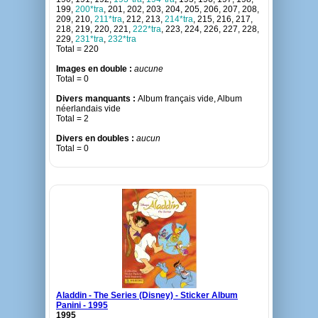
199,
200*tra
, 201, 202, 203, 204, 205, 206, 207, 208,
209, 210,
211*tra
, 212, 213,
214*tra
, 215, 216, 217,
218, 219, 220, 221,
222*tra
, 223, 224, 226, 227, 228,
229,
231*tra
,
232*tra
Total = 220
Images en double :
aucune
Total = 0
Divers manquants :
Album français vide, Album
néerlandais vide
Total = 2
Divers en doubles :
aucun
Total = 0
Aladdin - The Series (Disney) - Sticker Album
Panini - 1995
1995