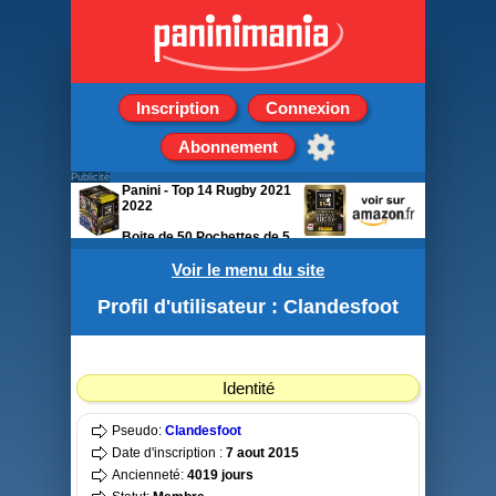
Inscription
Connexion
Abonnement
Publicité
Panini - Top 14 Rugby 2021
2022
Boite de 50 Pochettes de 5
stickers
Voir le menu du site
Profil d'utilisateur : Clandesfoot
Identité
Pseudo:
Clandesfoot
Date d'inscription :
7 aout 2015
Ancienneté:
4019 jours