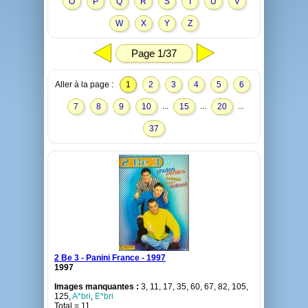
O
P
Q
R
S
T
U
V
W
X
Y
Z
Page 1/37
Aller à la page :
1
2
3
4
5
6
...
...
...
7
8
9
10
15
20
37
2 Be 3 - Panini France - 1997
1997
Images manquantes :
3, 11, 17, 35, 60, 67, 82, 105,
125,
A*bri
,
E*bri
Total = 11