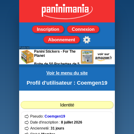
Inscription
Connexion
Abonnement
Publicité
Panini Stickers - For The
Planet
Boite de 50 Pochettes de 5
stickers
Voir le menu du site
Profil d'utilisateur : Coemgen19
Identité
Pseudo:
Coemgen19
Date d'inscription :
8 juillet 2026
Ancienneté:
31 jours