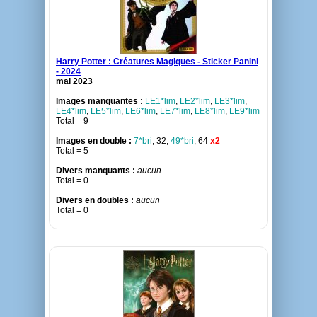
Harry Potter : Créatures Magiques - Sticker Panini
- 2024
mai 2023
Images manquantes :
LE1*lim
,
LE2*lim
,
LE3*lim
,
LE4*lim
,
LE5*lim
,
LE6*lim
,
LE7*lim
,
LE8*lim
,
LE9*lim
Total = 9
Images en double :
7*bri
, 32,
49*bri
, 64
x2
Total = 5
Divers manquants :
aucun
Total = 0
Divers en doubles :
aucun
Total = 0