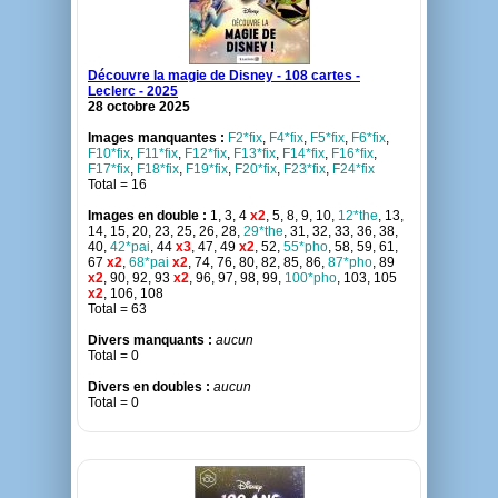
Découvre la magie de Disney - 108 cartes -
Leclerc - 2025
28 octobre 2025
Images manquantes :
F2*fix
,
F4*fix
,
F5*fix
,
F6*fix
,
F10*fix
,
F11*fix
,
F12*fix
,
F13*fix
,
F14*fix
,
F16*fix
,
F17*fix
,
F18*fix
,
F19*fix
,
F20*fix
,
F23*fix
,
F24*fix
Total = 16
Images en double :
1, 3, 4
x2
, 5, 8, 9, 10,
12*the
, 13,
14, 15, 20, 23, 25, 26, 28,
29*the
, 31, 32, 33, 36, 38,
40,
42*pai
, 44
x3
, 47, 49
x2
, 52,
55*pho
, 58, 59, 61,
67
x2
,
68*pai
x2
, 74, 76, 80, 82, 85, 86,
87*pho
, 89
x2
, 90, 92, 93
x2
, 96, 97, 98, 99,
100*pho
, 103, 105
x2
, 106, 108
Total = 63
Divers manquants :
aucun
Total = 0
Divers en doubles :
aucun
Total = 0