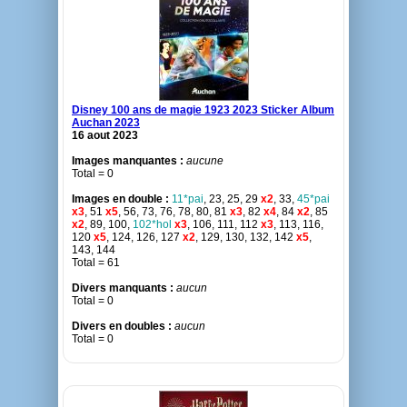
Disney 100 ans de magie 1923 2023 Sticker Album
Auchan 2023
16 aout 2023
Images manquantes :
aucune
Total = 0
Images en double :
11*pai
, 23, 25, 29
x2
, 33,
45*pai
x3
, 51
x5
, 56, 73, 76, 78, 80, 81
x3
, 82
x4
, 84
x2
, 85
x2
, 89, 100,
102*hol
x3
, 106, 111, 112
x3
, 113, 116,
120
x5
, 124, 126, 127
x2
, 129, 130, 132, 142
x5
,
143, 144
Total = 61
Divers manquants :
aucun
Total = 0
Divers en doubles :
aucun
Total = 0