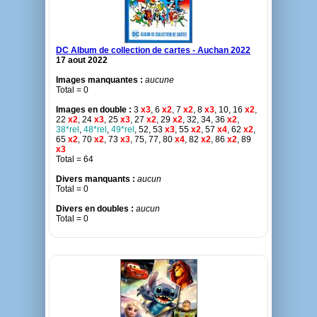
DC Album de collection de cartes - Auchan 2022
17 aout 2022
Images manquantes :
aucune
Total = 0
Images en double :
3
x3
, 6
x2
, 7
x2
, 8
x3
, 10, 16
x2
,
22
x2
, 24
x3
, 25
x3
, 27
x2
, 29
x2
, 32, 34, 36
x2
,
38*rel
,
48*rel
,
49*rel
, 52, 53
x3
, 55
x2
, 57
x4
, 62
x2
,
65
x2
, 70
x2
, 73
x3
, 75, 77, 80
x4
, 82
x2
, 86
x2
, 89
x3
Total = 64
Divers manquants :
aucun
Total = 0
Divers en doubles :
aucun
Total = 0