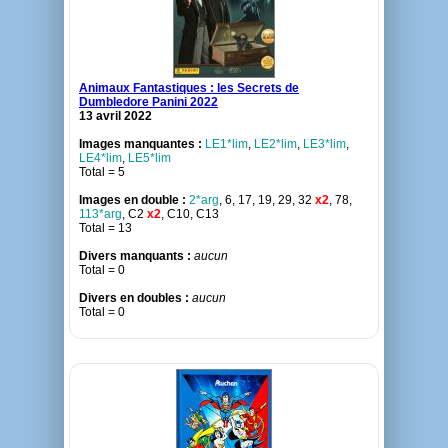
Animaux Fantastiques : les Secrets de
Dumbledore Panini 2022
13 avril 2022
Images manquantes :
LE1*lim
,
LE2*lim
,
LE3*lim
,
LE4*lim
,
LE5*lim
Total = 5
Images en double :
2*arg
, 6, 17, 19, 29, 32
x2
, 78,
113*arg
, C2
x2
, C10, C13
Total = 13
Divers manquants :
aucun
Total = 0
Divers en doubles :
aucun
Total = 0