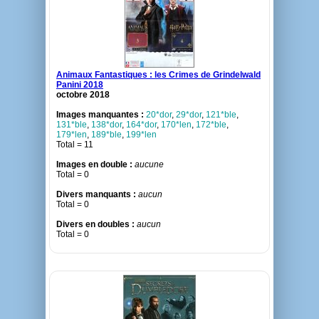
Animaux Fantastiques : les Crimes de Grindelwald
Panini 2018
octobre 2018
Images manquantes :
20*dor
,
29*dor
,
121*ble
,
131*ble
,
138*dor
,
164*dor
,
170*len
,
172*ble
,
179*len
,
189*ble
,
199*len
Total = 11
Images en double :
aucune
Total = 0
Divers manquants :
aucun
Total = 0
Divers en doubles :
aucun
Total = 0