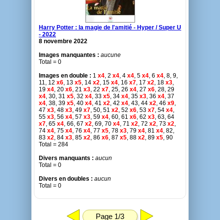
Harry Potter : la magie de l'amitié - Hyper / Super U
- 2022
8 novembre 2022
Images manquantes :
aucune
Total = 0
Images en double :
1
x4
, 2
x4
, 4
x4
, 5
x4
, 6
x4
, 8, 9,
11, 12
x6
, 13
x5
, 14
x2
, 15
x4
, 16
x7
, 17
x2
, 18
x3
,
19
x4
, 20
x6
, 21
x3
, 22
x7
, 25, 26
x4
, 27
x6
, 28, 29
x4
, 30, 31
x5
, 32
x4
, 33
x5
, 34
x4
, 35
x3
, 36
x4
, 37
x4
, 38, 39
x5
, 40
x4
, 41
x2
, 42
x4
, 43, 44
x2
, 46
x9
,
47
x3
, 48
x3
, 49
x7
, 50, 51
x2
, 52
x6
, 53
x7
, 54
x4
,
55
x3
, 56
x4
, 57
x3
, 59
x4
, 60, 61
x6
, 62
x3
, 63, 64
x7
, 65
x4
, 66, 67
x2
, 69, 70
x4
, 71
x2
, 72
x2
, 73
x2
,
74
x4
, 75
x4
, 76
x4
, 77
x5
, 78
x3
, 79
x4
, 81
x4
, 82,
83
x2
, 84
x3
, 85
x2
, 86
x6
, 87
x5
, 88
x2
, 89
x5
, 90
Total = 284
Divers manquants :
aucun
Total = 0
Divers en doubles :
aucun
Total = 0
Page 1/3