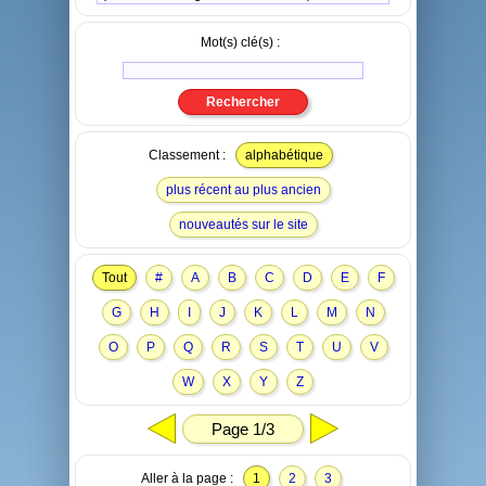
Mot(s) clé(s) :
Classement :
alphabétique
plus récent au plus ancien
nouveautés sur le site
Tout
#
A
B
C
D
E
F
G
H
I
J
K
L
M
N
O
P
Q
R
S
T
U
V
W
X
Y
Z
Page 1/3
Aller à la page :
1
2
3