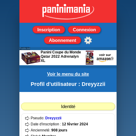
Inscription
Connexion
Abonnement
Publicité
Panini Coupe du Monde
Qatar 2022 Adrenalyn
XL
Boîte de 24 Pochettes de
8 cartes
Voir le menu du site
Profil d'utilisateur : Dreyyzzii
Identité
Pseudo:
Dreyyzzii
Date d'inscription :
12 février 2024
Ancienneté:
908 jours