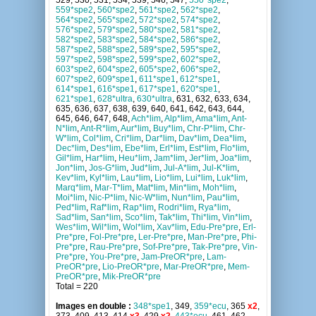
529, 530, 531, 534, 539, 546, 547,
550*spe2
,
559*spe2
,
560*spe2
,
561*spe2
,
562*spe2
,
564*spe2
,
565*spe2
,
572*spe2
,
574*spe2
,
576*spe2
,
579*spe2
,
580*spe2
,
581*spe2
,
582*spe2
,
583*spe2
,
584*spe2
,
586*spe2
,
587*spe2
,
588*spe2
,
589*spe2
,
595*spe2
,
597*spe2
,
598*spe2
,
599*spe2
,
602*spe2
,
603*spe2
,
604*spe2
,
605*spe2
,
606*spe2
,
607*spe2
,
609*spe1
,
611*spe1
,
612*spe1
,
614*spe1
,
616*spe1
,
617*spe1
,
620*spe1
,
621*spe1
,
628*ultra
,
630*ultra
, 631, 632, 633, 634,
635, 636, 637, 638, 639, 640, 641, 642, 643, 644,
645, 646, 647, 648,
Ach*lim
,
Alp*lim
,
Ama*lim
,
Ant-
N*lim
,
Ant-R*lim
,
Aur*lim
,
Buy*lim
,
Chr-P*lim
,
Chr-
W*lim
,
Col*lim
,
Cri*lim
,
Dar*lim
,
Dav*lim
,
Dea*lim
,
Dec*lim
,
Des*lim
,
Ebe*lim
,
Erl*lim
,
Est*lim
,
Flo*lim
,
Gil*lim
,
Har*lim
,
Heu*lim
,
Jam*lim
,
Jer*lim
,
Joa*lim
,
Jon*lim
,
Jos-G*lim
,
Jud*lim
,
Jul-A*lim
,
Jul-K*lim
,
Kev*lim
,
Kyl*lim
,
Lau*lim
,
Lio*lim
,
Lui*lim
,
Luk*lim
,
Marq*lim
,
Mar-T*lim
,
Mat*lim
,
Min*lim
,
Moh*lim
,
Moi*lim
,
Nic-P*lim
,
Nic-W*lim
,
Nun*lim
,
Pau*lim
,
Ped*lim
,
Raf*lim
,
Rap*lim
,
Rodri*lim
,
Rya*lim
,
Sad*lim
,
San*lim
,
Sco*lim
,
Tak*lim
,
Thi*lim
,
Vin*lim
,
Wes*lim
,
Wil*lim
,
Wol*lim
,
Xav*lim
,
Edu-Pre*pre
,
Erl-
Pre*pre
,
Fol-Pre*pre
,
Ler-Pre*pre
,
Man-Pre*pre
,
Phi-
Pre*pre
,
Rau-Pre*pre
,
Sof-Pre*pre
,
Tak-Pre*pre
,
Vin-
Pre*pre
,
You-Pre*pre
,
Jam-PreOR*pre
,
Lam-
PreOR*pre
,
Lio-PreOR*pre
,
Mar-PreOR*pre
,
Mem-
PreOR*pre
,
Mik-PreOR*pre
Total = 220
Images en double :
348*spe1
, 349,
359*ecu
, 365
x2
,