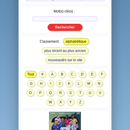
Mot(s) clé(s) :
Classement :
alphabétique
plus récent au plus ancien
nouveautés sur le site
Tout
#
A
B
C
D
E
F
G
H
I
J
K
L
M
N
O
P
Q
R
S
T
U
V
W
X
Y
Z