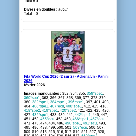
Total = 0
Divers en doubles :
aucun
Total = 0
Fifa World Cup 2026 (2 sur 2) - Adrenalyn - Panini
2026
février 2026
Images manquantes :
352, 354, 355,
358*spe1
,
360*spe1
, 363, 366, 367, 368, 369, 377, 378, 379,
380,
382*spe1
,
384*spe1
,
396*spe1
, 397, 401, 403,
404,
406*spe1
,
407*ecu
,
408*spe1
, 412, 415, 416,
418*spe2
,
419*spe1
,
420*spe2
, 421, 422, 425, 426,
427,
432*spe1
, 433, 439, 441,
442*spe1
, 445, 447,
451, 453,
455*ecu
, 458, 463,
466*spe1
,
467*ecu
,
471, 473, 474, 484, 486,
490*spe1
,
491*ecu
, 493,
495, 496, 498, 499, 500, 501,
503*ecu
, 506, 507,
509, 510, 513, 515, 516, 517, 519, 521, 527, 528,