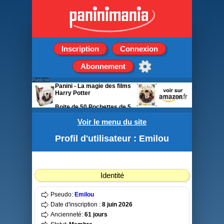
Inscription
Connexion
Abonnement
Publicité
Panini - La magie des films
Harry Potter
Boite de 50 Pochettes de 5
stickers + 1 carte
Voir le menu du site
Profil d'utilisateur : Emilou
Identité
Pseudo:
Emilou
Date d'inscription :
8 juin 2026
Ancienneté:
61 jours