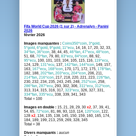
Fifa World Cup 2026 (1 sur 2) - Adrenalyn - Panini
2026
février 2026
Images manquantes :
Coins350*coin
,
3*gold
,
5*gold
,
6*gold
,
9*gold
,
11*ecu
, 14, 16, 17, 20, 32, 33,
34*fan
,
36*icon
, 38, 44, 45,
46*fan
,
47*ecu
,
48*icon
,
51, 68,
70*fan
, 79, 80,
83*ecu
,
84*icon
, 88, 92,
95*ecu
, 100, 101, 103, 104, 105, 115, 116,
119*ecu
,
124, 129,
131*ecu
, 137,
142*fan
,
144*icon
, 149, 157,
163,
167*ecu
,
168*icon
, 170, 171, 172, 175,
178*fan
,
182, 188,
202*fan
,
203*ecu
,
204*icon
, 206, 211,
214*fan
,
216*icon
, 217, 218, 220, 221, 223,
226*fan
,
230, 232, 234, 235, 243, 245, 248,
252*icon
, 258,
286*fan
,
287*ecu
, 293, 302, 306,
311*ecu
,
312*icon
,
313, 314, 315, 316, 317,
323*ecu
, 326, 327, 331,
334*fan
,
335*ecu
, 338, 339, 341, 343
Total = 100
Images en double :
15, 21, 28, 29, 30
x2
, 37, 39, 41,
54, 65,
72*icon
, 81, 86, 93, 110, 114,
120*icon
, 122,
128
x2
, 134, 135, 138, 145, 150, 159, 160, 165, 174,
184, 189, 199, 213, 259, 269, 328, 345
Total = 38
Divers manquants :
aucun