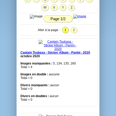
W
X
Y
Z
Page 1/2
Aller à la page :
1
2
Captain Tsubasa - Sticker Album - Panini - 2020
octobre 2020
Images manquantes :
5, 134, 135, 160
Total = 4
Images en double :
aucune
Total = 0
Divers manquants :
aucun
Total = 0
Divers en doubles :
aucun
Total = 0