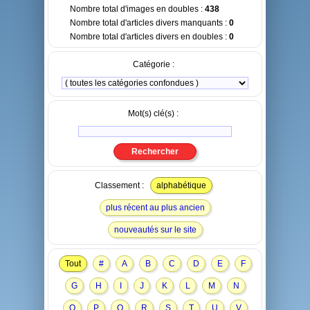
Nombre total d'images en doubles :
438
Nombre total d'articles divers manquants :
0
Nombre total d'articles divers en doubles :
0
Catégorie :
Mot(s) clé(s) :
Classement :
alphabétique
plus récent au plus ancien
nouveautés sur le site
Tout
#
A
B
C
D
E
F
G
H
I
J
K
L
M
N
O
P
Q
R
S
T
U
V