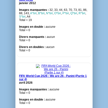
janvier 2012
Images manquantes :
32, 33, 44, 63, 70, 73, 81, 86,
88, 143,
A*bri
,
B*bri
,
N*bri
,
O*bri
,
P*bri
,
Q*bri
,
R*bri
,
S*bri
, A4
Total = 19
Images en double :
aucune
Total = 0
Divers manquants :
aucun
Total = 0
Divers en doubles :
aucun
Total = 0
FIFA World Cup 2026 : We are 26 - Panini (Partie 1
sur 4)
avril 2026
Images manquantes :
aucune
Total = 0
Images en double :
aucune
Total = 0