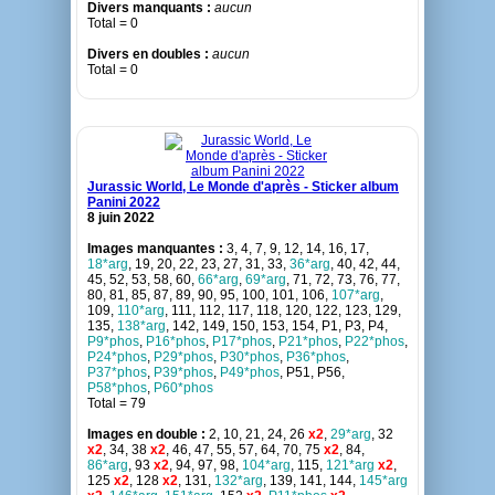
Divers manquants :
aucun
Total = 0
Divers en doubles :
aucun
Total = 0
Jurassic World, Le Monde d'après - Sticker album
Panini 2022
8 juin 2022
Images manquantes :
3, 4, 7, 9, 12, 14, 16, 17,
18*arg
, 19, 20, 22, 23, 27, 31, 33,
36*arg
, 40, 42, 44,
45, 52, 53, 58, 60,
66*arg
,
69*arg
, 71, 72, 73, 76, 77,
80, 81, 85, 87, 89, 90, 95, 100, 101, 106,
107*arg
,
109,
110*arg
, 111, 112, 117, 118, 120, 122, 123, 129,
135,
138*arg
, 142, 149, 150, 153, 154, P1, P3, P4,
P9*phos
,
P16*phos
,
P17*phos
,
P21*phos
,
P22*phos
,
P24*phos
,
P29*phos
,
P30*phos
,
P36*phos
,
P37*phos
,
P39*phos
,
P49*phos
, P51, P56,
P58*phos
,
P60*phos
Total = 79
Images en double :
2, 10, 21, 24, 26
x2
,
29*arg
, 32
x2
, 34, 38
x2
, 46, 47, 55, 57, 64, 70, 75
x2
, 84,
86*arg
, 93
x2
, 94, 97, 98,
104*arg
, 115,
121*arg
x2
,
125
x2
, 128
x2
, 131,
132*arg
, 139, 141, 144,
145*arg