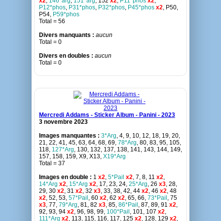
x2
,
146*arg
,
151*arg
, 152
x2
,
P11*phos
x2
,
P12*phos
,
P31*phos
,
P32*phos
,
P45*phos
x2
, P50,
P54,
P59*phos
Total = 56
Divers manquants :
aucun
Total = 0
Divers en doubles :
aucun
Total = 0
Mercredi Addams - Sticker Album - Panini - 2023
3 novembre 2023
Images manquantes :
3*Arg
, 4, 9, 10, 12, 18, 19, 20,
21, 22, 41, 45, 63, 64, 68, 69,
78*Arg
, 80, 83, 95, 105,
118,
127*Arg
, 130, 132, 137, 138, 141, 143, 144, 149,
157, 158, 159, X9, X13,
X19*Arg
Total = 37
Images en double :
1
x2
,
5*Pail
x2
, 7, 8, 11
x2
,
14*Arg
x2
,
15*Arg
x2
, 17, 23, 24,
25*Arg
, 26
x3
, 28,
29, 30
x2
, 31
x2
, 32
x3
, 33, 38, 42, 44
x2
, 46
x2
, 48
x2
, 52, 53,
57*Pail
, 60
x2
, 62
x2
, 65, 66,
73*Pail
, 75
x3
, 77,
79*Arg
, 81, 82
x3
, 85,
86*Pail
, 87, 89, 91
x2
,
92, 93, 94
x2
, 96, 98, 99,
100*Pail
, 101, 107
x2
,
111*Arg
x2
, 113, 115, 116, 117, 125
x2
, 128, 129
x2
,