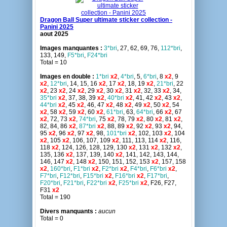
Dragon Ball Super ultimate sticker collection -
Panini 2025
aout 2025
Images manquantes :
3*bri
, 27, 62, 69, 76,
112*bri
,
133, 149,
F5*bri
,
F24*bri
Total = 10
Images en double :
1*bri
x2
,
4*bri
, 5,
6*bri
, 8
x2
, 9
x2
,
12*bri
, 14, 15, 16
x2
, 17
x2
, 18, 19
x2
,
21*bri
, 22
x2
, 23
x2
, 24
x2
, 29
x2
, 30
x2
, 31
x2
, 32, 33
x2
, 34,
35*bri
x2
, 37, 38, 39
x2
,
40*bri
x2
, 41, 42
x2
, 43
x2
,
44*bri
x2
, 45
x2
, 46, 47
x2
, 48
x2
, 49
x2
, 50
x2
, 54
x2
, 58
x2
, 59
x2
, 60
x2
,
61*bri
, 63,
64*bri
, 66
x2
, 67
x2
, 72, 73
x2
,
74*bri
, 75
x2
, 78, 79
x2
, 80
x2
, 81
x2
,
82, 84, 86
x2
,
87*bri
x2
, 88, 89
x2
, 92
x2
, 93
x2
, 94,
95
x2
, 96
x2
, 97
x2
, 98,
101*bri
x2
, 102, 103
x2
, 104
x2
, 105
x2
, 106, 107, 109
x2
, 111, 113, 114
x2
, 116,
118
x2
, 124, 126, 128, 129, 130
x2
, 131
x2
, 132
x2
,
135, 136
x2
, 137, 139, 140
x2
, 141, 142, 143, 144,
146, 147
x2
, 148
x2
, 150, 151, 152, 153
x2
, 157, 158
x2
,
160*bri
,
F1*bri
x2
,
F2*bri
x2
,
F4*bri
,
F6*bri
x2
,
F7*bri
,
F12*bri
,
F15*bri
x2
,
F16*bri
x2
,
F17*bri
,
F20*bri
,
F21*bri
,
F22*bri
x2
,
F25*bri
x2
, F26, F27,
F31
x2
Total = 190
Divers manquants :
aucun
Total = 0