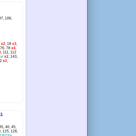
97, 106,
x2
, 18
x3
,
 76, 78
x4
,
3
, 111, 112
ai
x2
, 143,
62
x2
,
21
 35, 40, 45,
0, 125, 126,
180*tra