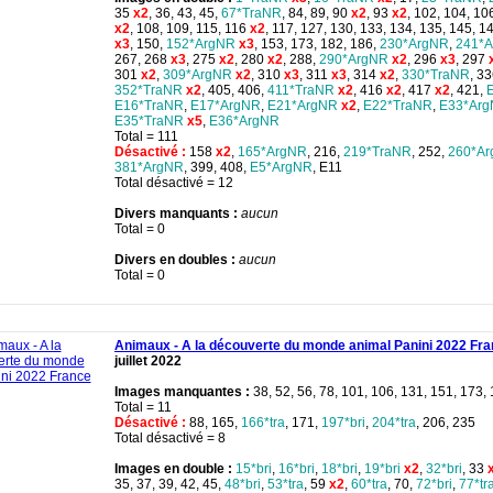
35
x2
, 36, 43, 45,
67*TraNR
, 84, 89, 90
x2
, 93
x2
, 102, 104, 10
x2
, 108, 109, 115, 116
x2
, 117, 127, 130, 133, 134, 135, 145, 1
x3
, 150,
152*ArgNR
x3
, 153, 173, 182, 186,
230*ArgNR
,
241*
267, 268
x3
, 275
x2
, 280
x2
, 288,
290*ArgNR
x2
, 296
x3
, 297
301
x2
,
309*ArgNR
x2
, 310
x3
, 311
x3
, 314
x2
,
330*TraNR
, 33
352*TraNR
x2
, 405, 406,
411*TraNR
x2
, 416
x2
, 417
x2
, 421,
E16*TraNR
,
E17*ArgNR
,
E21*ArgNR
x2
,
E22*TraNR
,
E33*Ar
E35*TraNR
x5
,
E36*ArgNR
Total = 111
Désactivé :
158
x2
,
165*ArgNR
, 216,
219*TraNR
, 252,
260*A
381*ArgNR
, 399, 408,
E5*ArgNR
, E11
Total désactivé = 12
Divers manquants :
aucun
Total = 0
Divers en doubles :
aucun
Total = 0
Animaux - A la découverte du monde animal Panini 2022 Fr
juillet 2022
Images manquantes :
38, 52, 56, 78, 101, 106, 131, 151, 173,
Total = 11
Désactivé :
88, 165,
166*tra
, 171,
197*bri
,
204*tra
, 206, 235
Total désactivé = 8
Images en double :
15*bri
,
16*bri
,
18*bri
,
19*bri
x2
,
32*bri
, 33
35, 37, 39, 42, 45,
48*bri
,
53*tra
, 59
x2
,
60*tra
, 70,
72*bri
,
77*tr