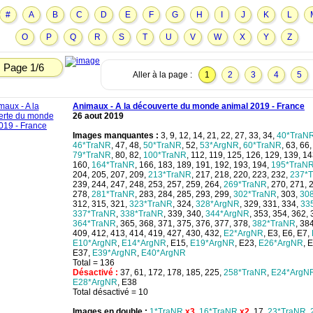
#
A
B
C
D
E
F
G
H
I
J
K
L
O
P
Q
R
S
T
U
V
W
X
Y
Z
Page 1/6
Aller à la page :
1
2
3
4
5
Animaux - A la découverte du monde animal 2019 - France
26 aout 2019
Images manquantes :
3, 9, 12, 14, 21, 22, 27, 33, 34,
40*TraN
46*TraNR
, 47, 48,
50*TraNR
, 52,
53*ArgNR
,
60*TraNR
, 63, 66,
79*TraNR
, 80, 82,
100*TraNR
, 112, 119, 125, 126, 129, 139, 14
160,
164*TraNR
, 166, 183, 189, 191, 192, 193, 194,
195*TraN
204, 205, 207, 209,
213*TraNR
, 217, 218, 220, 223, 232,
237*
239, 244, 247, 248, 253, 257, 259, 264,
269*TraNR
, 270, 271, 
278,
281*TraNR
, 283, 284, 285, 293, 299,
302*TraNR
, 303,
30
312, 315, 321,
323*TraNR
, 324,
328*ArgNR
, 329, 331, 334,
33
337*TraNR
,
338*TraNR
, 339, 340,
344*ArgNR
, 353, 354, 362, 
364*TraNR
, 365, 368, 371, 375, 376, 377, 378,
382*TraNR
, 38
409, 412, 413, 414, 419, 427, 430, 432,
E2*ArgNR
, E3, E6, E7,
E10*ArgNR
,
E14*ArgNR
, E15,
E19*ArgNR
, E23,
E26*ArgNR
, 
E37,
E39*ArgNR
,
E40*ArgNR
Total = 136
Désactivé :
37, 61, 172, 178, 185, 225,
258*TraNR
,
E24*ArgN
E28*ArgNR
, E38
Total désactivé = 10
Images en double :
1*TraNR
x3
,
16*TraNR
x2
, 17,
23*TraNR
,