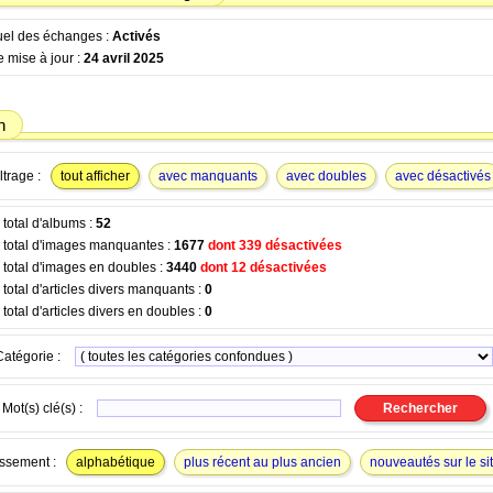
tuel des échanges :
Activés
 mise à jour :
24 avril 2025
n
ltrage :
tout afficher
avec manquants
avec doubles
avec désactivés
total d'albums :
52
total d'images manquantes :
1677
dont 339 désactivées
total d'images en doubles :
3440
dont 12 désactivées
otal d'articles divers manquants :
0
otal d'articles divers en doubles :
0
Catégorie :
Mot(s) clé(s) :
ssement :
alphabétique
plus récent au plus ancien
nouveautés sur le si