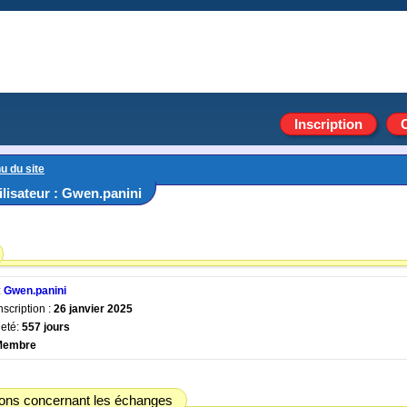
Inscription
u du site
tilisateur : Gwen.panini
:
Gwen.panini
nscription :
26 janvier 2025
eté:
557 jours
Membre
ions concernant les échanges