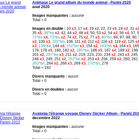
Animaux Le grand album du monde animal - Panini 2020
aout 2020
Images manquantes :
aucune
Total = 0
Images en double :
10
x3
, 17
x4
, 19
x2
, 22, 23
x5
, 24
x2
, 31
x
35
x5
,
36*tra
x2
, 42, 44
x2
, 48
x4
, 50, 53
x2
, 54
x2
, 56
x4
, 57, 
72*tra
x4
,
73*tra
x2
, 74
x2
, 75
x2
, 77
x3
,
80*bri
, 84, 87, 88, 90,
x2
, 100
x3
,
102*bri
, 106, 111
x4
, 112
x2
, 116
x2
, 119
x2
, 125
x
x3
,
139*tra
, 144
x4
,
152*bri
x3
, 154
x2
,
163*bri
x4
, 164
x3
, 16
176, 178
x5
, 180, 182
x2
,
185*tra
, 186
x5
, 187
x4
, 189
x2
, 198
201
x2
,
207*tra
x3
, 211
x2
, 219, 223, 231, 234
x2
, 243
x3
, 245
248
x3
, 249, 251
x2
,
252*bri
x2
, 253
x3
, 256, 259
x2
, 260, 261
263*bri
, 264
x2
, 268
x3
, 269
x3
,
270*bri
, 276
Total = 192
Divers manquants :
aucun
Total = 0
Divers en doubles :
aucun
Total = 0
Avalonia l'étrange voyage Disney Sticker Album - Panini 20
decembre 2022
Images manquantes :
aucune
Total = 0