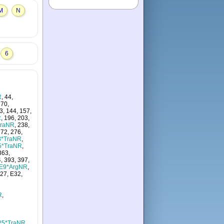
M
N
6
R
, 44,
 70,
3, 144, 157,
R
, 196, 203,
TraNR
, 238,
272, 276,
8*TraNR
,
5*TraNR
,
363,
4, 393, 397,
E9*ArgNR
,
E27, E32,
R
,
25*TraNR
,