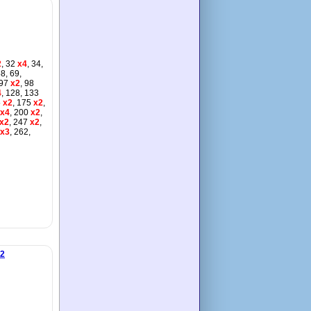
2
, 32
x4
, 34,
58, 69,
 97
x2
, 98
4
, 128, 133
5
x2
, 175
x2
,
x4
, 200
x2
,
x2
, 247
x2
,
x3
, 262,
22