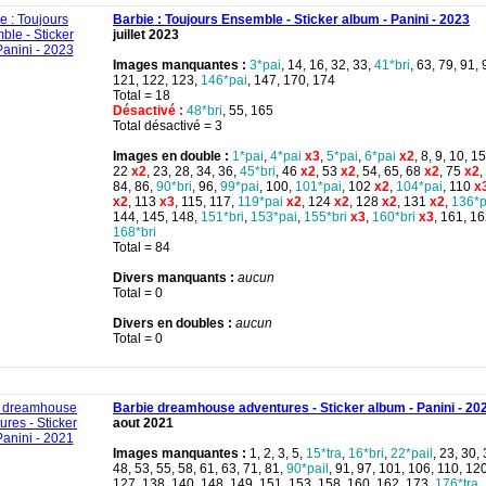
Barbie : Toujours Ensemble - Sticker album - Panini - 2023
juillet 2023
Images manquantes :
3*pai
, 14, 16, 32, 33,
41*bri
, 63, 79, 91, 
121, 122, 123,
146*pai
, 147, 170, 174
Total = 18
Désactivé :
48*bri
, 55, 165
Total désactivé = 3
Images en double :
1*pai
,
4*pai
x3
,
5*pai
,
6*pai
x2
, 8, 9, 10, 15
22
x2
, 23, 28, 34, 36,
45*bri
, 46
x2
, 53
x2
, 54, 65, 68
x2
, 75
x2
,
84, 86,
90*bri
, 96,
99*pai
, 100,
101*pai
, 102
x2
,
104*pai
, 110
x
x2
, 113
x3
, 115, 117,
119*pai
x2
, 124
x2
, 128
x2
, 131
x2
,
136*p
144, 145, 148,
151*bri
,
153*pai
,
155*bri
x3
,
160*bri
x3
, 161, 1
168*bri
Total = 84
Divers manquants :
aucun
Total = 0
Divers en doubles :
aucun
Total = 0
Barbie dreamhouse adventures - Sticker album - Panini - 20
aout 2021
Images manquantes :
1, 2, 3, 5,
15*tra
,
16*bri
,
22*pail
, 23, 30,
48, 53, 55, 58, 61, 63, 71, 81,
90*pail
, 91, 97, 101, 106, 110, 12
127, 138, 140, 148, 149, 151, 153, 158, 160, 162, 173,
176*tra
,