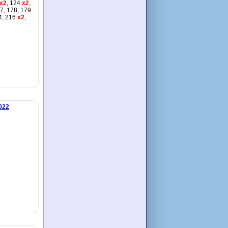
x2
, 124
x2
,
77, 178, 179
4, 216
x2
,
022