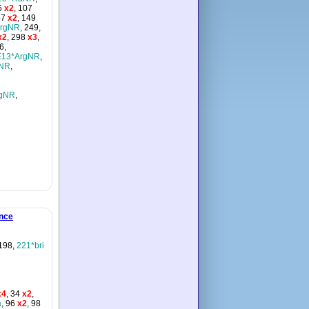
6
x2
, 107
47
x2
, 149
ArgNR
, 249,
x2
, 298
x3
,
6,
E13*ArgNR
,
gNR
,
rgNR
,
ance
 198,
221*bri
x4
, 34
x2
,
a
, 96
x2
, 98