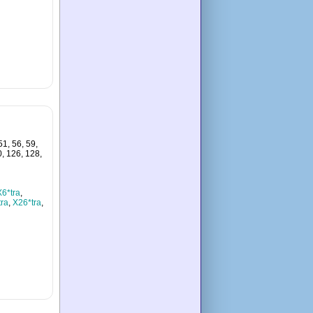
51, 56, 59,
0, 126, 128,
X6*tra
,
tra
,
X26*tra
,