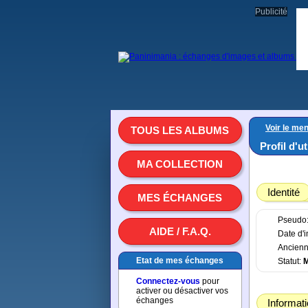
Publicité
Voir le men
TOUS LES ALBUMS
Profil d'u
MA COLLECTION
Identité
MES ÉCHANGES
Pseudo
AIDE / F.A.Q.
Date d'i
Ancienn
Etat de mes échanges
Statut:
Connectez-vous
pour
activer ou désactiver vos
échanges
Informat