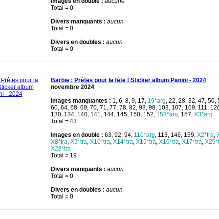
Images en double :
aucune
Total = 0
Divers manquants :
aucun
Total = 0
Divers en doubles :
aucun
Total = 0
Barbie : Prêtes pour la fête ! Sticker album Panini - 2024
novembre 2024
Images manquantes :
1, 6, 8, 9, 17,
19*arg
, 22, 28, 32, 47, 50, 
60, 64, 68, 69, 70, 71, 77, 78, 82, 93, 98, 103, 107, 109, 111, 12
130, 134, 140, 141, 144, 145, 150, 152,
153*arg
, 157,
X3*arg
Total = 43
Images en double :
63, 92, 94,
110*arg
, 113, 146, 159,
X2*tra
,
X8*tra
,
X9*tra
,
X10*tra
,
X14*tra
,
X15*tra
,
X16*tra
,
X17*tra
,
X25*
X28*tra
Total = 19
Divers manquants :
aucun
Total = 0
Divers en doubles :
aucun
Total = 0