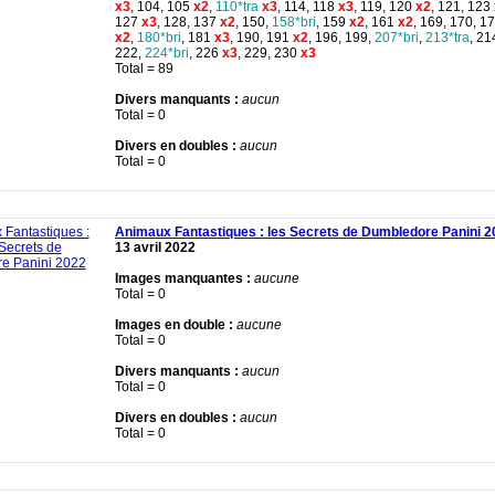
x3
, 104, 105
x2
,
110*tra
x3
, 114, 118
x3
, 119, 120
x2
, 121, 123
127
x3
, 128, 137
x2
, 150,
158*bri
, 159
x2
, 161
x2
, 169, 170, 1
x2
,
180*bri
, 181
x3
, 190, 191
x2
, 196, 199,
207*bri
,
213*tra
, 21
222,
224*bri
, 226
x3
, 229, 230
x3
Total = 89
Divers manquants :
aucun
Total = 0
Divers en doubles :
aucun
Total = 0
Animaux Fantastiques : les Secrets de Dumbledore Panini 2
13 avril 2022
Images manquantes :
aucune
Total = 0
Images en double :
aucune
Total = 0
Divers manquants :
aucun
Total = 0
Divers en doubles :
aucun
Total = 0