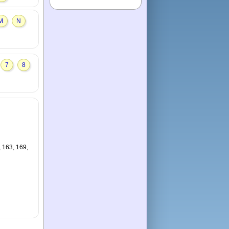
M
N
7
8
, 163, 169,