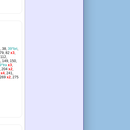
2
, 38,
39*bri
,
 79, 82
x3
,
 112,
4
, 149, 150,
9*tra
x3
,
, 204
x2
,
x4
, 241,
 269
x2
, 275