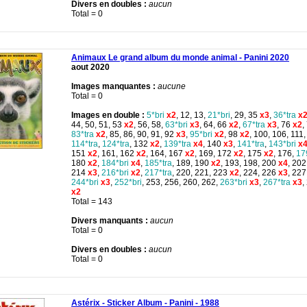
Divers en doubles :
aucun
Total = 0
Animaux Le grand album du monde animal - Panini 2020
aout 2020
Images manquantes :
aucune
Total = 0
Images en double :
5*bri
x2
, 12, 13,
21*bri
, 29, 35
x3
,
36*tra
x
44, 50, 51, 53
x2
, 56, 58,
63*bri
x3
, 64, 66
x2
,
67*tra
x3
, 76
x2
,
83*tra
x2
, 85, 86, 90, 91, 92
x3
,
95*bri
x2
, 98
x2
, 100, 106, 111,
114*tra
,
124*tra
, 132
x2
,
139*tra
x4
, 140
x3
,
141*tra
,
143*bri
x
151
x2
, 161, 162
x2
, 164, 167
x2
, 169, 172
x2
, 175
x2
, 176,
17
180
x2
,
184*bri
x4
,
185*tra
, 189, 190
x2
, 193, 198, 200
x4
, 202
214
x3
,
216*bri
x2
,
217*tra
, 220, 221, 223
x2
, 224, 226
x3
, 227
244*bri
x3
,
252*bri
, 253, 256, 260, 262,
263*bri
x3
,
267*tra
x3
,
x2
Total = 143
Divers manquants :
aucun
Total = 0
Divers en doubles :
aucun
Total = 0
Astérix - Sticker Album - Panini - 1988