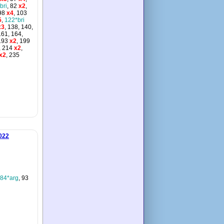
bri
, 82
x2
,
98
x4
, 103
5
,
122*bri
x3
, 138, 140,
161, 164,
193
x2
, 199
, 214
x2
,
x2
, 235
022
84*arg
, 93