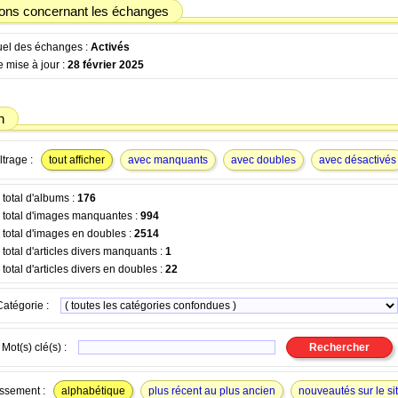
ions concernant les échanges
tuel des échanges :
Activés
 mise à jour :
28 février 2025
n
ltrage :
tout afficher
avec manquants
avec doubles
avec désactivés
total d'albums :
176
total d'images manquantes :
994
total d'images en doubles :
2514
otal d'articles divers manquants :
1
otal d'articles divers en doubles :
22
Catégorie :
Mot(s) clé(s) :
ssement :
alphabétique
plus récent au plus ancien
nouveautés sur le si