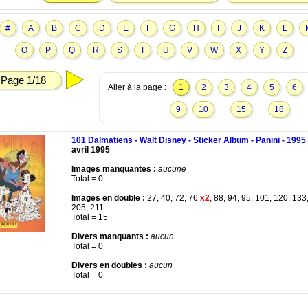
#
A
B
C
D
E
F
G
H
I
J
K
L
O
P
Q
R
S
T
U
V
W
X
Y
Z
Page 1/18
Aller à la page :
1
2
3
4
5
6
...
...
9
10
15
18
101 Dalmatiens - Walt Disney - Sticker Album - Panini - 1995
avril 1995
Images manquantes :
aucune
Total = 0
Images en double :
27, 40, 72, 76
x2
, 88, 94, 95, 101, 120, 133
205, 211
Total = 15
Divers manquants :
aucun
Total = 0
Divers en doubles :
aucun
Total = 0