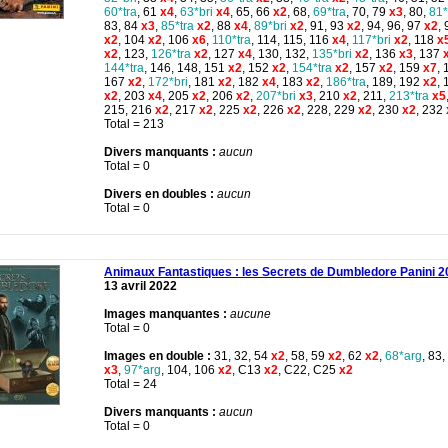
60*tra
, 61
x4
,
63*bri
x4
, 65, 66
x2
, 68,
69*tra
, 70, 79
x3
, 80,
81*
83, 84
x3
,
85*tra
x2
, 88
x4
,
89*bri
x2
, 91, 93
x2
, 94, 96, 97
x2
, 
x2
, 104
x2
, 106
x6
,
110*tra
, 114, 115, 116
x4
,
117*bri
x2
, 118
x
x2
, 123,
126*tra
x2
, 127
x4
, 130, 132,
135*bri
x2
, 136
x3
, 137
144*tra
, 146, 148, 151
x2
, 152
x2
,
154*tra
x2
, 157
x2
, 159
x7
, 
167
x2
,
172*bri
, 181
x2
, 182
x4
, 183
x2
,
186*tra
, 189, 192
x2
, 
x2
, 203
x4
, 205
x2
, 206
x2
,
207*bri
x3
, 210
x2
, 211,
213*tra
x5
215, 216
x2
, 217
x2
, 225
x2
, 226
x2
, 228, 229
x2
, 230
x2
, 232
Total = 213
Divers manquants :
aucun
Total = 0
Divers en doubles :
aucun
Total = 0
Animaux Fantastiques : les Secrets de Dumbledore Panini 2
13 avril 2022
Images manquantes :
aucune
Total = 0
Images en double :
31, 32, 54
x2
, 58, 59
x2
, 62
x2
,
68*arg
, 83,
x3
,
97*arg
, 104, 106
x2
, C13
x2
, C22, C25
x2
Total = 24
Divers manquants :
aucun
Total = 0