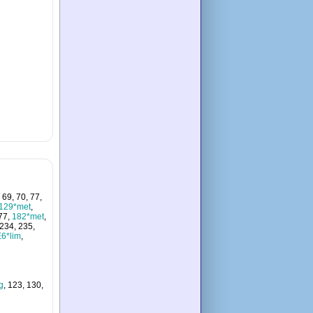
, 69, 70, 77,
129*met
,
177,
182*met
,
 234, 235,
6*lim
,
g
, 123, 130,