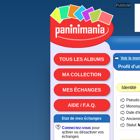
Publicité
Voir le men
TOUS LES ALBUMS
Profil d'ut
MA COLLECTION
Identité
MES ÉCHANGES
Pseudo
AIDE / F.A.Q.
Monon
Date d'i
Etat de mes échanges
Ancienn
Statut:
Connectez-vous
pour
activer ou désactiver vos
échanges