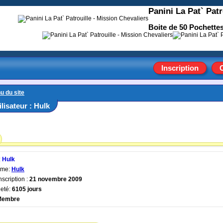
Panini La Pat` Patr
Boite de 50 Pochettes
Inscription
u du site
ilisateur : Hulk
:
Hulk
yme:
Hulk
nscription :
21 novembre 2009
eté:
6105 jours
Membre