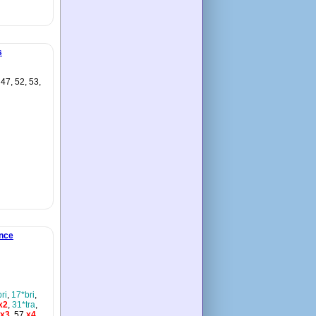
s
 47, 52, 53,
ance
ri
,
17*bri
,
x2
,
31*tra
,
x3
, 57
x4
,