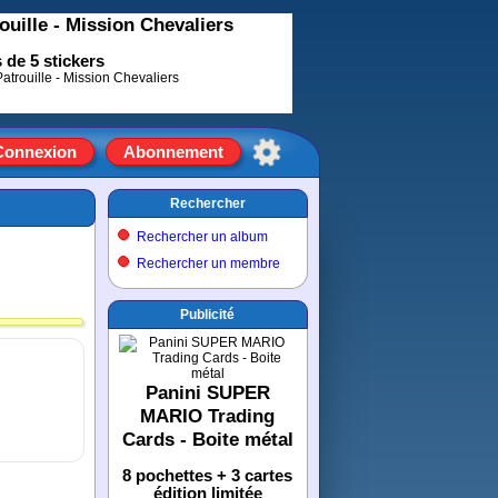
ouille - Mission Chevaliers
 de 5 stickers
Connexion
Abonnement
Rechercher
Rechercher un album
Rechercher un membre
Publicité
Panini SUPER
MARIO Trading
Cards - Boite métal
8 pochettes + 3 cartes
édition limitée