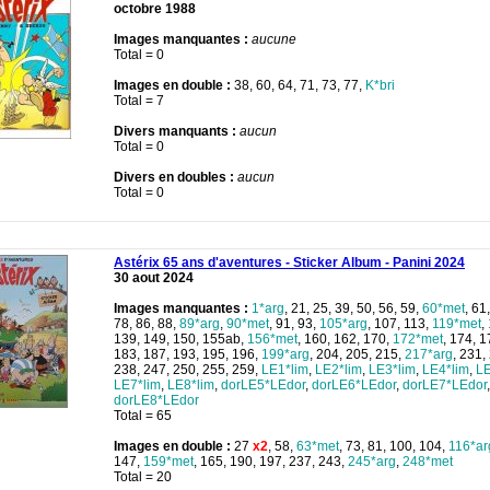
octobre 1988
Images manquantes :
aucune
Total = 0
Images en double :
38, 60, 64, 71, 73, 77,
K*bri
Total = 7
Divers manquants :
aucun
Total = 0
Divers en doubles :
aucun
Total = 0
Astérix 65 ans d'aventures - Sticker Album - Panini 2024
30 aout 2024
Images manquantes :
1*arg
, 21, 25, 39, 50, 56, 59,
60*met
, 61
78, 86, 88,
89*arg
,
90*met
, 91, 93,
105*arg
, 107, 113,
119*met
,
139, 149, 150, 155ab,
156*met
, 160, 162, 170,
172*met
, 174, 
183, 187, 193, 195, 196,
199*arg
, 204, 205, 215,
217*arg
, 231,
238, 247, 250, 255, 259,
LE1*lim
,
LE2*lim
,
LE3*lim
,
LE4*lim
,
LE
LE7*lim
,
LE8*lim
,
dorLE5*LEdor
,
dorLE6*LEdor
,
dorLE7*LEdor
,
dorLE8*LEdor
Total = 65
Images en double :
27
x2
, 58,
63*met
, 73, 81, 100, 104,
116*ar
147,
159*met
, 165, 190, 197, 237, 243,
245*arg
,
248*met
Total = 20