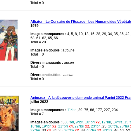
Total = 0
Albator - Le Corsaire de l'Espace - Les Humanoides Végétal
1979
Images manquantes :
4, 5, 8, 10, 13, 15, 28, 29, 34, 35, 36, 42,
58, 61, 62, 65, 66
Total = 20
Images en double :
aucune
Total = 0
Divers manquants :
aucun
Total = 0
Divers en doubles :
aucun
Total = 0
Animaux - A la découverte du monde animal Panini 2022 Fr
juillet 2022
Images manquantes :
11*bri
, 39, 75, 86, 177, 227, 234
Total = 7
Images en double :
3,
6*bri
,
9*bri
,
10*bri
x2
,
12*bri
,
14*tra
,
15*b
18*bri
,
19*bri
x2
,
21*bri
x4
,
22*bri
x2
,
23*bri
, 25,
26*tra
,
28*tra
32*bri
, 33
x4
, 34, 35,
36*tra
x2
, 38,
40*tra
x2
,
43*tra
, 46, 51, 52