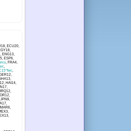
18, ECU20,
EGY18,
, ENG13,
5, ESP6,
ecu
, FRA4,
wc
,
15*fwc
,
 GER12,
GHA13,
12, HAI14,
RN17,
 IRQ12,
JOR12,
 JPN9,
A17,
 MAR6,
MEX3,
EX13,