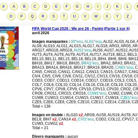
#
A
B
C
D
E
F
G
H
I
J
K
L
O
P
Q
R
S
T
U
V
W
X
Y
Z
FIFA World Cup 2026 : We are 26 - Panini (Partie 1 sur 4)
avril 2026
Images manquantes :
00*ecu
,
ALG1*ecu
, ALG2, ALG3, ALG4,
ALG9, ALG10, ALG11, ALG15, ALG17, ALG18, ARG3, ARG5, AR
ARG17, ARG18, ARG19,
AUS1*ecu
, AUS6, AUS7, AUS12, AUS
AUT3, AUT4, AUT6, AUT9, AUT14, AUT17, AUT19, BEL2, BEL3,
BEL10, BEL11, BEL15, BEL18, BEL19, BIH4, BIH6, BIH9, BIH11
BIH16, BIH17, BIH19, BIH20,
BRA1*ecu
, BRA2, BRA3, BRA11,
BRA13, BRA14, BRA16, BRA17, BRA19, BRA20,
CAN1*ecu
, 
CAN5, CAN10, CAN11, CAN12, CAN13, CAN15, CAN17, CAN2
CIV4, CIV5, CIV6, CIV8, CIV11, CIV12, CIV13, CIV16, CIV18, C
COD3, COD7, COD13, COD14, COD17, COD19, COL3, COL5,
COL7, COL9, COL10, COL14, COL16, COL18, COL19, COL20,
CPV6, CPV7, CPV8, CPV9, CPV10, CPV13, CPV20, CRO2, C
CRO9, CRO11, CRO15, CRO16,
CUW1*ecu
, CUW2, CUW6, C
CUW9, CUW13, CUW14, CUW15, CUW17, CUW18,
CZE1*ecu
CZE5, CZE6, CZE8, CZE9, CZE10, CZE12, CZE14, CZE16, CZ
Total = 136
Images en double :
ALG20
x2
, ARG9, AUS9, AUS19, AUT8, AU
BEL8, BIH7
x2
, CAN14
x2
,
CIV1*ecu
, COD2, COL12, CPV17, 
CUW3, CUW11
x2
Total = 21
Divers manquants :
aucun