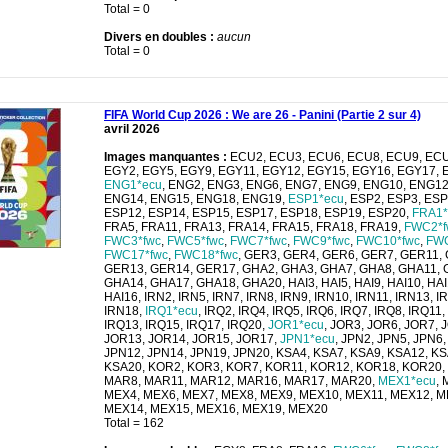
Total = 0
Divers en doubles :
aucun
Total = 0
FIFA World Cup 2026 : We are 26 - Panini (Partie 2 sur 4)
avril 2026
Images manquantes :
ECU2, ECU3, ECU6, ECU8, ECU9, ECU
EGY2, EGY5, EGY9, EGY11, EGY12, EGY15, EGY16, EGY17, 
ENG1*ecu
, ENG2, ENG3, ENG6, ENG7, ENG9, ENG10, ENG12
ENG14, ENG15, ENG18, ENG19,
ESP1*ecu
, ESP2, ESP3, ESP
ESP12, ESP14, ESP15, ESP17, ESP18, ESP19, ESP20,
FRA1*
FRA5, FRA11, FRA13, FRA14, FRA15, FRA18, FRA19,
FWC2*f
FWC3*fwc
,
FWC5*fwc
,
FWC7*fwc
,
FWC9*fwc
,
FWC10*fwc
,
FWC
FWC17*fwc
,
FWC18*fwc
, GER3, GER4, GER6, GER7, GER11,
GER13, GER14, GER17, GHA2, GHA3, GHA7, GHA8, GHA11, 
GHA14, GHA17, GHA18, GHA20, HAI3, HAI5, HAI9, HAI10, HAI
HAI16, IRN2, IRN5, IRN7, IRN8, IRN9, IRN10, IRN11, IRN13, I
IRN18,
IRQ1*ecu
, IRQ2, IRQ4, IRQ5, IRQ6, IRQ7, IRQ8, IRQ11,
IRQ13, IRQ15, IRQ17, IRQ20,
JOR1*ecu
, JOR3, JOR6, JOR7, 
JOR13, JOR14, JOR15, JOR17,
JPN1*ecu
, JPN2, JPN5, JPN6,
JPN12, JPN14, JPN19, JPN20, KSA4, KSA7, KSA9, KSA12, KS
KSA20, KOR2, KOR3, KOR7, KOR11, KOR12, KOR18, KOR20,
MAR8, MAR11, MAR12, MAR16, MAR17, MAR20,
MEX1*ecu
, 
MEX4, MEX6, MEX7, MEX8, MEX9, MEX10, MEX11, MEX12, M
MEX14, MEX15, MEX16, MEX19, MEX20
Total = 162