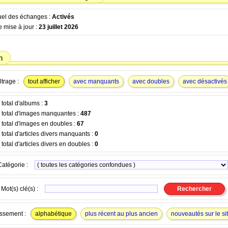
tuel des échanges :
Activés
 mise à jour :
23 juillet 2026
n
ltrage :
tout afficher
avec manquants
avec doubles
avec désactivés
total d'albums :
3
total d'images manquantes :
487
total d'images en doubles :
67
otal d'articles divers manquants :
0
otal d'articles divers en doubles :
0
Catégorie :
Mot(s) clé(s) :
ssement :
alphabétique
plus récent au plus ancien
nouveautés sur le si