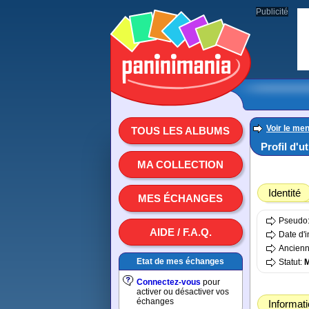
Publicité
Voir le men
TOUS LES ALBUMS
Profil d'u
MA COLLECTION
Identité
MES ÉCHANGES
Pseudo
AIDE / F.A.Q.
Date d'i
Ancienn
Etat de mes échanges
Statut:
Connectez-vous
pour
activer ou désactiver vos
échanges
Informat