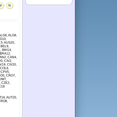
M
N
 ALG6, ALG8,
G10,
15, AUS20,
 BEL9,
, BIH14,
 BRA12,
CAN2, CAN4,
0, CIV2,
IV19, CIV20,
 COL6,
 CPV5,
RO5, CRO7,
UW7,
, CZE2,
E18
T16, AUT20,
CRO8,