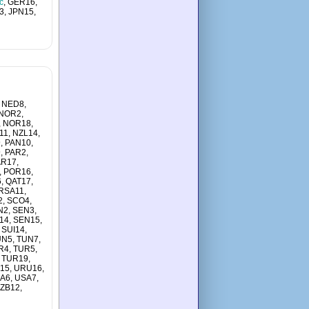
c
, GER16,
3, JPN15,
 NED8,
 NOR2,
, NOR18,
11, NZL14,
, PAN10,
, PAR2,
AR17,
, POR16,
, QAT17,
 RSA11,
2, SCO4,
N2, SEN3,
14, SEN15,
 SUI14,
UN5, TUN7,
R4, TUR5,
 TUR19,
15, URU16,
SA6, USA7,
UZB12,