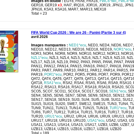
Images en double :
EGY8, FRA8, FRA16,
FWC6*fwc
,
FWC8*fw
GER18, GER19
x3
, HAI7, IRQ16, JOR16, JOR19, JPN11, JPN1
JPN16, KSA3, KSA16, MAR7, MAR13, MEX18
Total = 23
FIFA World Cup 2026 : We are 26 - Panini (Partie 3 sur 4)
avril 2026
Images manquantes :
NED1*ecu
, NED3, NED4, NED6, NED7,
NED10, NED12, NED13, NED16, NED18, NED19,
NOR1*ecu
,
NOR3, NOR4, NOR8, NOR9, NOR10, NOR12, NOR13, NOR16
NZL1*ecu
, NZL3, NZL4, NZL5, NZL6, NZL7, NZL9, NZL10, NZL
NZL17, NZL18, NZL19, PAN2, PAN3, PAN5, PAN6, PAN7, PAN9
PAN11, PAN12, PAN14, PAN15, PAN16, PAN17, PAN18, PAN19
PAR3, PAR7, PAR9, PAR10, PAR11, PAR12, PAR14, PAR15, P
PAR19,
POR1*ecu
, POR2, POR5, POR6, POR7, POR9, POR12
QAT2, QAT4, QAT6, QAT7, QAT9, QAT13, QAT14, QAT15, QAT16
QAT18,
RSA1*ecu
, RSA2, RSA4, RSA5, RSA6, RSA9, RSA10,
RSA12, RSA13, RSA16, RSA17, RSA18, RSA19, RSA20, SCO
SCO5, SCO7, SCO11, SCO14, SCO17, SCO18,
SEN1*ecu
, SE
SEN4, SEN5, SEN6, SEN7, SEN8, SEN9, SEN10, SEN12, SEN
SEN17, SEN18, SEN19, SUI3, SUI4, SUI5, SUI8, SUI11, SUI12,
SUI15, SUI19, SUI20, SWE7, SWE12, SWE15, TUN3, TUN4, T
TUN9, TUN11, TUN13, TUN14, TUN15, TUN18,
TUR1*ecu
, TU
TUR6, TUR7, TUR12, TUR14, TUR15, TUR16, TUR17, TUR18,
TUR20,
URU1*ecu
, URU2, URU4, URU6, URU9, URU13, URU
URU17, URU18, URU19, URU20,
USA1*ecu
, USA2, USA3, U
USA11, USA13, USA14, USA15, USA17, UZB3, UZB6, UZB7, 
UZB13, UZB14, UZB15, UZB16, UZB17, UZB18, UZB20
Total = 189