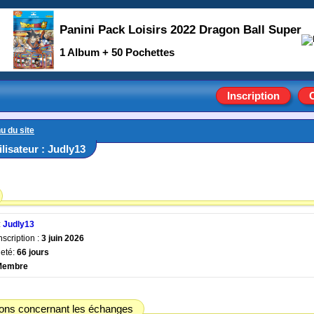
Panini Pack Loisirs 2022 Dragon Ball Super
1 Album + 50 Pochettes
Inscription
u du site
tilisateur : Judly13
:
Judly13
nscription :
3 juin 2026
eté:
66 jours
Membre
ions concernant les échanges