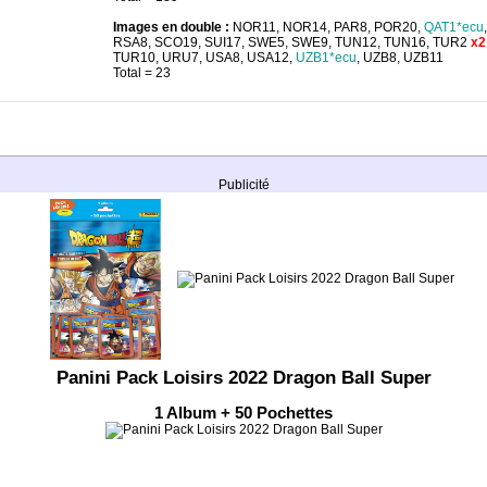
Images en double :
NOR11, NOR14, PAR8, POR20,
QAT1*ecu
RSA8, SCO19, SUI17, SWE5, SWE9, TUN12, TUN16, TUR2
x2
TUR10, URU7, USA8, USA12,
UZB1*ecu
, UZB8, UZB11
Total = 23
Publicité
Panini Pack Loisirs 2022 Dragon Ball Super
1 Album + 50 Pochettes