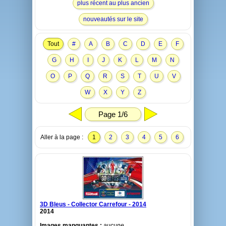
plus récent au plus ancien
nouveautés sur le site
Tout
#
A
B
C
D
E
F
G
H
I
J
K
L
M
N
O
P
Q
R
S
T
U
V
W
X
Y
Z
Page 1/6
Aller à la page :
1
2
3
4
5
6
3D Bleus - Collector Carrefour - 2014
2014
Images manquantes :
aucune