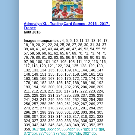
Adrenalyn XL - Trading Card Games - 2016 - 2017 -
France
aout 2016
Images manquantes :
4, 5, 9, 10, 11, 12, 13, 16, 17,
18, 19, 20, 21, 22, 24, 25, 26, 27, 28, 30, 31, 34, 37,
39, 40, 41, 42, 43, 44, 45, 46, 47, 49, 53, 54, 55, 56,
57, 58, 59, 60, 61, 62, 65, 67, 69, 70, 71, 73, 74, 75,
76, 79, 80, 81, 82, 83, 85, 86, 87, 88, 89, 90, 91, 95,
97, 98, 100, 101, 102, 105, 108, 111, 112, 113, 116,
117, 118, 120, 121, 122, 124, 125, 128, 129, 130,
132, 133, 134, 135, 138, 139, 141, 144, 146, 147,
148, 149, 151, 155, 156, 157, 158, 160, 161, 162,
163, 165, 166, 167, 169, 170, 172, 173, 174, 176,
178, 180, 182, 183, 186, 187, 188, 189, 190, 192,
193, 194, 198, 200, 201, 202, 205, 206, 208, 209,
211, 212, 213, 215, 216, 217, 219, 222, 223, 224,
225, 228, 229, 231, 234, 235, 236, 237, 238, 239,
241, 243, 247, 249, 250, 251, 252, 253, 254, 255,
256, 257, 258, 259, 260, 261, 262, 267, 269, 272,
273, 275, 277, 278, 279, 280, 281, 291, 294, 295,
296, 297, 298, 299, 300, 301, 302, 303, 304, 305,
306, 307, 310, 313, 314, 316, 317, 318, 321, 323,
324, 327, 328, 329, 330, 333, 334, 336, 337, 338,
339, 342, 343, 345, 346, 348, 349, 351, 352, 357,
359,
361*gpr
,
365*gpr
,
366*gpr
,
367*gpr
,
371*gpr
,
372*gpr
,
377*gpr
,
378*gpr
,
380*ido
,
382*ido
,