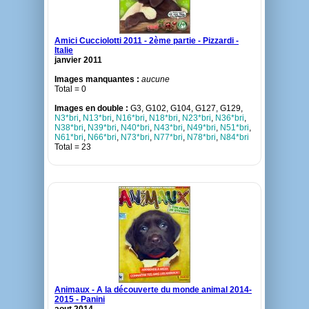
Amici Cucciolotti 2011 - 2ème partie - Pizzardi -
Italie
janvier 2011
Images manquantes :
aucune
Total = 0
Images en double :
G3, G102, G104, G127, G129,
N3*bri
,
N13*bri
,
N16*bri
,
N18*bri
,
N23*bri
,
N36*bri
,
N38*bri
,
N39*bri
,
N40*bri
,
N43*bri
,
N49*bri
,
N51*bri
,
N61*bri
,
N66*bri
,
N73*bri
,
N77*bri
,
N78*bri
,
N84*bri
Total = 23
Animaux - A la découverte du monde animal 2014-
2015 - Panini