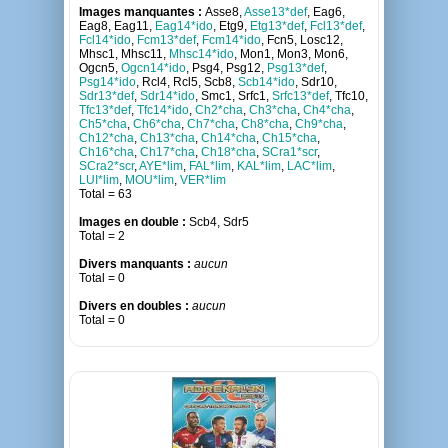
Images manquantes :
Asse8,
Asse13*def
, Eag6,
Eag8, Eag11,
Eag14*ido
, Etg9,
Etg13*def
,
Fcl13*def
,
Fcl14*ido
,
Fcm13*def
,
Fcm14*ido
, Fcn5, Losc12,
Mhsc1, Mhsc11,
Mhsc14*ido
, Mon1, Mon3, Mon6,
Ogcn5,
Ogcn14*ido
, Psg4, Psg12,
Psg13*def
,
Psg14*ido
, Rcl4, Rcl5, Scb8,
Scb14*ido
, Sdr10,
Sdr13*def
,
Sdr14*ido
, Smc1, Srfc1,
Srfc13*def
, Tfc10,
Tfc13*def
,
Tfc14*ido
,
Ch2*cha
,
Ch3*cha
,
Ch4*cha
,
Ch5*cha
,
Ch6*cha
,
Ch7*cha
,
Ch8*cha
,
Ch9*cha
,
Ch12*cha
,
Ch13*cha
,
Ch14*cha
,
Ch15*cha
,
Ch16*cha
,
Ch17*cha
,
Ch18*cha
,
SCra1*scr
,
SCra2*scr
,
AYE*lim
,
FAL*lim
,
KAL*lim
,
LAC*lim
,
LUI*lim
,
MOU*lim
,
VER*lim
Total = 63
Images en double :
Scb4, Sdr5
Total = 2
Divers manquants :
aucun
Total = 0
Divers en doubles :
aucun
Total = 0