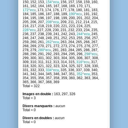
150, 152, 153,
154*ecu
, 156, 157, 158, 159, 160,
161, 162, 164, 165, 167, 168, 169, 170, 171,
172*ecu
, 173, 174, 176, 177, 178, 180, 181, 183,
184, 185, 186, 187, 188, 189,
190*ecu
, 191, 192,
194, 195, 196, 197, 198, 199, 200, 201, 202, 204,
205, 206, 207,
208*ecu
, 209, 211, 212, 214, 215,
216, 217, 218, 219, 220, 221, 223, 224, 225,
226*ecu
, 227, 228, 230, 231, 232, 233, 234, 235,
236, 237, 238, 239, 241, 242, 243,
244*ecu
, 245,
246, 247, 248, 249, 251, 252, 253, 255, 256, 257,
259, 260, 261,
262*ecu
, 263, 264, 265, 266, 267,
268, 269, 270, 271, 272, 273, 274, 275, 276, 277,
278, 279,
280*ecu
, 281, 283, 284, 285, 286, 287,
288, 290, 291, 292, 293, 294, 295, 296,
298*ecu
,
299, 300, 301, 302, 303, 304, 305, 306, 307, 308,
309, 310, 311, 312, 313, 314, 315,
316*ecu
, 317,
318, 320, 321, 322, 323, 324, 325, 327, 328, 330,
331, 332, 333,
334*ecu
, 335, 336, 337, 339, 340,
341, 342, 344, 345, 346, 347, 351,
352*ecu
, 353,
354, 355, 356, 357, 358, 359, 360, 362, 363, 364,
365, 366, 367, 368, 369
Total = 322
Images en double :
163, 297, 326
Total = 3
Divers manquants :
aucun
Total = 0
Divers en doubles :
aucun
Total = 0