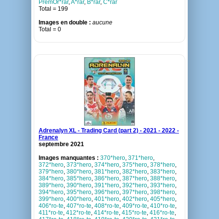
PremOr*rar
,
A*rar
,
B*rar
,
C*rar
Total = 199
Images en double :
aucune
Total = 0
Adrenalyn XL - Trading Card (part 2) - 2021 - 2022 -
France
septembre 2021
Images manquantes :
370*hero
,
371*hero
,
372*hero
,
373*hero
,
374*hero
,
375*hero
,
378*hero
,
379*hero
,
380*hero
,
381*hero
,
382*hero
,
383*hero
,
384*hero
,
385*hero
,
386*hero
,
387*hero
,
388*hero
,
389*hero
,
390*hero
,
391*hero
,
392*hero
,
393*hero
,
394*hero
,
395*hero
,
396*hero
,
397*hero
,
398*hero
,
399*hero
,
400*hero
,
401*hero
,
402*hero
,
405*hero
,
406*ro-te
,
407*ro-te
,
408*ro-te
,
409*ro-te
,
410*ro-te
,
411*ro-te
,
412*ro-te
,
414*ro-te
,
415*ro-te
,
416*ro-te
,