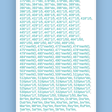
375*ido
,
377*ido
,
378*ido
,
379*ido
,
381*ido
,
382*ido
,
384*ido
,
387*ido
,
388*ido
,
389*ido
,
390*ido
,
393*ido
,
394*ido
,
396*ido
,
397*1/5
,
398*1/5
,
399*1/5
,
400*1/5
,
401*1/5
,
402*1/5
,
403*1/5
,
404*1/5
,
406*1/5
,
407*1/5
,
409*1/5
,
410*1/5
,
411*1/5
,
412*1/5
,
415*1/5
,
417*1/5
,
418*1/5
,
420*1/5
,
422*1/5
,
424*1/7
,
426*1/7
,
427*1/7
,
428*1/7
,
429*1/7
,
431*1/7
,
433*1/7
,
434*1/7
,
436*1/7
,
437*1/7
,
440*1/7
,
441*1/7
,
442*1/7
,
445*1/7
,
446*1/7
,
447*1/7
,
448*1/7
,
451*1/7
,
452*1/7
,
454*1/7
,
455*1/7
,
456*1/7
,
458*1/7
,
459*1/7
,
460*1/7
,
462*1/7
,
463*1/50
,
464*1/50
,
465*1/50
,
466*1/50
,
467*1/50
,
469*1/50
,
471*merNO
,
472*merNO
,
473*merNO
,
474*merNO
,
475*merNO
,
476*merNO
,
477*merNO
,
478*merNO
,
479*merNO
,
480*merNO
,
481*merNO
,
482*merNO
,
484*merNO
,
485*merNO
,
486*merNO
,
487*merNO
,
488*merNO
,
489*merNO
,
490*merNO
,
492*merNO
,
493*merNO
,
495*merNO
,
496*merNO
,
497*merNO
,
498*merNO
,
499*merNO
,
501*merNO
,
502*merNO
,
503*merNO
,
504*merNO
,
505*merNO
,
506*merNO
,
507*merNO
,
508*merNO
,
509*merNO
,
511plus*ido
,
512plus*ido
,
513plus*ido
,
514plus*ido
,
515plus*ido
,
516plus*1/5
,
518plus*1/5
,
519plus*1/5
,
520plus*1/5
,
521plus*1/5
,
522plus*1/5
,
523plus*1/5
,
524plus*1/5
,
525plus*1/7
,
526plus*1/7
,
527plus*1/7
,
528plus*1/7
,
530plus*1/7
,
531plus*1/7
,
532plus*1/7
,
533plus*1/7
,
534plus*1/7
,
535plus*1/50
,
536plus*1/50
,
Ber*lim
,
Bri*lim
,
Buf*lim
,
Deb*lim
,
Dia*lim
,
Di-M*lim
,
Dra*lim
,
Dub*lim
,
Fek*lim
,
Ghe*lim
,
Kha*lim
,
Jal*lim
,
Jov*lim
,
Mar*lim
,
Mit*lim
,
Pay*lim
,
Rem*lim
,
Rey*lim
,
Ruf*lim
,
Sak*lim
,
Sal*lim
,
San*lim
,
Str*lim
,
Tra*lim
,