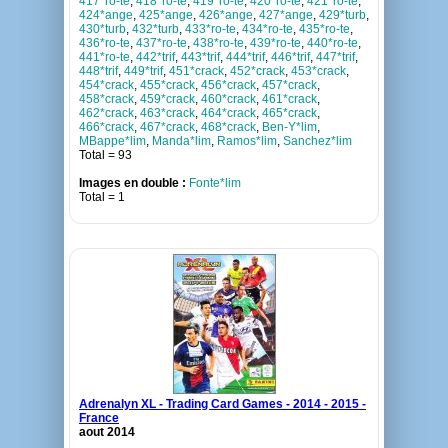
417*ro-te
,
418*ro-te
,
419*ro-te
,
420*ro-te
,
421*ro-te
,
424*ange
,
425*ange
,
426*ange
,
427*ange
,
429*turb
,
430*turb
,
432*turb
,
433*ro-te
,
434*ro-te
,
435*ro-te
,
436*ro-te
,
437*ro-te
,
438*ro-te
,
439*ro-te
,
440*ro-te
,
441*ro-te
,
442*trif
,
443*trif
,
444*trif
,
446*trif
,
447*trif
,
448*trif
,
449*trif
,
451*crack
,
452*crack
,
453*crack
,
454*crack
,
455*crack
,
456*crack
,
457*crack
,
458*crack
,
459*crack
,
460*crack
,
461*crack
,
462*crack
,
463*crack
,
464*crack
,
465*crack
,
466*crack
,
467*crack
,
468*crack
,
Ben-Y*lim
,
MBappe*lim
,
Manda*lim
,
Ramos*lim
,
Sanchez*lim
Total = 93
Images en double :
Fonte*lim
Total = 1
Adrenalyn XL - Trading Card Games - 2014 - 2015 -
France
aout 2014