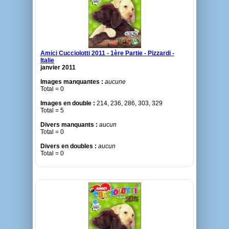
Amici Cucciolotti 2011 - 1ère Partie - Pizzardi -
Italie
janvier 2011
Images manquantes :
aucune
Total = 0
Images en double :
214, 236, 286, 303, 329
Total = 5
Divers manquants :
aucun
Total = 0
Divers en doubles :
aucun
Total = 0