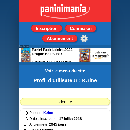
Inscription
Connexion
Abonnement
Publicité
Panini Pack Loisirs 2022
Dragon Ball Super
1 Album + 50 Pochettes
Voir le menu du site
Profil d'utilisateur : K.rine
Identité
Pseudo:
K.rine
Date d'inscription :
17 juillet 2018
Ancienneté:
2945 jours