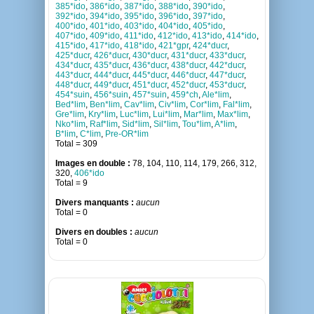
385*ido
,
386*ido
,
387*ido
,
388*ido
,
390*ido
,
392*ido
,
394*ido
,
395*ido
,
396*ido
,
397*ido
,
400*ido
,
401*ido
,
403*ido
,
404*ido
,
405*ido
,
407*ido
,
409*ido
,
411*ido
,
412*ido
,
413*ido
,
414*ido
,
415*ido
,
417*ido
,
418*ido
,
421*gpr
,
424*ducr
,
425*ducr
,
426*ducr
,
430*ducr
,
431*ducr
,
433*ducr
,
434*ducr
,
435*ducr
,
436*ducr
,
438*ducr
,
442*ducr
,
443*ducr
,
444*ducr
,
445*ducr
,
446*ducr
,
447*ducr
,
448*ducr
,
449*ducr
,
451*ducr
,
452*ducr
,
453*ducr
,
454*suin
,
456*suin
,
457*suin
,
459*ch
,
Ale*lim
,
Bed*lim
,
Ben*lim
,
Cav*lim
,
Civ*lim
,
Cor*lim
,
Fal*lim
,
Gre*lim
,
Kry*lim
,
Luc*lim
,
Lui*lim
,
Mar*lim
,
Max*lim
,
Nko*lim
,
Raf*lim
,
Sid*lim
,
Sil*lim
,
Tou*lim
,
A*lim
,
B*lim
,
C*lim
,
Pre-OR*lim
Total = 309
Images en double :
78, 104, 110, 114, 179, 266, 312,
320,
406*ido
Total = 9
Divers manquants :
aucun
Total = 0
Divers en doubles :
aucun
Total = 0