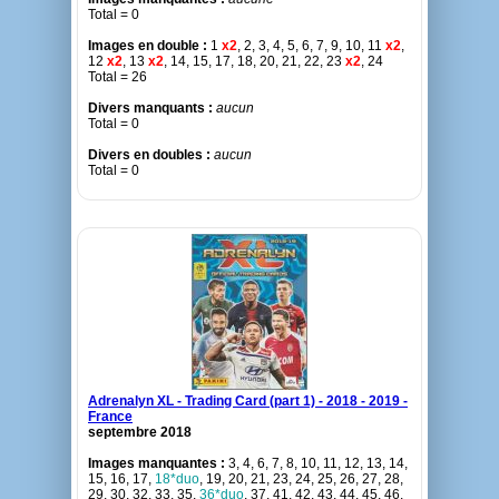
Total = 0
Images en double :
1
x2
, 2, 3, 4, 5, 6, 7, 9, 10, 11
x2
,
12
x2
, 13
x2
, 14, 15, 17, 18, 20, 21, 22, 23
x2
, 24
Total = 26
Divers manquants :
aucun
Total = 0
Divers en doubles :
aucun
Total = 0
Adrenalyn XL - Trading Card (part 1) - 2018 - 2019 -
France
septembre 2018
Images manquantes :
3, 4, 6, 7, 8, 10, 11, 12, 13, 14,
15, 16, 17,
18*duo
, 19, 20, 21, 23, 24, 25, 26, 27, 28,
29, 30, 32, 33, 35,
36*duo
, 37, 41, 42, 43, 44, 45, 46,