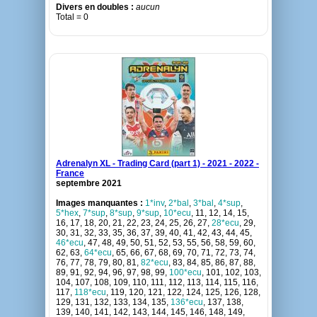
Divers en doubles :
aucun
Total = 0
Adrenalyn XL - Trading Card (part 1) - 2021 - 2022 -
France
septembre 2021
Images manquantes :
1*inv
,
2*bal
,
3*bal
,
4*sup
,
5*hex
,
7*sup
,
8*sup
,
9*sup
,
10*ecu
, 11, 12, 14, 15,
16, 17, 18, 20, 21, 22, 23, 24, 25, 26, 27,
28*ecu
, 29,
30, 31, 32, 33, 35, 36, 37, 39, 40, 41, 42, 43, 44, 45,
46*ecu
, 47, 48, 49, 50, 51, 52, 53, 55, 56, 58, 59, 60,
62, 63,
64*ecu
, 65, 66, 67, 68, 69, 70, 71, 72, 73, 74,
76, 77, 78, 79, 80, 81,
82*ecu
, 83, 84, 85, 86, 87, 88,
89, 91, 92, 94, 96, 97, 98, 99,
100*ecu
, 101, 102, 103,
104, 107, 108, 109, 110, 111, 112, 113, 114, 115, 116,
117,
118*ecu
, 119, 120, 121, 122, 124, 125, 126, 128,
129, 131, 132, 133, 134, 135,
136*ecu
, 137, 138,
139, 140, 141, 142, 143, 144, 145, 146, 148, 149,