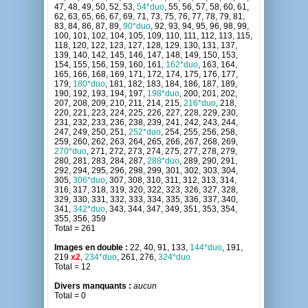
47, 48, 49, 50, 52, 53,
54*duo
, 55, 56, 57, 58, 60, 61,
62, 63, 65, 66, 67, 69, 71, 73, 75, 76, 77, 78, 79, 81,
83, 84, 86, 87, 89,
90*duo
, 92, 93, 94, 95, 96, 98, 99,
100, 101, 102, 104, 105, 109, 110, 111, 112, 113, 115,
118, 120, 122, 123, 127, 128, 129, 130, 131, 137,
139, 140, 142, 145, 146, 147, 148, 149, 150, 153,
154, 155, 156, 159, 160, 161,
162*duo
, 163, 164,
165, 166, 168, 169, 171, 172, 174, 175, 176, 177,
179,
180*duo
, 181, 182, 183, 184, 186, 187, 189,
190, 192, 193, 194, 197,
198*duo
, 200, 201, 202,
207, 208, 209, 210, 211, 214, 215,
216*duo
, 218,
220, 221, 223, 224, 225, 226, 227, 228, 229, 230,
231, 232, 233, 236, 238, 239, 241, 242, 243, 244,
247, 249, 250, 251,
252*duo
, 254, 255, 256, 258,
259, 260, 262, 263, 264, 265, 266, 267, 268, 269,
270*duo
, 271, 272, 273, 274, 275, 277, 278, 279,
280, 281, 283, 284, 287,
288*duo
, 289, 290, 291,
292, 294, 295, 296, 298, 299, 301, 302, 303, 304,
305,
306*duo
, 307, 308, 310, 311, 312, 313, 314,
316, 317, 318, 319, 320, 322, 323, 326, 327, 328,
329, 330, 331, 332, 333, 334, 335, 336, 337, 340,
341,
342*duo
, 343, 344, 347, 349, 351, 353, 354,
355, 356, 359
Total = 261
Images en double :
22, 40, 91, 133,
144*duo
, 191,
219
x2
,
234*duo
, 261, 276,
324*duo
Total = 12
Divers manquants :
aucun
Total = 0