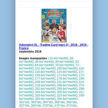
Adrenalyn XL - Trading Card (part 2) - 2018 - 2019 -
France
septembre 2018
Images manquantes :
15-bis*merNO
,
28-
bis*merNO
,
30-bis*merNO
,
49-bis*merNO
,
53-
bis*merNO
,
64-bis*merNO
,
70-bis*merNO
,
71-
bis*merNO
,
101-bis*merNO
,
105-bis*merNO
,
114-
bis*merNO
,
118-bis*merNO
,
124-bis*merNO
,
137-
bis*merNO
,
150-bis*merNO
,
171-bis*merNO
,
172-
bis*merNO
,
177-bis*merNO
,
178-bis*merNO
,
186-
bis*merNO
,
208-bis*merNO
,
211-bis*merNO
,
214-
bis*merNO
,
218-bis*merNO
,
268-bis*merNO
,
274-
bis*merNO
,
292-bis*merNO
,
295-bis*merNO
,
299-
bis*merNO
,
304-bis*merNO
,
305-bis*merNO
,
311-
bis*merNO
,
320-bis*merNO
,
323-bis*merNO
,
330-
bis*merNO
,
355-bis*merNO
,
356-bis*merNO
,
361*ido
,
363*ido
,
364*ido
,
365*ido
,
366*ido
,
367*ido
,
369*ido
,
370*ido
,
372*ido
,
374*ido
,