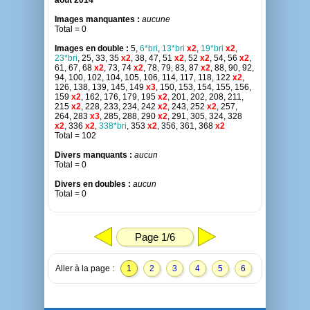
aout 2014
Images manquantes :
aucune
Total = 0
Images en double :
5,
6*bri
,
13*bri
x2
,
19*bri
x2
,
23*bri
, 25, 33, 35
x2
, 38, 47, 51
x2
, 52
x2
, 54, 56
x2
,
61, 67, 68
x2
, 73, 74
x2
, 78, 79, 83, 87
x2
, 88, 90, 92,
94, 100, 102, 104, 105, 106, 114, 117, 118, 122
x2
,
126, 138, 139, 145, 149
x3
, 150, 153, 154, 155, 156,
159
x2
, 162, 176, 179, 195
x2
, 201, 202, 208, 211,
215
x2
, 228, 233, 234, 242
x2
, 243, 252
x2
, 257,
264, 283
x3
, 285, 288, 290
x2
, 291, 305, 324, 328
x2
, 336
x2
,
338*bri
, 353
x2
, 356, 361, 368
x2
Total = 102
Divers manquants :
aucun
Total = 0
Divers en doubles :
aucun
Total = 0
Page 1/6
Aller à la page :
1
2
3
4
5
6