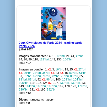
Jeux Olympiques de Paris 2024 - trading cards -
Panini 2024
juillet 2024
Images manquantes :
4, 13,
18*bri
, 21, 41,
42*bri
,
84, 90, 99, 110,
112*bri
, 143, 155,
156*bri
Total = 14
Images en double :
1
x2
, 3,
16*bri
, 19, 25
x2
,
27*bri
x2
,
29*bri
,
33*bri
,
35*bri
x2
, 43
x2
, 45,
50*bri
,
53*bri
,
57,
61*bri
,
62*bri
,
70*bri
,
72*bri
,
75*bri
,
83*bri
, 85,
88*bri
,
89*bri
, 92
x2
,
96*bri
, 100,
103*bri
,
104*bri
,
106*bri
, 119, 122, 124
x2
, 127,
130*bri
,
132*bri
, 133,
149,
161*bri
,
163*bri
,
166*bri
, 169, 170, 173,
179*bri
,
180*bri
, 181
x2
, 190,
192*bri
Total = 56
Divers manquants :
aucun
Total = 0