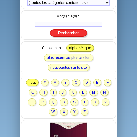
Mot(s) clé(s) :
Classement :
alphabétique
plus récent au plus ancien
nouveautés sur le site
Tout
#
A
B
C
D
E
F
G
H
I
J
K
L
M
N
O
P
Q
R
S
T
U
V
W
X
Y
Z