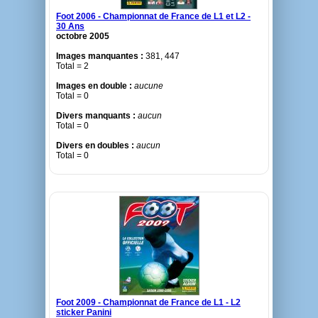
Foot 2006 - Championnat de France de L1 et L2 -
30 Ans
octobre 2005
Images manquantes :
381, 447
Total = 2
Images en double :
aucune
Total = 0
Divers manquants :
aucun
Total = 0
Divers en doubles :
aucun
Total = 0
Foot 2009 - Championnat de France de L1 - L2
sticker Panini