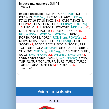
Images manquantes :
SUI-P1
Total = 1
Images en double :
ICE-ISR-SP,
ICE1*arg
, ICE10-11,
ICE12-13,
ISR1*arg
, ISR14-15, ITA-P2,
ITA2*arg
,
ITA12, ITA16, ITA18, KAZ2-3
x2
, KAZ6-7, KAZ8-9,
LEG2
x2
, LEG5, LEG6, LEG7,
LEG8*arg
,
LUX1*arg
x3
, LUX4-5
x2
, LUX10-11, NED-TOP1,
NED1*arg
x2
,
NED7, NED17, POL4-5
x2
, POL6-7, POR-P2
x2
,
POR-PTW*arg
,
POR1*arg
,
POR2*arg
, POR5,
POR10, POR13, POR14,
ROM1*arg
,
ROM2*arg
x2
,
ROM5, ROM20, SCO-TOP1,
SCO1*arg
, SCO11,
SCO12
x2
, SCO16, SCO18, SCO19, SCO21, SRB-
TOP1, SRB-TOP2,
SRB3*arg
, SRB7, SRB11, SRB12,
SUI-TOP1,
SUI1*arg
,
SUI3*arg
, SUI10, SUI14, SUI15,
SUI16,
SVK-PTW*arg
x2
,
SVK2*arg
,
SVK3*arg
x3
,
SVK6, SVK9, SVK20, SVK21,
SVN-PTW*arg
, SVN5,
TUR-P2, TUR-TOP1, TUR7, TUR9, TUR10, TUR15,
TUR19, TUR21, UKR4-5
x3
, UKR12-13
x2
Total = 96
Voir le menu du site
Publicité