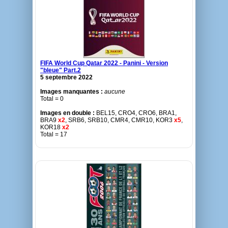
FIFA World Cup Qatar 2022 - Panini - Version
"bleue" Part.2
5 septembre 2022
Images manquantes :
aucune
Total = 0
Images en double :
BEL15, CRO4, CRO6, BRA1,
BRA9
x2
, SRB6, SRB10, CMR4, CMR10, KOR3
x5
,
KOR18
x2
Total = 17