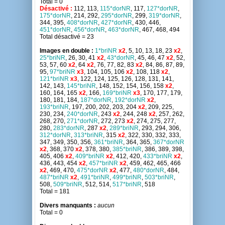
Total = 0
Désactivé :
112, 113,
115*dorNR
, 117,
127*dorNR
,
175*dorNR
, 214, 292,
295*dorNR
, 299,
319*dorNR
,
344, 395,
408*dorNR
,
427*dorNR
, 430, 446,
451*dorNR
,
456*dorNR
,
463*dorNR
, 467, 468, 494
Total désactivé = 23
Images en double :
1*briNR
x2
, 5, 10, 13, 18, 23
x2
,
25*briNR
, 26, 30, 41
x2
,
43*dorNR
, 45, 46, 47
x2
, 52,
53, 57, 60
x2
, 64
x2
, 76, 77, 82, 83
x2
, 84, 86, 87, 89,
95,
97*briNR
x3
, 104, 105, 106
x2
, 108, 118
x2
,
121*briNR
x3
, 122, 124, 125, 126, 128, 131, 141,
142, 143,
145*briNR
, 148, 152, 154, 156, 158
x2
,
160, 164, 165
x2
, 166,
169*briNR
x3
, 170, 177, 179,
180, 181, 184,
187*dorNR
,
192*dorNR
x2
,
193*briNR
, 197, 200, 202, 203, 204
x2
, 209, 225,
230, 234,
240*dorNR
, 243
x2
, 244, 248
x2
, 257, 262,
268, 270,
271*dorNR
, 272, 273
x2
, 274, 275, 277,
280,
283*dorNR
, 287
x2
,
289*briNR
, 293, 294, 306,
312*dorNR
,
313*briNR
, 315
x2
, 322, 330, 332, 333,
347, 349, 350, 356,
361*briNR
, 364, 365,
367*dorNR
x2
, 368, 370
x2
, 378, 380,
385*briNR
, 386, 389, 398,
405, 406
x2
,
409*briNR
x2
, 412, 420,
433*briNR
x2
,
436, 443, 454
x2
,
457*briNR
x2
, 459, 462, 465, 466
x2
, 469, 470,
475*dorNR
x2
, 477,
480*dorNR
, 484,
487*briNR
x2
,
491*briNR
,
499*briNR
,
503*briNR
,
508,
509*briNR
, 512, 514,
517*briNR
, 518
Total = 181
Divers manquants :
aucun
Total = 0