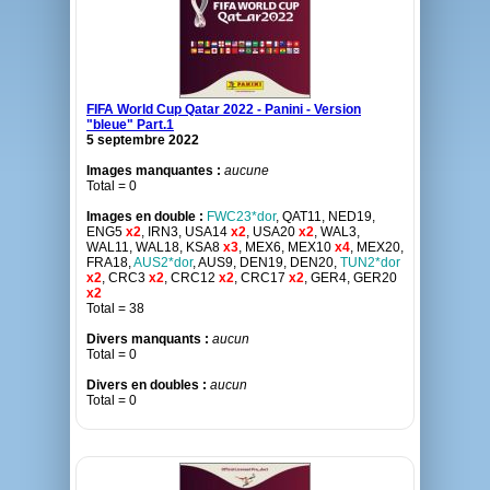
FIFA World Cup Qatar 2022 - Panini - Version
"bleue" Part.1
5 septembre 2022
Images manquantes :
aucune
Total = 0
Images en double :
FWC23*dor
, QAT11, NED19,
ENG5
x2
, IRN3, USA14
x2
, USA20
x2
, WAL3,
WAL11, WAL18, KSA8
x3
, MEX6, MEX10
x4
, MEX20,
FRA18,
AUS2*dor
, AUS9, DEN19, DEN20,
TUN2*dor
x2
, CRC3
x2
, CRC12
x2
, CRC17
x2
, GER4, GER20
x2
Total = 38
Divers manquants :
aucun
Total = 0
Divers en doubles :
aucun
Total = 0