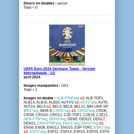
Divers en doubles :
aucun
Total = 0
UEFA Euro 2024 Germany Topps - Version
Internationale - 1/2
avril 2024
Images manquantes :
GA1
Total = 1
Images en double :
ALB-PTW*arg
x2
, ALB-TOP1,
ALB13, ALB16, ALB20, AUT-P2
x2
,
AUT2*arg
, AUT8,
AUT14, BEL4
x2
, BEL5, BEL8, BEL21, BIH-UKR-SP,
BIH1*arg
, BIH8-9,
CRO2*arg
x3
,
CRO3*arg
, CRO6,
CRO8, CRO10, CRO12, CZE-TOP1, CZE18, CZE21,
DEN-PTW*arg
,
DEN3*arg
, DEN5, DEN15, DEN17,
DEN21,
ENG-PTW*arg
,
ENG1*arg
,
ENG2*arg
x2
,
ENG6, ENG8, ENG12, ENG15, ESP-TOP2,
ESP1*arg
x3
,
ESP3*arg
, ESP11, ESP14, ESP15, ESP20, EST4-