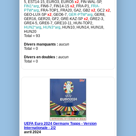
5, EST14-15, EURO3, EURO5
x2
, FIN-WAL-SP,
FIN1*arg
, FIN6-7, FIN14-15
x2
, FRA-P1,
FRA-
PTW*arg
, FRA-TOP1, FRA20, GA2, GB2
x2
, GC2
x2
,
GEO-LUX-SP
x2
, GEO6-7,
GER-PTW*arg
, GER8,
GER16, GER20, GF2, GRE-KAZ-SP
x2
, GRE2-3,
GRE4-5, GRE6-7, GRE10-11, HUN-TOP2,
HUN2*arg
,
HUN3*arg
, HUN10, HUN14, HUN18,
HUN20
Total = 93
Divers manquants :
aucun
Total = 0
Divers en doubles :
aucun
Total = 0
UEFA Euro 2024 Germany Topps - Version
Internationale - 2/2
avril 2024