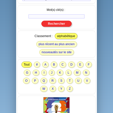
Mot(s) clé(s) :
Classement :
alphabétique
plus récent au plus ancien
nouveautés sur le site
Tout
#
A
B
C
D
E
F
G
H
I
J
K
L
M
N
O
P
Q
R
S
T
U
V
W
X
Y
Z