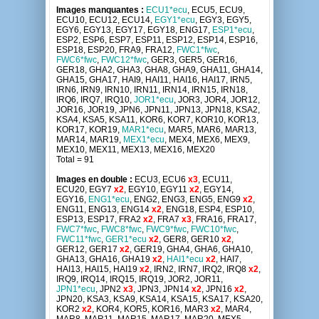
Images manquantes :
ECU1*ecu
, ECU5, ECU9,
ECU10, ECU12, ECU14,
EGY1*ecu
, EGY3, EGY5,
EGY6, EGY13, EGY17, EGY18, ENG17,
ESP1*ecu
,
ESP2, ESP6, ESP7, ESP11, ESP12, ESP14, ESP16,
ESP18, ESP20, FRA9, FRA12,
FWC1*fwc
,
FWC6*fwc
,
FWC12*fwc
, GER3, GER5, GER16,
GER18, GHA2, GHA3, GHA8, GHA9, GHA11, GHA14,
GHA15, GHA17, HAI9, HAI11, HAI16, HAI17, IRN5,
IRN6, IRN9, IRN10, IRN11, IRN14, IRN15, IRN18,
IRQ6, IRQ7, IRQ10,
JOR1*ecu
, JOR3, JOR4, JOR12,
JOR16, JOR19, JPN6, JPN11, JPN13, JPN18, KSA2,
KSA4, KSA5, KSA11, KOR6, KOR7, KOR10, KOR13,
KOR17, KOR19,
MAR1*ecu
, MAR5, MAR6, MAR13,
MAR14, MAR19,
MEX1*ecu
, MEX4, MEX6, MEX9,
MEX10, MEX11, MEX13, MEX16, MEX20
Total = 91
Images en double :
ECU3, ECU6
x3
, ECU11,
ECU20, EGY7
x2
, EGY10, EGY11
x2
, EGY14,
EGY16,
ENG1*ecu
, ENG2, ENG3, ENG5, ENG9
x2
,
ENG11, ENG13, ENG14
x2
, ENG18, ESP4, ESP10,
ESP13, ESP17, FRA2
x2
, FRA7
x3
, FRA16, FRA17,
FWC7*fwc
,
FWC8*fwc
,
FWC9*fwc
,
FWC10*fwc
,
FWC11*fwc
,
GER1*ecu
x2
, GER8, GER10
x2
,
GER12, GER17
x2
, GER19, GHA4, GHA6, GHA10,
GHA13, GHA16, GHA19
x2
,
HAI1*ecu
x2
, HAI7,
HAI13, HAI15, HAI19
x2
, IRN2, IRN7, IRQ2, IRQ8
x2
,
IRQ9, IRQ14, IRQ15, IRQ19, JOR2, JOR11,
JPN1*ecu
, JPN2
x3
, JPN3, JPN14
x2
, JPN16
x2
,
JPN20, KSA3, KSA9, KSA14, KSA15, KSA17, KSA20,
KOR2
x2
, KOR4, KOR5, KOR16, MAR3
x2
, MAR4,