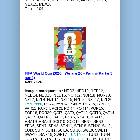
MAR8, MAR11, MAR15, MAR17, MAR20, MEX5,
MEX15, MEX18
Total = 106
FIFA World Cup 2026 : We are 26 - Panini (Partie 3
sur 4)
avril 2026
Images manquantes :
NED3, NED10, NED12,
NED14, NED15, NED16, NOR12, NOR18, NOR20,
NZL2, NZL4, NZL14, NZL15, NZL16, NZL17, NZL20,
PAN1*ecu
, PAN4, PAN14, PAN15, PAN16, PAN20,
PAR11, PAR14, POR3, POR7, POR14, POR15,
POR18, POR20, QAT5, QAT9, QAT12, QAT13, QAT14,
QAT15, QAT16, QAT17, RSA6, RSA11, RSA14,
RSA19, RSA20, SCO10, SCO12, SEN2, SEN3,
SEN6, SEN7, SEN8, SEN11, SEN18, SEN20, SUI2,
SUI3, SUI7, SUI11, SUI16, SUI20, SWE9, SWE11,
SWE12, SWE15, SWE17,
TUN1*ecu
, TUN3, TUN4,
TUN15, TUN16, TUN18,
TUR1*ecu
, TUR6, TUR10,