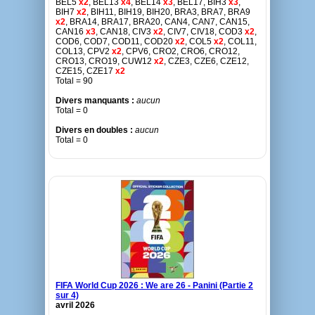
BEL5
x2
, BEL13
x4
, BEL14
x3
, BEL17, BIH3
x3
,
BIH7
x2
, BIH11, BIH19, BIH20, BRA3, BRA7, BRA9
x2
, BRA14, BRA17, BRA20, CAN4, CAN7, CAN15,
CAN16
x3
, CAN18, CIV3
x2
, CIV7, CIV18, COD3
x2
,
COD6, COD7, COD11, COD20
x2
, COL5
x2
, COL11,
COL13, CPV2
x2
, CPV6, CRO2, CRO6, CRO12,
CRO13, CRO19, CUW12
x2
, CZE3, CZE6, CZE12,
CZE15, CZE17
x2
Total = 90
Divers manquants :
aucun
Total = 0
Divers en doubles :
aucun
Total = 0
FIFA World Cup 2026 : We are 26 - Panini (Partie 2
sur 4)
avril 2026