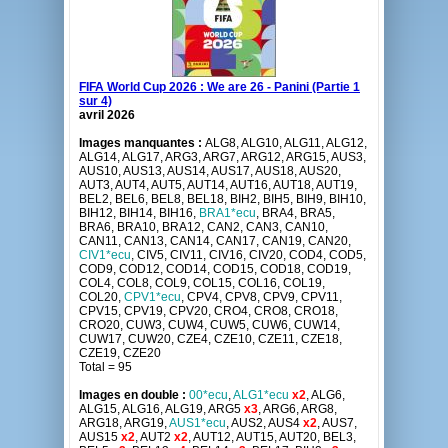
FIFA World Cup 2026 : We are 26 - Panini (Partie 1
sur 4)
avril 2026
Images manquantes :
ALG8, ALG10, ALG11, ALG12,
ALG14, ALG17, ARG3, ARG7, ARG12, ARG15, AUS3,
AUS10, AUS13, AUS14, AUS17, AUS18, AUS20,
AUT3, AUT4, AUT5, AUT14, AUT16, AUT18, AUT19,
BEL2, BEL6, BEL8, BEL18, BIH2, BIH5, BIH9, BIH10,
BIH12, BIH14, BIH16,
BRA1*ecu
, BRA4, BRA5,
BRA6, BRA10, BRA12, CAN2, CAN3, CAN10,
CAN11, CAN13, CAN14, CAN17, CAN19, CAN20,
CIV1*ecu
, CIV5, CIV11, CIV16, CIV20, COD4, COD5,
COD9, COD12, COD14, COD15, COD18, COD19,
COL4, COL8, COL9, COL15, COL16, COL19,
COL20,
CPV1*ecu
, CPV4, CPV8, CPV9, CPV11,
CPV15, CPV19, CPV20, CRO4, CRO8, CRO18,
CRO20, CUW3, CUW4, CUW5, CUW6, CUW14,
CUW17, CUW20, CZE4, CZE10, CZE11, CZE18,
CZE19, CZE20
Total = 95
Images en double :
00*ecu
,
ALG1*ecu
x2
, ALG6,
ALG15, ALG16, ALG19, ARG5
x3
, ARG6, ARG8,
ARG18, ARG19,
AUS1*ecu
, AUS2, AUS4
x2
, AUS7,
AUS15
x2
, AUT2
x2
, AUT12, AUT15, AUT20, BEL3,