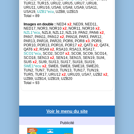
TUR12, TUR15, URU2, URU5, URU7, URU8,
URU11, URU16, USA6, USA8, USA9, USA11,
USA19,
UZB1*ecu
, UZB8, UZB15
Total = 89
Images en double :
NED4
x2
, NED9, NED11,
NED17, NOR3, NOR10
x2
, NOR11, NOR16
x2
,
NZL1*ecu
, NZL8, NZL12, NZL19, PAN2, PAN6
x2
,
PAN7, PAN11, PAN12
x2
, PAN18, PAR3, PAR12,
PAR13, PAR16, PAR20, POR6, POR8
x3
, POR9,
POR10, POR13, POR16, POR17
x2
, QAT3
x2
, QAT4,
QAT6
x2
, RSA9
x2
, RSA10, RSA13, RSA17,
SCO1*ecu
, SCO2, SCO7
x2
, SCO8, SCO9, SCO14,
SCO18, SEN13
x2
, SEN14, SEN15, SEN19, SUI4,
SUI5
x2
, SUI9, SUI13, SUI17, SUI18, SUI19,
SWE1*ecu
x2
, SWE6, SWE8, SWE18, SWE20,
TUN2, TUN7, TUN10, TUN13, TUN17, TUN19,
TUR5, TUR17, URU12
x2
, URU20, USA7, UZB2
x2
,
UZB9, UZB14, UZB19, UZB20
Total = 93
Voir le menu du site
Publicité