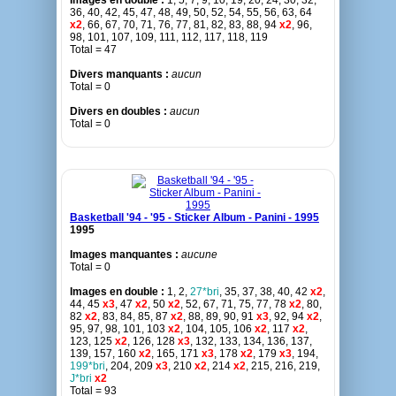
Images en double :
1, 5, 7, 9, 10, 19, 20, 24, 30, 32,
36, 40, 42, 45, 47, 48, 49, 50, 52, 54, 55, 56, 63, 64
x2
, 66, 67, 70, 71, 76, 77, 81, 82, 83, 88, 94
x2
, 96,
98, 101, 107, 109, 111, 112, 117, 118, 119
Total = 47
Divers manquants :
aucun
Total = 0
Divers en doubles :
aucun
Total = 0
Basketball '94 - '95 - Sticker Album - Panini - 1995
1995
Images manquantes :
aucune
Total = 0
Images en double :
1, 2,
27*bri
, 35, 37, 38, 40, 42
x2
,
44, 45
x3
, 47
x2
, 50
x2
, 52, 67, 71, 75, 77, 78
x2
, 80,
82
x2
, 83, 84, 85, 87
x2
, 88, 89, 90, 91
x3
, 92, 94
x2
,
95, 97, 98, 101, 103
x2
, 104, 105, 106
x2
, 117
x2
,
123, 125
x2
, 126, 128
x3
, 132, 133, 134, 136, 137,
139, 157, 160
x2
, 165, 171
x3
, 178
x2
, 179
x3
, 194,
199*bri
, 204, 209
x3
, 210
x2
, 214
x2
, 215, 216, 219,
J*bri
x2
Total = 93