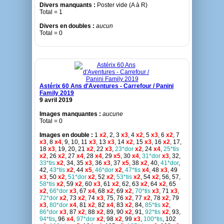
Divers manquants :
Poster vide (A à R)
Total = 1
Divers en doubles :
aucun
Total = 0
Astérix 60 Ans d'Aventures - Carrefour / Panini
Family 2019
9 avril 2019
Images manquantes :
aucune
Total = 0
Images en double :
1
x2
, 2, 3
x3
, 4
x2
, 5
x3
, 6
x2
, 7
x3
, 8
x4
, 9, 10, 11
x3
, 13
x3
, 14
x2
, 15
x3
, 16
x2
, 17,
18
x3
, 19, 20, 21
x2
, 22
x3
,
23*dor
x2
, 24
x4
,
25*tis
x2
, 26
x2
, 27
x4
, 28
x4
, 29
x5
, 30
x4
,
31*dor
x3
, 32,
33*tis
x2
, 34, 35
x3
, 36
x3
, 37
x5
, 38
x2
, 40,
41*dor
,
42,
43*tis
x2
, 44
x5
,
46*dor
x2
,
47*tis
x4
, 48
x3
, 49
x3
, 50
x2
,
51*dor
x2
, 52
x2
,
53*tis
x2
, 54
x2
, 56, 57,
58*tis
x2
, 59
x2
, 60
x3
, 61
x2
, 62, 63
x2
, 64
x2
, 65
x2
,
66*dor
x3
, 67
x4
, 68
x2
, 69
x2
,
70*tis
x3
, 71
x3
,
72*dor
x2
, 73
x2
, 74
x3
, 75, 76
x2
, 77
x2
, 78
x2
, 79
x3
,
80*dor
x4
, 81
x2
, 82
x4
, 83
x2
, 84,
85*tis
x2
,
86*dor
x3
, 87
x2
, 88
x2
, 89, 90
x2
, 91,
92*tis
x2
, 93,
94*tis
, 96
x4
,
97*dor
x2
, 98
x2
, 99
x3
,
100*tis
, 102