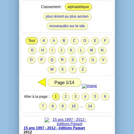
Classement :
alphabétique
plus récent au plus ancien
nouveautés sur le site
Tout
#
A
B
C
D
E
F
G
H
I
J
K
L
M
N
O
P
Q
R
S
T
U
V
W
X
Y
Z
Page 1/14
Aller à la page :
1
2
3
4
5
6
...
7
8
9
10
14
15 ans 1997 - 2012 - éditions Paquet
2012