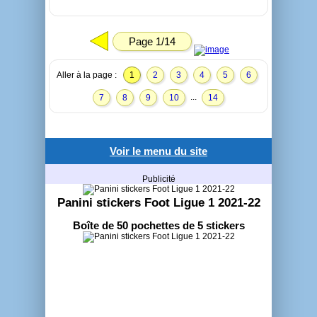
Page 1/14
Aller à la page :
1
2
3
4
5
6
...
7
8
9
10
14
Voir le menu du site
Publicité
Panini stickers Foot Ligue 1 2021-22
Boîte de 50 pochettes de 5 stickers