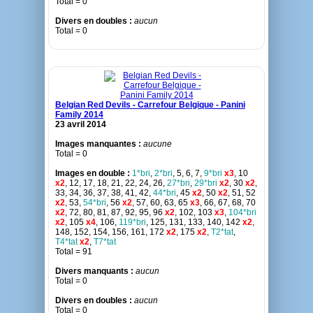
Total = 0
Divers en doubles :
aucun
Total = 0
Belgian Red Devils - Carrefour Belgique - Panini
Family 2014
23 avril 2014
Images manquantes :
aucune
Total = 0
Images en double :
1*bri
,
2*bri
, 5, 6, 7,
9*bri
x3
, 10
x2
, 12, 17, 18, 21, 22, 24, 26,
27*bri
,
29*bri
x2
, 30
x2
,
33, 34, 36, 37, 38, 41, 42,
44*bri
, 45
x2
, 50
x2
, 51, 52
x2
, 53,
54*bri
, 56
x2
, 57, 60, 63, 65
x3
, 66, 67, 68, 70
x2
, 72, 80, 81, 87, 92, 95, 96
x2
, 102, 103
x3
,
104*bri
x2
, 105
x4
, 106,
119*bri
, 125, 131, 133, 140, 142
x2
,
148, 152, 154, 156, 161, 172
x2
, 175
x2
,
T2*tat
,
T4*tat
x2
,
T7*tat
Total = 91
Divers manquants :
aucun
Total = 0
Divers en doubles :
aucun
Total = 0