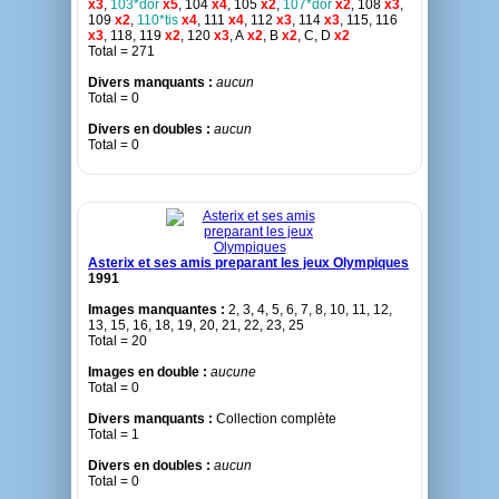
x3
,
103*dor
x5
, 104
x4
, 105
x2
,
107*dor
x2
, 108
x3
,
109
x2
,
110*tis
x4
, 111
x4
, 112
x3
, 114
x3
, 115, 116
x3
, 118, 119
x2
, 120
x3
, A
x2
, B
x2
, C, D
x2
Total = 271
Divers manquants :
aucun
Total = 0
Divers en doubles :
aucun
Total = 0
Asterix et ses amis preparant les jeux Olympiques
1991
Images manquantes :
2, 3, 4, 5, 6, 7, 8, 10, 11, 12,
13, 15, 16, 18, 19, 20, 21, 22, 23, 25
Total = 20
Images en double :
aucune
Total = 0
Divers manquants :
Collection complète
Total = 1
Divers en doubles :
aucun
Total = 0