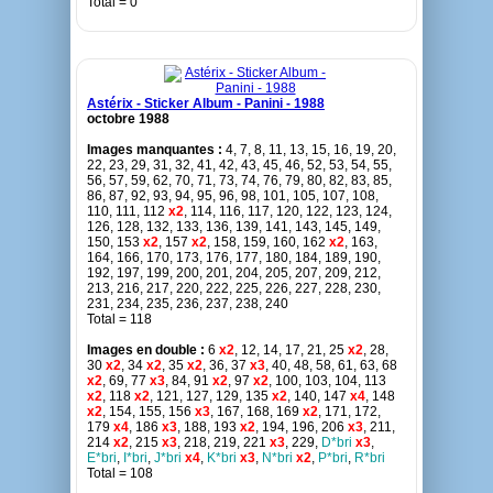
Total = 0
Astérix - Sticker Album - Panini - 1988
octobre 1988
Images manquantes :
4, 7, 8, 11, 13, 15, 16, 19, 20,
22, 23, 29, 31, 32, 41, 42, 43, 45, 46, 52, 53, 54, 55,
56, 57, 59, 62, 70, 71, 73, 74, 76, 79, 80, 82, 83, 85,
86, 87, 92, 93, 94, 95, 96, 98, 101, 105, 107, 108,
110, 111, 112
x2
, 114, 116, 117, 120, 122, 123, 124,
126, 128, 132, 133, 136, 139, 141, 143, 145, 149,
150, 153
x2
, 157
x2
, 158, 159, 160, 162
x2
, 163,
164, 166, 170, 173, 176, 177, 180, 184, 189, 190,
192, 197, 199, 200, 201, 204, 205, 207, 209, 212,
213, 216, 217, 220, 222, 225, 226, 227, 228, 230,
231, 234, 235, 236, 237, 238, 240
Total = 118
Images en double :
6
x2
, 12, 14, 17, 21, 25
x2
, 28,
30
x2
, 34
x2
, 35
x2
, 36, 37
x3
, 40, 48, 58, 61, 63, 68
x2
, 69, 77
x3
, 84, 91
x2
, 97
x2
, 100, 103, 104, 113
x2
, 118
x2
, 121, 127, 129, 135
x2
, 140, 147
x4
, 148
x2
, 154, 155, 156
x3
, 167, 168, 169
x2
, 171, 172,
179
x4
, 186
x3
, 188, 193
x2
, 194, 196, 206
x3
, 211,
214
x2
, 215
x3
, 218, 219, 221
x3
, 229,
D*bri
x3
,
E*bri
,
I*bri
,
J*bri
x4
,
K*bri
x3
,
N*bri
x2
,
P*bri
,
R*bri
Total = 108