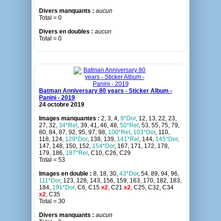
Divers manquants :
aucun
Total = 0
Divers en doubles :
aucun
Total = 0
Batman Anniversary 80 years - Sticker Album -
Panini - 2019
24 octobre 2019
Images manquantes :
2, 3, 4,
9*Dor
, 12, 13, 22, 23,
27, 32,
34*Rel
, 39, 41, 46, 48,
50*Rel
, 53, 55, 75, 79,
80, 84, 87, 92, 95, 97, 98,
100*Rel
,
103*Dor
, 110,
118, 124,
129*Dor
, 138, 139,
141*Rel
, 144,
145*Dor
,
147, 148, 150, 152,
154*Dor
, 167, 171, 172, 178,
179, 186,
187*Rel
, C10, C26, C29
Total = 53
Images en double :
8, 18, 30,
43*Dor
, 54, 89, 94, 96,
111*Dor
, 123, 128, 143, 156, 159, 163, 170, 182, 183,
184,
191*Dor
, C6, C15
x2
, C21
x2
, C25, C32, C34
x2
, C35
Total = 30
Divers manquants :
aucun