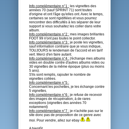
Info complémentaire n°1 :
les vignettes des
années 70 (sauf SPRINT 71) sont toutes
d'origine et ont l'âge qu'elles ont. Avec le temps,
certaines se sont rigidifiées et vous pourrez
rencontrer des difficultés à les séparer de leur
support si vous souhaitez les coller dans votre
album.
Info complémentaire n°2 :
mes images brillantes
FOOT 99 n'ont pas toutes le point collector.
Info complémentaire n°3 :
je poste les vignettes,
sauf information contraire que je vous indique,
TOUJOURS le lendemain de l'accord et en tarif
vert. Merci d'en faire autant.
Info complémentaire n°4 :
j'échange mes albums
vides en double contre d'autres albums vides ou
30 vignettes de la même époque (plus ou moins
5 ans).
S'ils sont remplis, rajouter le nombre de
vignettes collées.
Info complémentaire n°5 :
Concernant les pochettes, je les échange contre
5 vignettes.
Info complémentaire n°6 :
je refuse de recevoir
des images de récupération, à de rares
exceptions (vignettes des années 70
notamment)
Info complémentaire n°7 :
je n'achète pas sur le
site donc pas de proposition de ce genre avec
moi. Pour vendre, allez sur ebay
A bientôt.