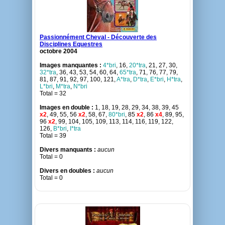
Passionnément Cheval - Découverte des
Disciplines Equestres
octobre 2004
Images manquantes :
4*bri
, 16,
20*tra
, 21, 27, 30,
32*tra
, 36, 43, 53, 54, 60, 64,
65*tra
, 71, 76, 77, 79,
81, 87, 91, 92, 97, 100, 121,
A*tra
,
D*tra
,
E*bri
,
H*tra
,
L*bri
,
M*tra
,
N*bri
Total = 32
Images en double :
1, 18, 19, 28, 29, 34, 38, 39, 45
x2
, 49, 55, 56
x2
, 58, 67,
80*bri
, 85
x2
, 86
x4
, 89, 95,
96
x2
, 99, 104, 105, 109, 113, 114, 116, 119, 122,
126,
B*bri
,
I*tra
Total = 39
Divers manquants :
aucun
Total = 0
Divers en doubles :
aucun
Total = 0