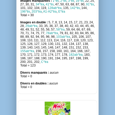
Images manquantes :
1*tis
,
2*tis
,
3*tis
,
16*tis
, 22, 25,
27, 30, 31,
34*tra
,
41*tis
, 47, 50, 63, 68, 87, 90,
91*tis
,
101, 102, 104, 119,
128ab*tra
, 135,
142*tis
, 144,
196*tis
,
203*tra
,
A1-A2*tra
,
E*tra
Total = 30
Images en double :
5, 7, 8, 13, 14, 15, 17, 21, 23, 24,
28,
29ab*tra
, 33, 35, 36, 37, 38, 40, 42, 43, 44, 45, 46,
48, 49, 51, 52, 55, 56, 57,
58*tra
, 59, 64, 66, 67, 69,
70, 71, 74, 75, 77,
78ab*tra
, 79, 81, 82, 83, 84, 85, 86,
88, 89, 92, 94, 95, 96, 98,
103ab*tra
, 105, 106, 107,
108, 110, 111, 112, 113, 114, 116, 117, 118, 120, 123,
125, 126, 127, 129, 130, 131, 132, 134, 137, 138,
139, 140, 143, 145, 146, 147, 148, 151, 152, 153,
155ab*tra
, 156, 157, 158, 160, 161, 164, 166, 167,
170, 171, 172, 173, 174, 177, 178,
182ab*tra
, 183,
186, 187, 188, 190, 191, 194, 195, 197, 198, 199,
200, 201, 202,
C*tra
Total = 123
Divers manquants :
aucun
Total = 0
Divers en doubles :
aucun
Total = 0