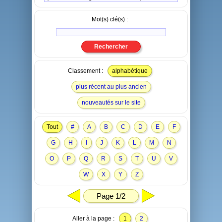
Mot(s) clé(s) :
Classement :
alphabétique
plus récent au plus ancien
nouveautés sur le site
Tout
#
A
B
C
D
E
F
G
H
I
J
K
L
M
N
O
P
Q
R
S
T
U
V
W
X
Y
Z
Page 1/2
Aller à la page :
1
2