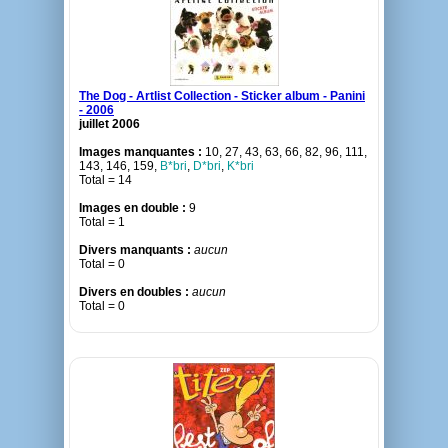
The Dog - Artlist Collection - Sticker album - Panini
- 2006
juillet 2006
Images manquantes :
10, 27, 43, 63, 66, 82, 96, 111,
143, 146, 159,
B*bri
,
D*bri
,
K*bri
Total = 14
Images en double :
9
Total = 1
Divers manquants :
aucun
Total = 0
Divers en doubles :
aucun
Total = 0