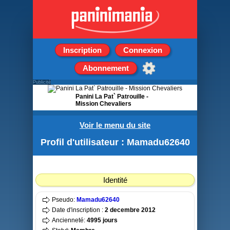
Inscription
Connexion
Abonnement
Publicité
Panini La Pat` Patrouille -
Mission Chevaliers
Boite de 50 Pochettes de 5
Voir le menu du site
stickers
Profil d'utilisateur : Mamadu62640
Identité
Pseudo:
Mamadu62640
Date d'inscription :
2 decembre 2012
Ancienneté:
4995 jours