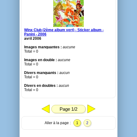
Winx Club (2ème album vert) - Sticker album -
Panini - 2006
avril 2006
Images manquantes :
aucune
Total = 0
Images en double :
aucune
Total = 0
Divers manquants :
aucun
Total = 0
Divers en doubles :
aucun
Total = 0
Page 1/2
Aller à la page :
1
2