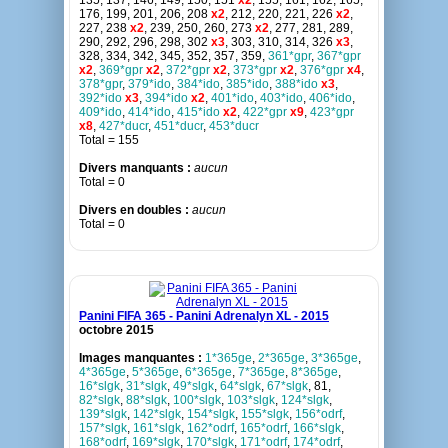
135, 137, 146, 149, 150, 151
x2
, 155, 161, 162, 165,
176, 199, 201, 206, 208
x2
, 212, 220, 221, 226
x2
,
227, 238
x2
, 239, 250, 260, 273
x2
, 277, 281, 289,
290, 292, 296, 298, 302
x3
, 303, 310, 314, 326
x3
,
328, 334, 342, 345, 352, 357, 359,
361*gpr
,
367*gpr
x2
,
369*gpr
x2
,
372*gpr
x2
,
373*gpr
x2
,
376*gpr
x4
,
378*gpr
,
379*ido
,
384*ido
,
385*ido
,
388*ido
x3
,
392*ido
x3
,
394*ido
x2
,
401*ido
,
403*ido
,
406*ido
,
409*ido
,
414*ido
,
415*ido
x2
,
422*gpr
x9
,
423*gpr
x8
,
427*ducr
,
451*ducr
,
453*ducr
Total = 155
Divers manquants :
aucun
Total = 0
Divers en doubles :
aucun
Total = 0
Panini FIFA 365 - Panini Adrenalyn XL - 2015
octobre 2015
Images manquantes :
1*365ge
,
2*365ge
,
3*365ge
,
4*365ge
,
5*365ge
,
6*365ge
,
7*365ge
,
8*365ge
,
16*slgk
,
31*slgk
,
49*slgk
,
64*slgk
,
67*slgk
, 81,
82*slgk
,
88*slgk
,
100*slgk
,
103*slgk
,
124*slgk
,
139*slgk
,
142*slgk
,
154*slgk
,
155*slgk
,
156*odrf
,
157*slgk
,
161*slgk
,
162*odrf
,
165*odrf
,
166*slgk
,
168*odrf
,
169*slgk
,
170*slgk
,
171*odrf
,
174*odrf
,