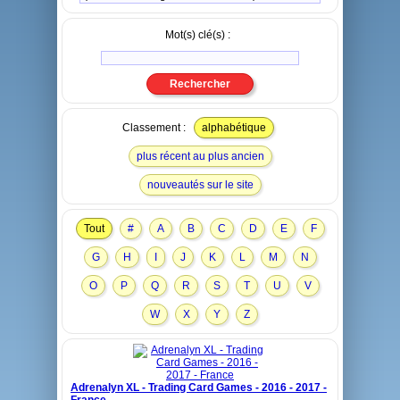
Mot(s) clé(s) :
Classement :
alphabétique
plus récent au plus ancien
nouveautés sur le site
Tout
#
A
B
C
D
E
F
G
H
I
J
K
L
M
N
O
P
Q
R
S
T
U
V
W
X
Y
Z
Adrenalyn XL - Trading Card Games - 2016 - 2017 -