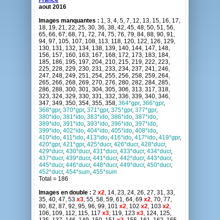
France
aout 2016
Images manquantes :
1, 3, 4, 5, 7, 12, 13, 15, 16, 17,
18, 19, 21, 22, 25, 30, 36, 38, 42, 45, 48, 50, 51, 56,
65, 66, 67, 68, 71, 72, 74, 75, 76, 79, 84, 88, 90, 91,
94, 97, 105, 107, 108, 113, 118, 120, 122, 126, 129,
130, 131, 132, 134, 138, 139, 140, 144, 147, 148,
156, 157, 160, 163, 167, 168, 172, 173, 183, 184,
185, 186, 195, 197, 204, 210, 215, 219, 222, 223,
225, 228, 229, 230, 231, 233, 234, 237, 241, 246,
247, 248, 249, 251, 254, 255, 256, 258, 259, 264,
265, 266, 268, 269, 270, 276, 280, 282, 284, 285,
286, 288, 300, 301, 304, 305, 306, 313, 317, 318,
323, 324, 329, 330, 331, 332, 336, 339, 340, 346,
347, 349, 350, 354, 355, 358,
364*gpr
,
366*gpr
,
368*gpr
,
370*gpr
,
371*gpr
,
375*gpr
,
377*gpr
,
380*ido
,
381*ido
,
383*ido
,
386*ido
,
387*ido
,
389*ido
,
391*ido
,
393*ido
,
396*ido
,
397*ido
,
399*ido
,
402*ido
,
404*ido
,
405*ido
,
408*ido
,
410*ido
,
411*ido
,
413*ido
,
416*ido
,
417*ido
,
419*gpr
,
420*gpr
,
421*gpr
,
425*ducr
,
426*ducr
,
428*ducr
,
429*ducr
,
430*ducr
,
431*ducr
,
433*ducr
,
434*ducr
,
437*ducr
,
439*ducr
,
441*ducr
,
442*ducr
,
443*ducr
,
445*ducr
,
446*ducr
,
448*ducr
,
449*ducr
,
450*ducr
,
452*ducr
,
454*suin
,
455*suin
Total = 186
Images en double :
2
x2
, 14, 23, 24, 26, 27, 31, 33,
35, 40, 47, 53
x3
, 55, 58, 59, 61, 64, 69
x2
, 70, 77,
80, 82, 87, 92, 95, 96, 99, 101
x2
, 102
x2
, 103
x2
,
106, 109, 112, 115, 117
x3
, 119, 123
x3
, 124, 125,