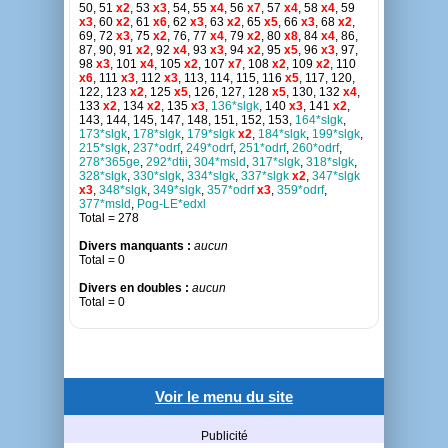
50, 51
x2
, 53
x3
, 54, 55
x4
, 56
x7
, 57
x4
, 58
x4
, 59
x3
, 60
x2
, 61
x6
, 62
x3
, 63
x2
, 65
x5
, 66
x3
, 68
x2
,
69, 72
x3
, 75
x2
, 76, 77
x4
, 79
x2
, 80
x8
, 84
x4
, 86,
87, 90, 91
x2
, 92
x4
, 93
x3
, 94
x2
, 95
x5
, 96
x3
, 97,
98
x3
, 101
x4
, 105
x2
, 107
x7
, 108
x2
, 109
x2
, 110
x6
, 111
x3
, 112
x3
, 113, 114, 115, 116
x5
, 117, 120,
122, 123
x2
, 125
x5
, 126, 127, 128
x5
, 130, 132
x4
,
133
x2
, 134
x2
, 135
x3
,
136*slgk
, 140
x3
, 141
x2
,
143, 144, 145, 147, 148, 151, 152, 153,
164*slgk
,
173*slgk
,
178*slgk
,
179*slgk
x2
,
184*slgk
,
199*slgk
,
215*slgk
,
237*odrf
,
249*odrf
,
251*odrf
,
260*odrf
,
278*365ge
,
292*dtii
,
304*msld
,
317*slgk
,
318*slgk
,
328*slgk
,
330*slgk
,
334*slgk
,
337*slgk
x2
,
347*slgk
x3
,
348*slgk
,
349*slgk
,
357*odrf
x3
,
359*odrf
,
377*msld
,
Pog-LE*edxl
Total = 278
Divers manquants :
aucun
Total = 0
Divers en doubles :
aucun
Total = 0
Voir le menu du site
Publicité