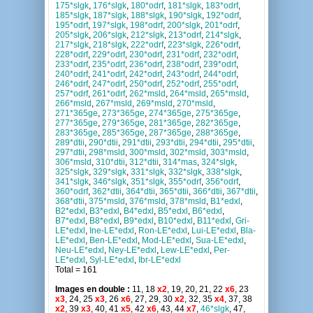
175*slgk
,
176*slgk
,
180*odrf
,
181*slgk
,
183*odrf
,
185*slgk
,
187*slgk
,
188*slgk
,
190*slgk
,
192*odrf
,
195*odrf
,
197*slgk
,
198*odrf
,
200*slgk
,
201*odrf
,
205*slgk
,
206*slgk
,
212*slgk
,
213*odrf
,
214*slgk
,
217*slgk
,
218*slgk
,
222*odrf
,
223*slgk
,
226*odrf
,
228*odrf
,
229*odrf
,
230*odrf
,
231*odrf
,
232*odrf
,
233*odrf
,
235*odrf
,
236*odrf
,
238*odrf
,
239*odrf
,
240*odrf
,
241*odrf
,
242*odrf
,
243*odrf
,
244*odrf
,
246*odrf
,
247*odrf
,
250*odrf
,
252*odrf
,
255*odrf
,
257*odrf
,
261*odrf
,
262*msld
,
264*msld
,
265*msld
,
266*msld
,
267*msld
,
269*msld
,
270*msld
,
271*365ge
,
273*365ge
,
274*365ge
,
275*365ge
,
277*365ge
,
279*365ge
,
281*365ge
,
282*365ge
,
283*365ge
,
285*365ge
,
287*365ge
,
288*365ge
,
289*dtii
,
290*dtii
,
291*dtii
,
293*dtii
,
294*dtii
,
295*dtii
,
297*dtii
,
298*msld
,
300*msld
,
302*msld
,
303*msld
,
306*msld
,
310*dtii
,
312*dtii
,
314*mas
,
324*slgk
,
325*slgk
,
329*slgk
,
331*slgk
,
332*slgk
,
338*slgk
,
341*slgk
,
346*slgk
,
351*slgk
,
355*odrf
,
356*odrf
,
360*odrf
,
362*dtii
,
364*dtii
,
365*dtii
,
366*dtii
,
367*dtii
,
368*dtii
,
375*msld
,
376*msld
,
378*msld
,
B1*edxl
,
B2*edxl
,
B3*edxl
,
B4*edxl
,
B5*edxl
,
B6*edxl
,
B7*edxl
,
B8*edxl
,
B9*edxl
,
B10*edxl
,
B11*edxl
,
Gri-
LE*edxl
,
Ine-LE*edxl
,
Ron-LE*edxl
,
Lui-LE*edxl
,
Bla-
LE*edxl
,
Ben-LE*edxl
,
Mod-LE*edxl
,
Sua-LE*edxl
,
Neu-LE*edxl
,
Ney-LE*edxl
,
Lew-LE*edxl
,
Per-
LE*edxl
,
Syl-LE*edxl
,
Ibr-LE*edxl
Total = 161
Images en double :
11, 18
x2
, 19, 20, 21, 22
x6
, 23
x3
, 24, 25
x3
, 26
x6
, 27, 29, 30
x2
, 32, 35
x4
, 37, 38
x2
, 39
x3
, 40, 41
x5
, 42
x6
, 43, 44
x7
,
46*slgk
, 47,