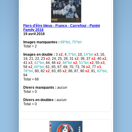
Fiers d'être bleus - France - Carrefour - Panini
Family 2016
19 avril 2016
Images manquantes :
69*bri
,
75*bri
Total = 2
Images en double :
3
x2
, 4,
5*bri
, 10,
14*bri
x3
, 16,
19, 21, 22, 23
x2
, 24, 25, 26, 31
x2
, 36, 37
x2
, 40
x2
,
41
x3
,
42*bri
, 44, 46
x2
,
48*bri
x2
,
51*bri
x2
, 55
x3
,
58
x2
,
60*bri
, 61, 65, 67, 68, 70, 73, 76
x2
, 77
x3
,
78*bri
, 80, 82
x2
, 83, 85
x2
, 86, 87, 90
x2
, 91,
92*bri
,
94
Total = 66
Divers manquants :
aucun
Total = 0
Divers en doubles :
aucun
Total = 0