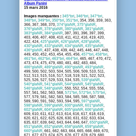
Album Panini
15 mars 2016
Images manquantes :
345*bri
,
346*bri
,
347*bri
,
348*bri
,
349*bri
,
350*bri
,
351*bri
, 354, 356, 359, 363,
366, 367, 368, 370,
374*glaNR
,
375*glaNR
,
376*glaNR
,
378*glaNR
,
380*glaNR
,
381*glaNR
,
383*glaNR
,
384*glaNR
, 387, 391, 396, 397, 399,
403, 406, 407, 408, 410, 411, 412, 416, 419, 420,
422, 424,
425*glaNR
,
426*glaNR
,
428*glaNR
,
430*glaNR
,
433*glaNR
,
434*glaNR
,
435*glaNR
,
436*glaNR
, 437, 438, 439, 442, 445, 446, 447, 448,
449, 450, 452, 453, 454, 455, 456,
457*bri
,
458*bri
,
461*bri
,
462*bri
,
463*bri
,
464*bri
, 465, 467, 470, 472,
473, 474, 475, 479, 480, 481, 482, 483, 484,
486*glaNR
,
489*glaNR
,
490*glaNR
,
493*glaNR
,
499, 500, 502, 503, 504, 505, 506, 509, 510, 511,
512, 513, 515, 516, 517, 518, 519, 521, 522, 523,
525, 526, 527, 529, 533, 534, 535,
539*glaNR
,
540*glaNR
,
541*glaNR
,
544*glaNR
,
545*glaNR
,
546*glaNR
,
548*glaNR
, 550, 552, 554, 555, 556,
557, 561, 562, 563, 568,
571*bri
,
572*bri
,
575*bri
,
577, 579, 581, 582, 583, 584, 585, 586, 587, 588,
589, 590, 591, 592, 593, 594, 595,
597*glaNR
,
598*glaNR
,
599*glaNR
,
600*glaNR
,
601*glaNR
,
602*glaNR
,
604*glaNR
,
605*glaNR
,
606*glaNR
,
609, 610, 611, 612, 613, 614, 616, 617, 618, 619,
620, 621, 622, 625, 626, 630, 631, 632, 633, 634,
635, 637, 639, 642, 643, 644, 646, 647,
650*glaNR
,
651*glaNR
,
652*glaNR
,
658*glaNR
,
659*glaNR
,
660*glaNR
, 661, 662, 663, 664, 665, 668, 669, 670,
671, 672, 673, 674, 675, 676, 677, 678, 679, 680