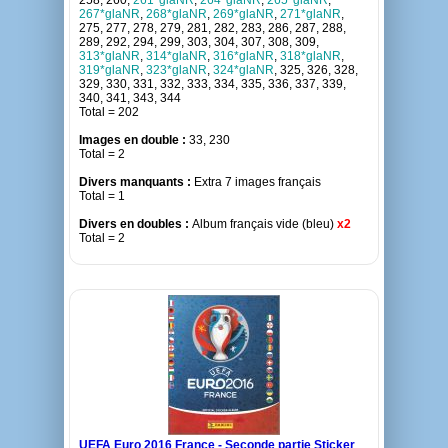
258, 260,
261*glaNR
,
264*glaNR
,
265*glaNR
,
267*glaNR
,
268*glaNR
,
269*glaNR
,
271*glaNR
,
275, 277, 278, 279, 281, 282, 283, 286, 287, 288,
289, 292, 294, 299, 303, 304, 307, 308, 309,
313*glaNR
,
314*glaNR
,
316*glaNR
,
318*glaNR
,
319*glaNR
,
323*glaNR
,
324*glaNR
, 325, 326, 328,
329, 330, 331, 332, 333, 334, 335, 336, 337, 339,
340, 341, 343, 344
Total = 202
Images en double :
33, 230
Total = 2
Divers manquants :
Extra 7 images français
Total = 1
Divers en doubles :
Album français vide (bleu)
x2
Total = 2
UEFA Euro 2016 France - Seconde partie Sticker