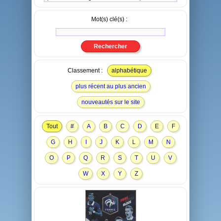
Mot(s) clé(s) :
Classement :
alphabétique
plus récent au plus ancien
nouveautés sur le site
Tout
#
A
B
C
D
E
F
G
H
I
J
K
L
M
N
O
P
Q
R
S
T
U
V
W
X
Y
Z