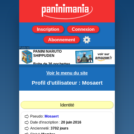
Inscription
Connexion
Abonnement
Publicité
PANINI NARUTO
SHIPPUDEN
Boite de 36 pochettes
de 4 stickers + 1 carte
Voir le menu du site
Profil d'utilisateur : Mosaert
Identité
Pseudo:
Mosaert
Date d'inscription :
20 juin 2016
Ancienneté:
3702 jours