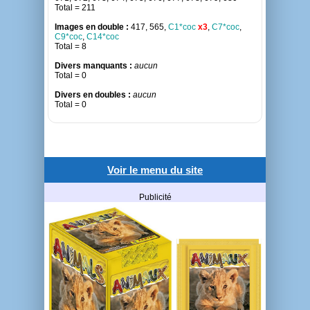
Total = 211
Images en double :
417, 565,
C1*coc
x3
,
C7*coc
,
C9*coc
,
C14*coc
Total = 8
Divers manquants :
aucun
Total = 0
Divers en doubles :
aucun
Total = 0
Voir le menu du site
Publicité