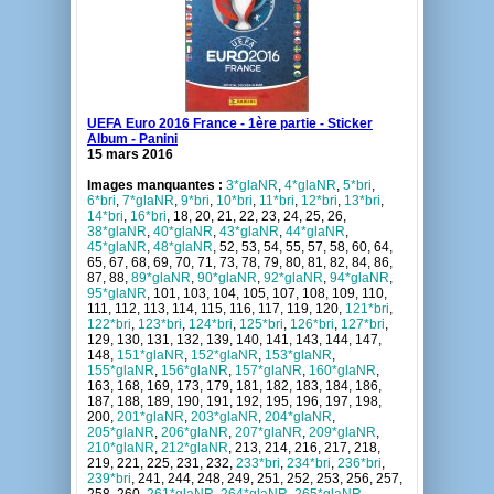
UEFA Euro 2016 France - 1ère partie - Sticker
Album - Panini
15 mars 2016
Images manquantes :
3*glaNR
,
4*glaNR
,
5*bri
,
6*bri
,
7*glaNR
,
9*bri
,
10*bri
,
11*bri
,
12*bri
,
13*bri
,
14*bri
,
16*bri
, 18, 20, 21, 22, 23, 24, 25, 26,
38*glaNR
,
40*glaNR
,
43*glaNR
,
44*glaNR
,
45*glaNR
,
48*glaNR
, 52, 53, 54, 55, 57, 58, 60, 64,
65, 67, 68, 69, 70, 71, 73, 78, 79, 80, 81, 82, 84, 86,
87, 88,
89*glaNR
,
90*glaNR
,
92*glaNR
,
94*glaNR
,
95*glaNR
, 101, 103, 104, 105, 107, 108, 109, 110,
111, 112, 113, 114, 115, 116, 117, 119, 120,
121*bri
,
122*bri
,
123*bri
,
124*bri
,
125*bri
,
126*bri
,
127*bri
,
129, 130, 131, 132, 139, 140, 141, 143, 144, 147,
148,
151*glaNR
,
152*glaNR
,
153*glaNR
,
155*glaNR
,
156*glaNR
,
157*glaNR
,
160*glaNR
,
163, 168, 169, 173, 179, 181, 182, 183, 184, 186,
187, 188, 189, 190, 191, 192, 195, 196, 197, 198,
200,
201*glaNR
,
203*glaNR
,
204*glaNR
,
205*glaNR
,
206*glaNR
,
207*glaNR
,
209*glaNR
,
210*glaNR
,
212*glaNR
, 213, 214, 216, 217, 218,
219, 221, 225, 231, 232,
233*bri
,
234*bri
,
236*bri
,
239*bri
, 241, 244, 248, 249, 251, 252, 253, 256, 257,