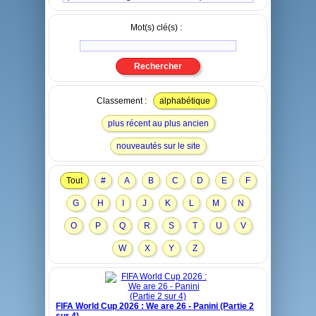
Mot(s) clé(s) :
Classement :
alphabétique
plus récent au plus ancien
nouveautés sur le site
Tout
#
A
B
C
D
E
F
G
H
I
J
K
L
M
N
O
P
Q
R
S
T
U
V
W
X
Y
Z
FIFA World Cup 2026 : We are 26 - Panini (Partie 2