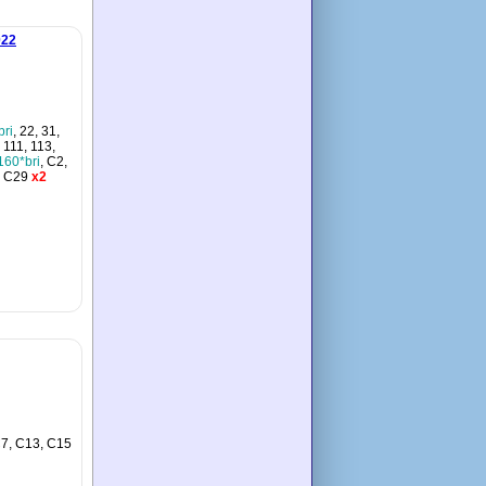
022
bri
, 22, 31,
, 111, 113,
160*bri
, C2,
, C29
x2
C7, C13, C15