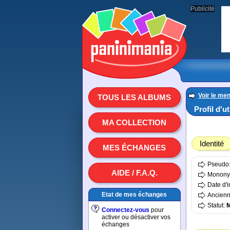
Publicité
Voir le men
TOUS LES ALBUMS
Profil d'u
MA COLLECTION
Identité
MES ÉCHANGES
Pseudo
AIDE / F.A.Q.
Monon
Date d'i
Etat de mes échanges
Ancienn
Statut:
Connectez-vous
pour
activer ou désactiver vos
échanges