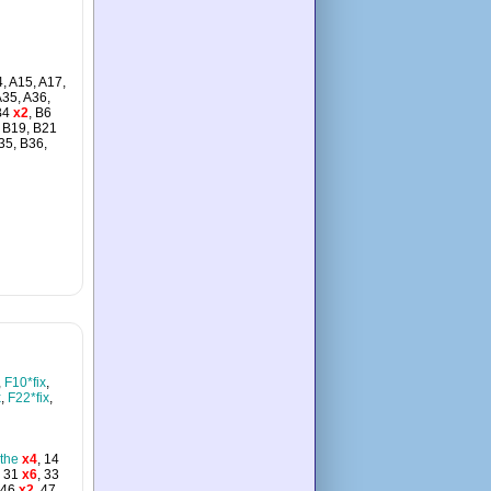
4, A15, A17,
A35, A36,
B4
x2
, B6
, B19, B21
35, B36,
,
F10*fix
,
x
,
F22*fix
,
the
x4
, 14
, 31
x6
, 33
 46
x2
, 47