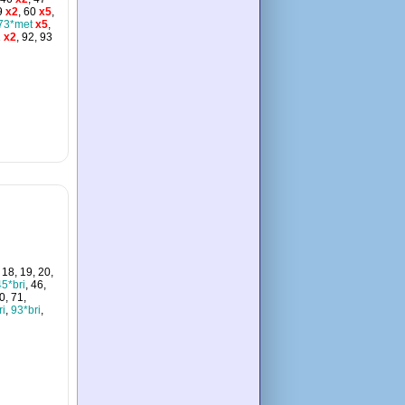
9
x2
, 60
x5
,
73*met
x5
,
1
x2
, 92, 93
, 18, 19, 20,
45*bri
, 46,
70, 71,
ri
,
93*bri
,