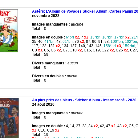
Astérix L'Album de Voyages Sticker Album, Cartes Panini 2
novembre 2022
Images manquantes :
aucune
Total = 0
Images en double :
6*bri
x2
, 7
x2
,
13*bri
,
16*bri
,
17*bri
x2
,
21*
35, 40,
41*bri
, 43,
61*bri
, 76
x2
, 87, 90, 91, 93,
100*bri
,
102*bri
117, 128, 131
x2
, 134, 137, 140, 143, 145,
158*bri
x3
,
159*bri
,
C3
x3
, C5, C6
x2
, C7, C10
x2
, C15, C19, C22
x2
, C26
x2
, C27
Total = 59
Divers manquants :
aucun
Total = 0
Divers en doubles :
aucun
Total = 0
Au plus près des bleus - Sticker Album - Intermarché - 2020
24 aout 2020
Images manquantes :
aucune
Total = 0
Images en double :
4, 14, 27, 28, 34
x2
, 42, 47
x2
, 48
x2
, C5, 
x2
, C16, C19
x2
Total = 19