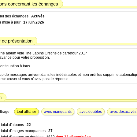
ions concernant les échanges
tuel des échanges :
Activés
 mise à jour :
17 juin 2026
de présentation
he album vide The Lapins Cretins de carrefour 2017
avance pour votre proposition.
ontinuation à tous
p de messages arrivent dans les indésirables et mon ordi les supprime automati
z m'excuser si vous n'avez pas de réponse
n
ltrage :
tout afficher
avec manquants
avec doubles
avec désactivés
total d'albums :
22
total d'images manquantes :
27