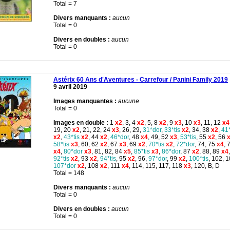
Total = 7
Divers manquants :
aucun
Total = 0
Divers en doubles :
aucun
Total = 0
Astérix 60 Ans d'Aventures - Carrefour / Panini Family 2019
9 avril 2019
Images manquantes :
aucune
Total = 0
Images en double :
1
x2
, 3, 4
x2
, 5, 8
x2
, 9
x3
, 10
x3
, 11, 12
x4
19, 20
x2
, 21, 22, 24
x3
, 26, 29,
31*dor
,
33*tis
x2
, 34, 38
x2
,
41
x2
,
43*tis
x2
, 44
x2
,
46*dor
, 48
x4
, 49, 52
x3
,
53*tis
, 55
x2
, 56
x
58*tis
x3
, 60, 62
x2
, 67
x3
, 69
x2
,
70*tis
x2
,
72*dor
, 74, 75
x4
, 
x4
,
80*dor
x3
, 81, 82, 84
x5
,
85*tis
x3
,
86*dor
, 87
x2
, 88, 89
x4
92*tis
x2
, 93
x2
,
94*tis
, 95
x2
, 96,
97*dor
, 99
x2
,
100*tis
, 102, 
107*dor
x2
, 108
x2
, 111
x4
, 114, 115, 117, 118
x3
, 120, B, D
Total = 148
Divers manquants :
aucun
Total = 0
Divers en doubles :
aucun
Total = 0