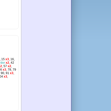
, 15
x3
, 16,
*dor
x2
, 42
2
, 57
x2
,
76
x3
, 78, 79
, 90, 91
x3
,
104
x3
,