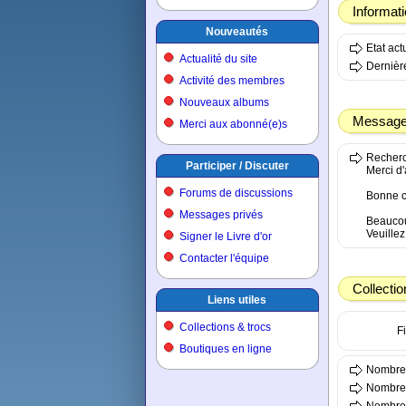
Informat
Nouveautés
Etat ac
Actualité du site
Dernière
Activité des membres
Nouveaux albums
Message 
Merci aux abonné(e)s
Recherc
Participer / Discuter
Merci d'
Forums de discussions
Bonne c
Messages privés
Beaucou
Veuille
Signer le Livre d'or
Contacter l'équipe
Collectio
Liens utiles
Collections & trocs
Fi
Boutiques en ligne
Nombre 
Nombre 