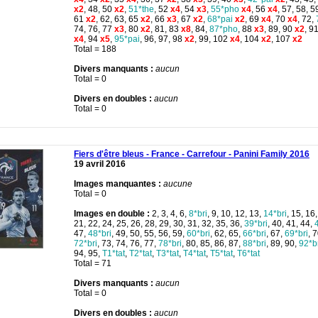
x2
, 48, 50
x2
,
51*the
, 52
x4
, 54
x3
,
55*pho
x4
, 56
x4
, 57, 58, 5
61
x2
, 62, 63, 65
x2
, 66
x3
, 67
x2
,
68*pai
x2
, 69
x4
, 70
x4
, 72,
74, 76, 77
x3
, 80
x2
, 81, 83
x8
, 84,
87*pho
, 88
x3
, 89, 90
x2
, 9
x4
, 94
x5
,
95*pai
, 96, 97, 98
x2
, 99, 102
x4
, 104
x2
, 107
x2
Total = 188
Divers manquants :
aucun
Total = 0
Divers en doubles :
aucun
Total = 0
Fiers d'être bleus - France - Carrefour - Panini Family 2016
19 avril 2016
Images manquantes :
aucune
Total = 0
Images en double :
2, 3, 4, 6,
8*bri
, 9, 10, 12, 13,
14*bri
, 15, 16
21, 22, 24, 25, 26, 28, 29, 30, 31, 32, 35, 36,
39*bri
, 40, 41, 44,
47,
48*bri
, 49, 50, 55, 56, 59,
60*bri
, 62, 65,
66*bri
, 67,
69*bri
, 
72*bri
, 73, 74, 76, 77,
78*bri
, 80, 85, 86, 87,
88*bri
, 89, 90,
92*b
94, 95,
T1*tat
,
T2*tat
,
T3*tat
,
T4*tat
,
T5*tat
,
T6*tat
Total = 71
Divers manquants :
aucun
Total = 0
Divers en doubles :
aucun