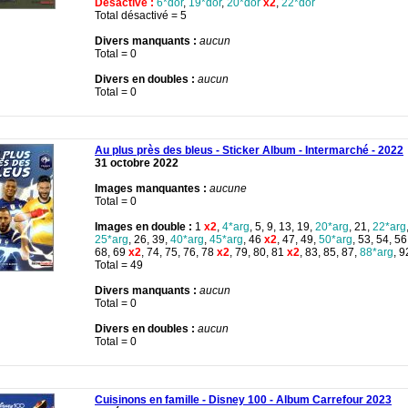
Désactivé :
6*dor
,
19*dor
,
20*dor
x2
,
22*dor
Total désactivé = 5
Divers manquants :
aucun
Total = 0
Divers en doubles :
aucun
Total = 0
Au plus près des bleus - Sticker Album - Intermarché - 2022
31 octobre 2022
Images manquantes :
aucune
Total = 0
Images en double :
1
x2
,
4*arg
, 5, 9, 13, 19,
20*arg
, 21,
22*arg
25*arg
, 26, 39,
40*arg
,
45*arg
, 46
x2
, 47, 49,
50*arg
, 53, 54, 56
68, 69
x2
, 74, 75, 76, 78
x2
, 79, 80, 81
x2
, 83, 85, 87,
88*arg
, 9
Total = 49
Divers manquants :
aucun
Total = 0
Divers en doubles :
aucun
Total = 0
Cuisinons en famille - Disney 100 - Album Carrefour 2023