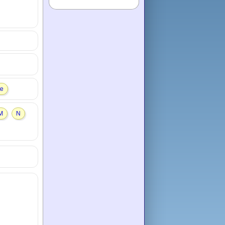
te
M
N