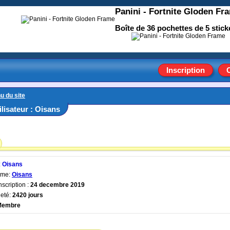
Panini - Fortnite Gloden Fr
Boîte de 36 pochettes de 5 stick
Inscription
u du site
tilisateur : Oisans
:
Oisans
yme:
Oisans
nscription :
24 decembre 2019
eté:
2420 jours
Membre