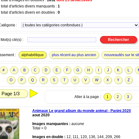
total d'images en doubles :
1832
dont 23 désactivées
otal d'articles divers manquants :
1
otal d'articles divers en doubles :
0
Catégorie :
Mot(s) clé(s) :
ssement :
alphabétique
plus récent au plus ancien
nouveautés sur le si
#
A
B
C
D
E
F
G
H
I
J
K
L
O
P
Q
R
S
T
U
V
W
X
Y
Z
Page 1/3
Aller à la page :
1
2
3
Animaux Le grand album du monde animal - Panini 2020
aout 2020
Images manquantes :
aucune
Total = 0
Images en double :
12, 111, 120, 136, 144, 209, 266