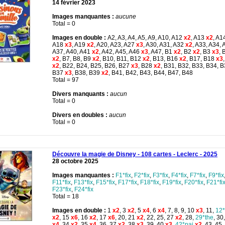
14 février 2023
Images manquantes :
aucune
Total = 0
Images en double :
A2, A3, A4, A5, A9, A10, A12
x2
, A13
x2
, A1
A18
x3
, A19
x2
, A20, A23, A27
x3
, A30, A31, A32
x2
, A33, A34, 
A37, A40, A41
x2
, A42, A45, A46
x3
, A47, B1
x2
, B2
x2
, B3
x3
, 
x2
, B7, B8, B9
x2
, B10, B11, B12
x2
, B13, B16
x2
, B17, B18
x3
x2
, B22, B24, B25, B26, B27
x3
, B28
x2
, B31, B32, B33, B34, B
B37
x3
, B38, B39
x2
, B41, B42, B43, B44, B47, B48
Total = 97
Divers manquants :
aucun
Total = 0
Divers en doubles :
aucun
Total = 0
Découvre la magie de Disney - 108 cartes - Leclerc - 2025
28 octobre 2025
Images manquantes :
F1*fix
,
F2*fix
,
F3*fix
,
F4*fix
,
F7*fix
,
F9*fix
F11*fix
,
F13*fix
,
F15*fix
,
F17*fix
,
F18*fix
,
F19*fix
,
F20*fix
,
F21*fi
F23*fix
,
F24*fix
Total = 18
Images en double :
1
x2
, 3
x2
, 5
x4
, 6
x4
, 7, 8, 9, 10
x3
, 11,
12*
x2
, 15
x6
, 16
x2
, 17
x6
, 20, 21
x2
, 22, 25, 27
x2
, 28,
29*the
, 30
x4
, 34
x2
, 35
x4
, 36, 37
x2
, 38
x3
, 39, 40
x3
,
42*pai
x2
, 43, 45,