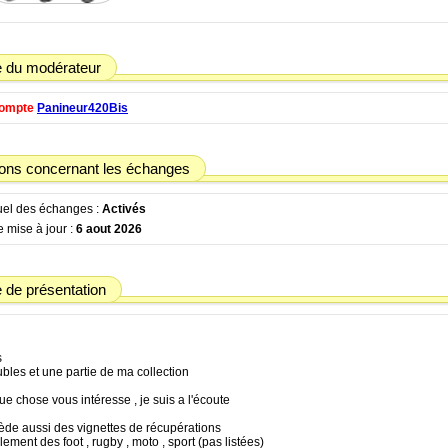
 du modérateur
compte
Panineur420Bis
ions concernant les échanges
tuel des échanges :
Activés
 mise à jour :
6 aout 2026
de présentation
s
bles et une partie de ma collection
ue chose vous intéresse , je suis a l'écoute
ède aussi des vignettes de récupérations
lement des foot , rugby , moto , sport (pas listées)