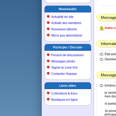
Nouveautés
Actualité du site
Message
Activité des membres
Autre 
Nouveaux albums
Merci aux abonné(e)s
Informat
Participer / Discuter
Etat ac
Forums de discussions
Dernière
Messages privés
Signer le Livre d'or
Contacter l'équipe
Message 
bonjour,
Liens utiles
je vend
Collections & trocs
mes dou
Boutiques en ligne
si quelq
Je poss
principa