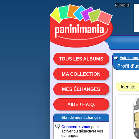
Publicité
Voir le men
TOUS LES ALBUMS
Profil d'u
MA COLLECTION
Identité
MES ÉCHANGES
AIDE / F.A.Q.
Etat de mes échanges
Connectez-vous
pour
activer ou désactiver vos
échanges