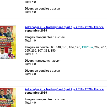
Total = 0
Divers en doubles :
aucun
Total = 0
Adrenalyn XL - Trading Card (part 1) - 2019 - 2020 - France
septembre 2019
Images manquantes :
aucune
Total = 0
Images en double :
63, 140, 170, 184, 196,
198*duo
, 202, 207,
265, 296, 307, 333, 350
Total = 15
Divers manquants :
aucun
Total = 0
Divers en doubles :
aucun
Total = 0
Adrenalyn XL - Trading Card (part 2) - 2019 - 2020 - France
septembre 2019
Images manquantes :
aucune
Total = 0