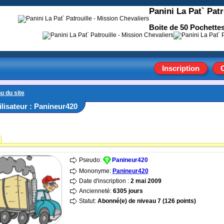
Panini La Pat` Patr
Boite de 50 Pochettes
Inscription
u du site
tilisateur : Panineur420
Pseudo:
Panineur420
Mononyme:
Panineur420
Date d'inscription :
2 mai 2009
Ancienneté:
6305 jours
Statut:
Abonné(e)
de niveau 7 (126 points)