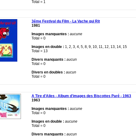
Total = 1
3éme Festival du Film - La Vache qui Rit
1981
Images manquantes :
aucune
Total = 0
Images en double :
1, 2, 3, 4, 5, 8, 9, 10, 11, 12, 13, 14, 15
Total = 13
Divers manquants :
aucun
Total = 0
Divers en doubles :
aucun
Total = 0
A Tire d'Ailes - Album d'images des Biscottes Paré - 1963
1963
Images manquantes :
aucune
Total = 0
Images en double :
aucune
Total = 0
Divers manquants :
aucun