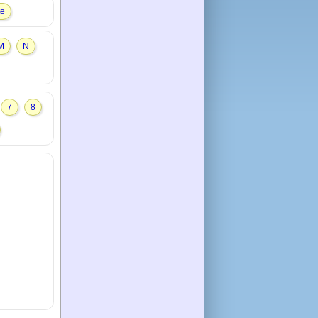
te
M
N
7
8