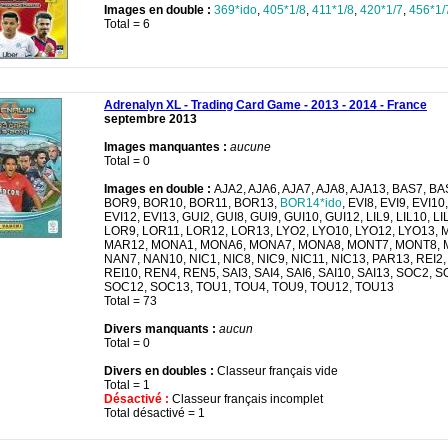
Images en double :
369*ido
,
405*1/8
,
411*1/8
,
420*1/7
,
456*1/
Total = 6
Adrenalyn XL - Trading Card Game - 2013 - 2014 - France
septembre 2013
Images manquantes :
aucune
Total = 0
Images en double :
AJA2, AJA6, AJA7, AJA8, AJA13, BAS7, BA
BOR9, BOR10, BOR11, BOR13,
BOR14*ido
, EVI8, EVI9, EVI10
EVI12, EVI13, GUI2, GUI8, GUI9, GUI10, GUI12, LIL9, LIL10, L
LOR9, LOR11, LOR12, LOR13, LYO2, LYO10, LYO12, LYO13, 
MAR12, MONA1, MONA6, MONA7, MONA8, MONT7, MONT8, 
NAN7, NAN10, NIC1, NIC8, NIC9, NIC11, NIC13, PAR13, REI2,
REI10, REN4, REN5, SAI3, SAI4, SAI6, SAI10, SAI13, SOC2, 
SOC12, SOC13, TOU1, TOU4, TOU9, TOU12, TOU13
Total = 73
Divers manquants :
aucun
Total = 0
Divers en doubles :
Classeur français vide
Total = 1
Désactivé :
Classeur français incomplet
Total désactivé = 1