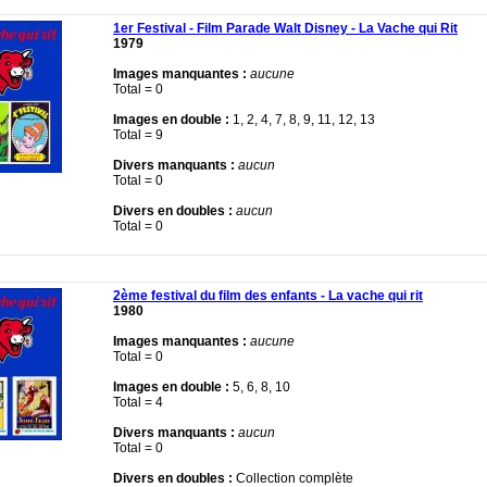
1er Festival - Film Parade Walt Disney - La Vache qui Rit
1979
Images manquantes :
aucune
Total = 0
Images en double :
1, 2, 4, 7, 8, 9, 11, 12, 13
Total = 9
Divers manquants :
aucun
Total = 0
Divers en doubles :
aucun
Total = 0
2ème festival du film des enfants - La vache qui rit
1980
Images manquantes :
aucune
Total = 0
Images en double :
5, 6, 8, 10
Total = 4
Divers manquants :
aucun
Total = 0
Divers en doubles :
Collection complète