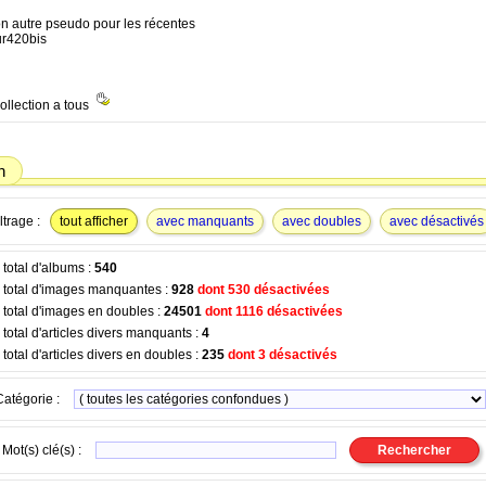
on autre pseudo pour les récentes
r420bis
ollection a tous
n
ltrage :
tout afficher
avec manquants
avec doubles
avec désactivés
total d'albums :
540
total d'images manquantes :
928
dont 530 désactivées
total d'images en doubles :
24501
dont 1116 désactivées
otal d'articles divers manquants :
4
otal d'articles divers en doubles :
235
dont 3 désactivés
Catégorie :
Mot(s) clé(s) :