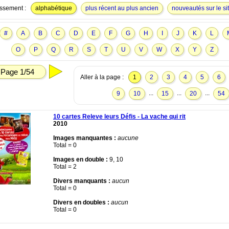
ssement :
alphabétique
plus récent au plus ancien
nouveautés sur le si
#
A
B
C
D
E
F
G
H
I
J
K
L
O
P
Q
R
S
T
U
V
W
X
Y
Z
Page 1/54
Aller à la page :
1
2
3
4
5
6
...
...
...
9
10
15
20
54
10 cartes Releve leurs Défis - La vache qui rit
2010
Images manquantes :
aucune
Total = 0
Images en double :
9, 10
Total = 2
Divers manquants :
aucun
Total = 0
Divers en doubles :
aucun
Total = 0