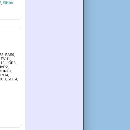
7
,
Sil*lim
S8, BAS9,
, EVI11,
IL13, LOR8,
MAR2,
MONT9,
 REI4,
SOC3, SOC4,