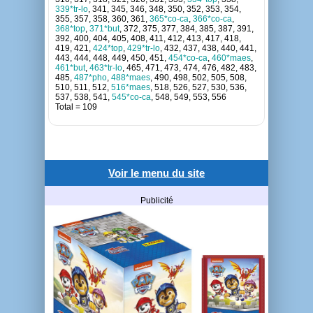
339*tr-lo
, 341, 345, 346, 348, 350, 352, 353, 354,
355, 357, 358, 360, 361,
365*co-ca
,
366*co-ca
,
368*top
,
371*but
, 372, 375, 377, 384, 385, 387, 391,
392, 400, 404, 405, 408, 411, 412, 413, 417, 418,
419, 421,
424*top
,
429*tr-lo
, 432, 437, 438, 440, 441,
443, 444, 448, 449, 450, 451,
454*co-ca
,
460*maes
,
461*but
,
463*tr-lo
, 465, 471, 473, 474, 476, 482, 483,
485,
487*pho
,
488*maes
, 490, 498, 502, 505, 508,
510, 511, 512,
516*maes
, 518, 526, 527, 530, 536,
537, 538, 541,
545*co-ca
, 548, 549, 553, 556
Total = 109
Voir le menu du site
Publicité