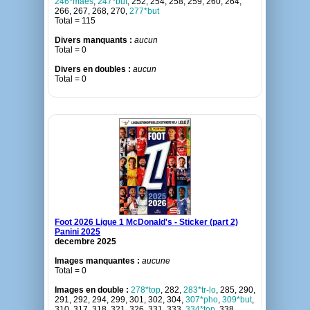
246*maes
,
247*but
, 252, 254, 258, 259, 260, 264,
266, 267, 268, 270,
277*but
Total = 115
Divers manquants :
aucun
Total = 0
Divers en doubles :
aucun
Total = 0
Foot 2026 Ligue 1 McDonald's - Sticker (part 2)
Panini 2025
decembre 2025
Images manquantes :
aucune
Total = 0
Images en double :
278*top
, 282,
283*tr-lo
, 285, 290,
291, 292, 294, 299, 301, 302, 304,
307*pho
,
309*but
,
310, 317, 318, 321, 326, 331, 333,
334*top
, 338,