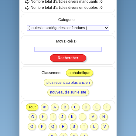
Nombre total d'articles divers manquants :
0
Nombre total d'articles divers en doubles :
0
Catégorie :
Mot(s) clé(s) :
Classement :
alphabétique
plus récent au plus ancien
nouveautés sur le site
Tout
#
A
B
C
D
E
F
G
H
I
J
K
L
M
N
O
P
Q
R
S
T
U
V