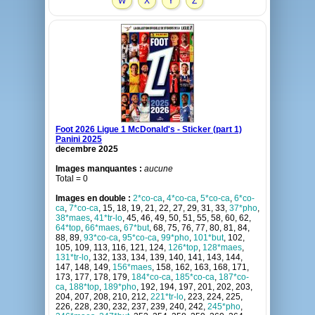
W
X
Y
Z
Foot 2026 Ligue 1 McDonald's - Sticker (part 1)
Panini 2025
decembre 2025
Images manquantes :
aucune
Total = 0
Images en double :
2*co-ca
,
4*co-ca
,
5*co-ca
,
6*co-
ca
,
7*co-ca
, 15, 18, 19, 21, 22, 27, 29, 31, 33,
37*pho
,
38*maes
,
41*tr-lo
, 45, 46, 49, 50, 51, 55, 58, 60, 62,
64*top
,
66*maes
,
67*but
, 68, 75, 76, 77, 80, 81, 84,
88, 89,
93*co-ca
,
95*co-ca
,
99*pho
,
101*but
, 102,
105, 109, 113, 116, 121, 124,
126*top
,
128*maes
,
131*tr-lo
, 132, 133, 134, 139, 140, 141, 143, 144,
147, 148, 149,
156*maes
, 158, 162, 163, 168, 171,
173, 177, 178, 179,
184*co-ca
,
185*co-ca
,
187*co-
ca
,
188*top
,
189*pho
, 192, 194, 197, 201, 202, 203,
204, 207, 208, 210, 212,
221*tr-lo
, 223, 224, 225,
226, 228, 230, 232, 237, 239, 240, 242,
245*pho
,