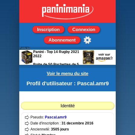
Inscription
Connexion
Abonnement
Publicité
Panini - Top 14 Rugby 2021
2022
Boite de 50 Pochettes de 5
stickers
Voir le menu du site
Profil d'utilisateur : Pascal.amr9
Identité
Pseudo:
Pascal.amr9
Date d'inscription :
31 decembre 2016
Ancienneté:
3505 jours