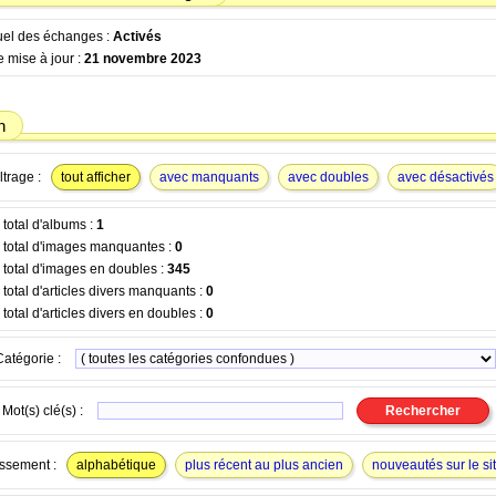
tuel des échanges :
Activés
 mise à jour :
21 novembre 2023
n
ltrage :
tout afficher
avec manquants
avec doubles
avec désactivés
total d'albums :
1
total d'images manquantes :
0
total d'images en doubles :
345
otal d'articles divers manquants :
0
otal d'articles divers en doubles :
0
Catégorie :
Mot(s) clé(s) :
ssement :
alphabétique
plus récent au plus ancien
nouveautés sur le si