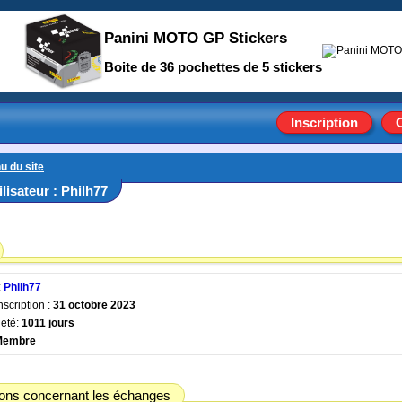
Panini MOTO GP Stickers
Boite de 36 pochettes de 5 stickers
Inscription
u du site
ilisateur : Philh77
:
Philh77
nscription :
31 octobre 2023
eté:
1011 jours
Membre
ions concernant les échanges