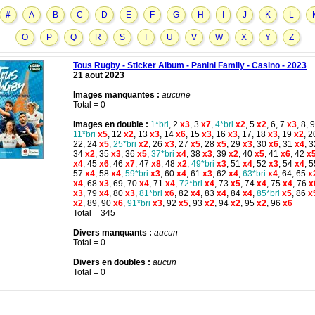
#
A
B
C
D
E
F
G
H
I
J
K
L
O
P
Q
R
S
T
U
V
W
X
Y
Z
Tous Rugby - Sticker Album - Panini Family - Casino - 2023
21 aout 2023
Images manquantes :
aucune
Total = 0
Images en double :
1*bri
, 2
x3
, 3
x7
,
4*bri
x2
, 5
x2
, 6, 7
x3
, 8, 9
11*bri
x5
, 12
x2
, 13
x3
, 14
x6
, 15
x3
, 16
x3
, 17, 18
x3
, 19
x2
, 2
22, 24
x5
,
25*bri
x2
, 26
x3
, 27
x5
, 28
x5
, 29
x3
, 30
x6
, 31
x4
, 3
34
x2
, 35
x3
, 36
x5
,
37*bri
x4
, 38
x3
, 39
x2
, 40
x5
, 41
x6
, 42
x
x4
, 45
x6
, 46
x7
, 47
x8
, 48
x2
,
49*bri
x3
, 51
x4
, 52
x3
, 54
x4
, 5
57
x4
, 58
x4
,
59*bri
x3
, 60
x4
, 61
x3
, 62
x4
,
63*bri
x4
, 64, 65
x
x4
, 68
x3
, 69, 70
x4
, 71
x4
,
72*bri
x4
, 73
x5
, 74
x4
, 75
x4
, 76
x
x3
, 79
x4
, 80
x3
,
81*bri
x6
, 82
x4
, 83
x4
, 84
x4
,
85*bri
x5
, 86
x
x2
, 89, 90
x6
,
91*bri
x3
, 92
x5
, 93
x2
, 94
x2
, 95
x2
, 96
x6
Total = 345
Divers manquants :
aucun
Total = 0
Divers en doubles :
aucun
Total = 0