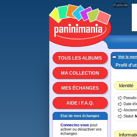
Publicité
Voir le men
TOUS LES ALBUMS
Profil d'ut
MA COLLECTION
Identité
MES ÉCHANGES
Pseudo
AIDE / F.A.Q.
Date d'i
Ancienn
Etat de mes échanges
Statut:
Connectez-vous
pour
activer ou désactiver vos
échanges
Informat