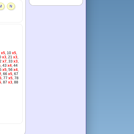
M
N
x5
, 10
x5
,
0
x3
, 21
x3
,
2
x7
, 33
x3
,
5
, 43
x4
, 44
5
x5
, 56
x4
,
2
, 66
x5
, 67
6
, 77
x5
, 78
5
, 87
x3
, 88