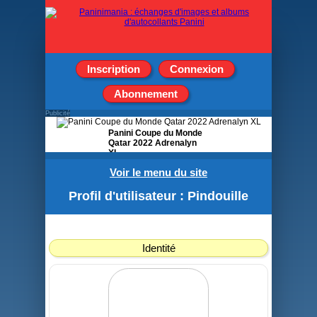
Inscription
Connexion
Abonnement
Publicité
Panini Coupe du Monde
Qatar 2022 Adrenalyn
XL
Voir le menu du site
Boîte de 24 Pochettes de
8 cartes
Profil d'utilisateur : Pindouille
Identité