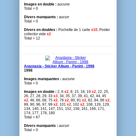
Images en double :
aucune
Total = 0
Divers manquants :
aucun
Total = 0
Divers en doubles :
Pochette de 1 carte
x10
, Poster
collector vide
x2
Total = 12
Anastasia - Sticker Album - Panini - 1998
1998
Images manquantes :
aucune
Total = 0
Images en double :
2, 6
x2
, 8, 15, 18, 19
x2
, 22, 25,
26, 27, 28, 29, 33
x3
, 34, 35, 37, 39, 41, 42, 44, 45
x2
, 46, 66, 68, 75
x2
, 78
x2
, 80, 81
x2
, 82, 84, 86
x2
,
89, 90, 96, 97, 99
x2
, 101
x2
, 102
x2
, 108, 126, 129,
134, 140, 141, 147, 151, 152, 156, 161, 166, 171,
174, 177, 178, 180
Total = 67
Divers manquants :
aucun
Total = 0