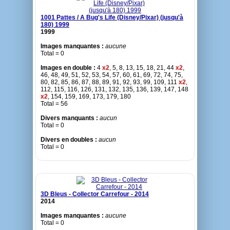
1001 Pattes / A Bug's Life (Disney/Pixar) (jusqu'à
180) 1999
1999
Images manquantes :
aucune
Total = 0
Images en double :
4
x2
, 5, 8, 13, 15, 18, 21, 44
x2
,
46, 48, 49, 51, 52, 53, 54, 57, 60, 61, 69, 72, 74, 75,
80, 82, 85, 86, 87, 88, 89, 91, 92, 93, 99, 109, 111
x2
,
112, 115, 116, 126, 131, 132, 135, 136, 139, 147, 148
x2
, 154, 159, 169, 173, 179, 180
Total = 56
Divers manquants :
aucun
Total = 0
Divers en doubles :
aucun
Total = 0
3D Bleus - Collector Carrefour - 2014
2014
Images manquantes :
aucune
Total = 0