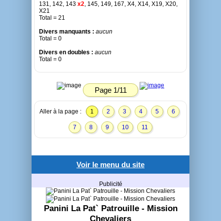
131, 142, 143
x2
, 145, 149, 167, X4, X14, X19, X20,
X21
Total = 21
Divers manquants :
aucun
Total = 0
Divers en doubles :
aucun
Total = 0
Page 1/11
Aller à la page :
1
2
3
4
5
6
7
8
9
10
11
Voir le menu du site
Publicité
Panini La Pat` Patrouille - Mission
Chevaliers