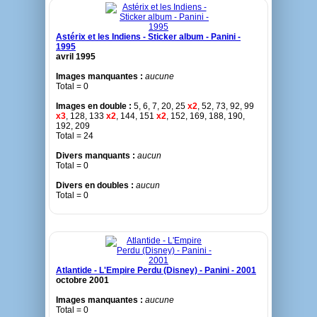
Astérix et les Indiens - Sticker album - Panini -
1995
avril 1995
Images manquantes :
aucune
Total = 0
Images en double :
5, 6, 7, 20, 25
x2
, 52, 73, 92, 99
x3
, 128, 133
x2
, 144, 151
x2
, 152, 169, 188, 190,
192, 209
Total = 24
Divers manquants :
aucun
Total = 0
Divers en doubles :
aucun
Total = 0
Atlantide - L'Empire Perdu (Disney) - Panini - 2001
octobre 2001
Images manquantes :
aucune
Total = 0