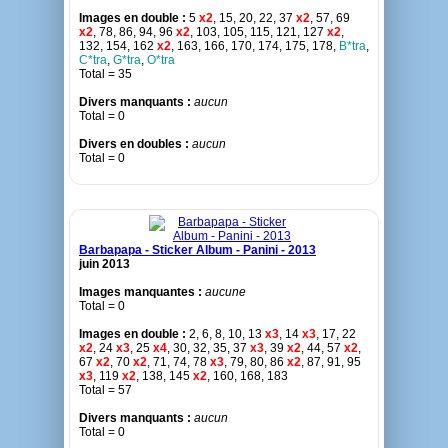
Images en double :
5
x2
, 15, 20, 22, 37
x2
, 57, 69
x2
, 78, 86, 94, 96
x2
, 103, 105, 115, 121, 127
x2
,
132, 154, 162
x2
, 163, 166, 170, 174, 175, 178,
B*tra
,
C*tra
,
G*tra
,
O*tra
Total = 35
Divers manquants :
aucun
Total = 0
Divers en doubles :
aucun
Total = 0
Barbapapa - Sticker Album - Panini - 2013
juin 2013
Images manquantes :
aucune
Total = 0
Images en double :
2, 6, 8, 10, 13
x3
, 14
x3
, 17, 22
x2
, 24
x3
, 25
x4
, 30, 32, 35, 37
x3
, 39
x2
, 44, 57
x2
,
67
x2
, 70
x2
, 71, 74, 78
x3
, 79, 80, 86
x2
, 87, 91, 95
x3
, 119
x2
, 138, 145
x2
, 160, 168, 183
Total = 57
Divers manquants :
aucun
Total = 0