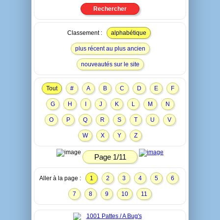
Classement :
alphabétique
plus récent au plus ancien
nouveautés sur le site
Tout
#
A
B
C
D
E
F
G
H
I
J
K
L
M
N
O
P
Q
R
S
T
U
V
W
X
Y
Z
Page 1/11
Aller à la page :
1
2
3
4
5
6
7
8
9
10
11