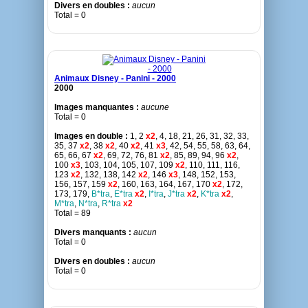
Divers en doubles :
aucun
Total = 0
Animaux Disney - Panini - 2000
2000
Images manquantes :
aucune
Total = 0
Images en double :
1, 2
x2
, 4, 18, 21, 26, 31, 32, 33,
35, 37
x2
, 38
x2
, 40
x2
, 41
x3
, 42, 54, 55, 58, 63, 64,
65, 66, 67
x2
, 69, 72, 76, 81
x2
, 85, 89, 94, 96
x2
,
100
x3
, 103, 104, 105, 107, 109
x2
, 110, 111, 116,
123
x2
, 132, 138, 142
x2
, 146
x3
, 148, 152, 153,
156, 157, 159
x2
, 160, 163, 164, 167, 170
x2
, 172,
173, 179,
B*tra
,
E*tra
x2
,
I*tra
,
J*tra
x2
,
K*tra
x2
,
M*tra
,
N*tra
,
R*tra
x2
Total = 89
Divers manquants :
aucun
Total = 0
Divers en doubles :
aucun
Total = 0