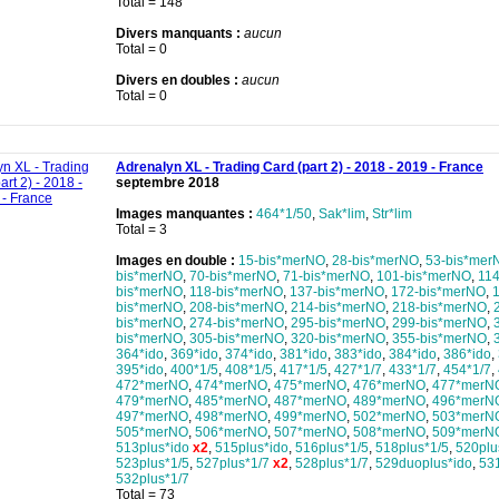
Total = 148
Divers manquants :
aucun
Total = 0
Divers en doubles :
aucun
Total = 0
Adrenalyn XL - Trading Card (part 2) - 2018 - 2019 - France
septembre 2018
Images manquantes :
464*1/50
,
Sak*lim
,
Str*lim
Total = 3
Images en double :
15-bis*merNO
,
28-bis*merNO
,
53-bis*mer
bis*merNO
,
70-bis*merNO
,
71-bis*merNO
,
101-bis*merNO
,
114
bis*merNO
,
118-bis*merNO
,
137-bis*merNO
,
172-bis*merNO
,
bis*merNO
,
208-bis*merNO
,
214-bis*merNO
,
218-bis*merNO
,
bis*merNO
,
274-bis*merNO
,
295-bis*merNO
,
299-bis*merNO
,
bis*merNO
,
305-bis*merNO
,
320-bis*merNO
,
355-bis*merNO
,
364*ido
,
369*ido
,
374*ido
,
381*ido
,
383*ido
,
384*ido
,
386*ido
,
395*ido
,
400*1/5
,
408*1/5
,
417*1/5
,
427*1/7
,
433*1/7
,
454*1/7
,
472*merNO
,
474*merNO
,
475*merNO
,
476*merNO
,
477*merN
479*merNO
,
485*merNO
,
487*merNO
,
489*merNO
,
496*merN
497*merNO
,
498*merNO
,
499*merNO
,
502*merNO
,
503*merN
505*merNO
,
506*merNO
,
507*merNO
,
508*merNO
,
509*merN
513plus*ido
x2
,
515plus*ido
,
516plus*1/5
,
518plus*1/5
,
520plu
523plus*1/5
,
527plus*1/7
x2
,
528plus*1/7
,
529duoplus*ido
,
531
532plus*1/7
Total = 73