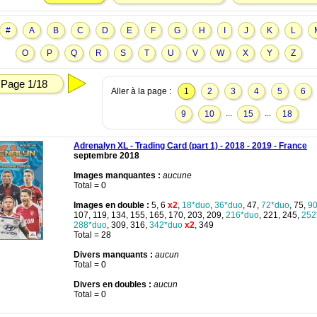
#
A
B
C
D
E
F
G
H
I
J
K
L
O
P
Q
R
S
T
U
V
W
X
Y
Z
Page 1/18
Aller à la page :
1
2
3
4
5
6
...
...
9
10
15
18
Adrenalyn XL - Trading Card (part 1) - 2018 - 2019 - France
septembre 2018
Images manquantes :
aucune
Total = 0
Images en double :
5, 6
x2
,
18*duo
,
36*duo
, 47,
72*duo
, 75,
9
107, 119, 134, 155, 165, 170, 203, 209,
216*duo
, 221, 245,
252
288*duo
, 309, 316,
342*duo
x2
, 349
Total = 28
Divers manquants :
aucun
Total = 0
Divers en doubles :
aucun
Total = 0