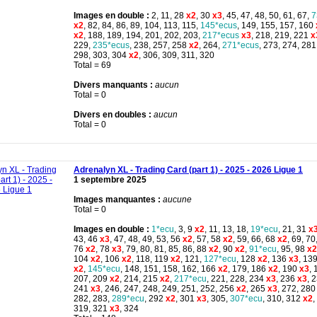
Images en double :
2, 11, 28
x2
, 30
x3
, 45, 47, 48, 50, 61, 67,
7
x2
, 82, 84, 86, 89, 104, 113, 115,
145*ecus
, 149, 155, 157, 160
x2
, 188, 189, 194, 201, 202, 203,
217*ecus
x3
, 218, 219, 221
x
229,
235*ecus
, 238, 257, 258
x2
, 264,
271*ecus
, 273, 274, 281
298, 303, 304
x2
, 306, 309, 311, 320
Total = 69
Divers manquants :
aucun
Total = 0
Divers en doubles :
aucun
Total = 0
Adrenalyn XL - Trading Card (part 1) - 2025 - 2026 Ligue 1
1 septembre 2025
Images manquantes :
aucune
Total = 0
Images en double :
1*ecu
, 3, 9
x2
, 11, 13, 18,
19*ecu
, 21, 31
x
43, 46
x3
, 47, 48, 49, 53, 56
x2
, 57, 58
x2
, 59, 66, 68
x2
, 69, 70
76
x2
, 78
x3
, 79, 80, 81, 85, 86, 88
x2
, 90
x2
,
91*ecu
, 95, 98
x2
104
x2
, 106
x2
, 118, 119
x2
, 121,
127*ecu
, 128
x2
, 136
x3
, 13
x2
,
145*ecu
, 148, 151, 158, 162, 166
x2
, 179, 186
x2
, 190
x3
, 
207, 209
x2
, 214, 215
x2
,
217*ecu
, 221, 228, 234
x3
, 236
x3
, 
241
x3
, 246, 247, 248, 249, 251, 252, 256
x2
, 265
x3
, 272, 280
282, 283,
289*ecu
, 292
x2
, 301
x3
, 305,
307*ecu
, 310, 312
x2
,
319, 321
x3
, 324