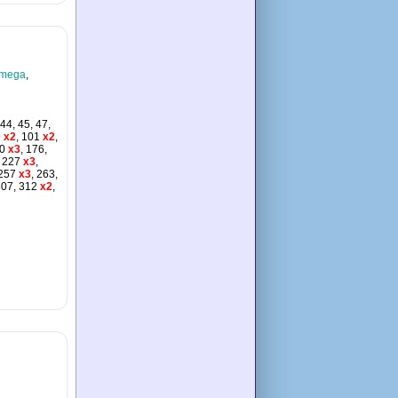
*mega
,
 44, 45, 47,
9
x2
, 101
x2
,
70
x3
, 176,
, 227
x3
,
 257
x3
, 263,
307, 312
x2
,