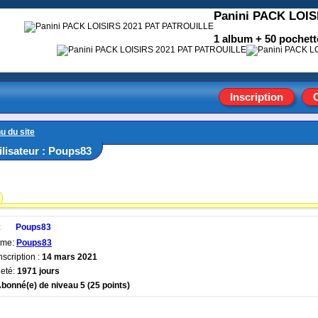
Panini PACK LOI
1 album + 50 pochett
Inscription
u du site
tilisateur : Poups83
:
Poups83
yme:
Poups83
nscription :
14 mars 2021
eté:
1971 jours
bonné(e)
de niveau 5 (25 points)