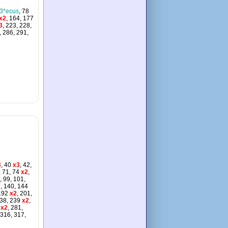
3*ecus
, 78
x2
, 164, 177
3
, 223, 228,
, 286, 291,
3
, 40
x3
, 42,
, 71, 74
x2
,
, 99, 101,
9, 140, 144
192
x2
, 201,
238, 239
x2
,
x2
, 281,
 316, 317,