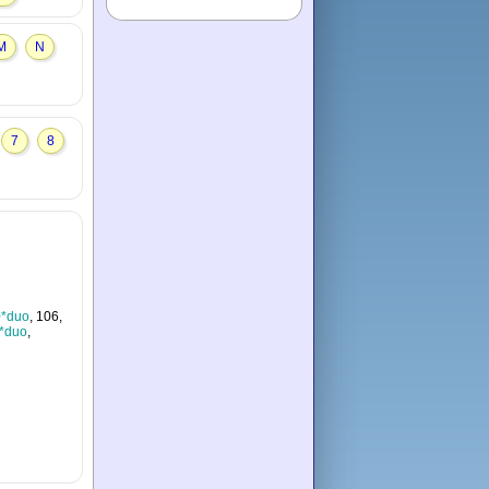
M
N
7
8
0*duo
, 106,
*duo
,