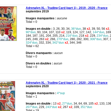
Adrenalyn XL - Trading Card (part 1) - 2019 - 2020 - France
septembre 2019
Images manquantes :
aucune
Total = 0
Images en double :
3, 26, 30, 34,
36*duo
, 38
x2
, 39, 50, 56
x2
,
90*duo
, 93, 104, 107, 110
x2
, 119, 124, 127, 142,
144*duo
, 169
184, 187, 191, 204, 205, 214,
216*duo
, 218
x2
, 229,
234*duo
, 
245, 249, 263
x2
, 266,
270*duo
, 280, 282, 300,
306*duo
, 307, 
324*duo
, 332, 334,
342*duo
x2
, 344, 346
Total = 62
Divers manquants :
aucun
Total = 0
Divers en doubles :
aucun
Total = 0
Adrenalyn XL - Trading Card (part 1) - 2020 - 2021 - France
septembre 2020
Images manquantes :
4*sup
Total = 1
Images en double :
13
x2
,
27*duo
, 34, 64, 69, 105
x2
, 133, 13
207*duo
, 229,
243*duo
x2
, 267
x2
, 339,
351*duo
Total = 19