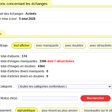
ions concernant les échanges
tuel des échanges :
Activés
 mise à jour :
5 aout 2026
n
ltrage :
tout afficher
avec manquants
avec doubles
avec désactivés
total d'albums :
174
total d'images manquantes :
3306
dont 7 désactivées
total d'images en doubles :
4364
otal d'articles divers manquants :
0
otal d'articles divers en doubles :
0
Catégorie :
Mot(s) clé(s) :
ssement :
alphabétique
plus récent au plus ancien
nouveautés sur le si