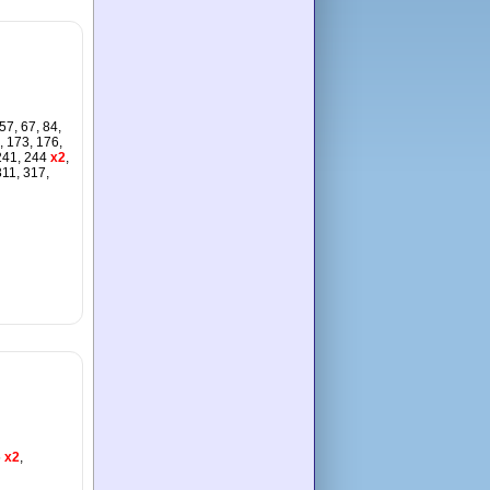
 57, 67, 84,
, 173, 176,
241, 244
x2
,
311, 317,
6
x2
,