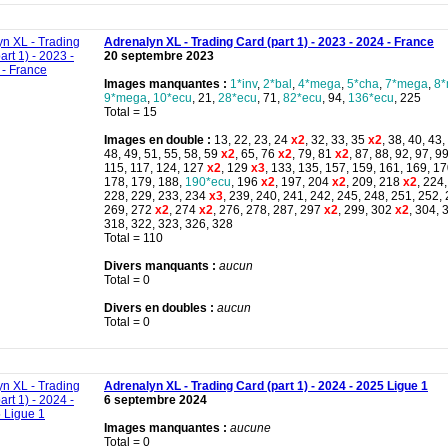
Adrenalyn XL - Trading Card (part 1) - 2023 - 2024 - France
20 septembre 2023
Images manquantes :
1*inv
,
2*bal
,
4*mega
,
5*cha
,
7*mega
,
8
9*mega
,
10*ecu
, 21,
28*ecu
, 71,
82*ecu
, 94,
136*ecu
, 225
Total = 15
Images en double :
13, 22, 23, 24
x2
, 32, 33, 35
x2
, 38, 40, 43,
48, 49, 51, 55, 58, 59
x2
, 65, 76
x2
, 79, 81
x2
, 87, 88, 92, 97, 9
115, 117, 124, 127
x2
, 129
x3
, 133, 135, 157, 159, 161, 169, 1
178, 179, 188,
190*ecu
, 196
x2
, 197, 204
x2
, 209, 218
x2
, 224
228, 229, 233, 234
x3
, 239, 240, 241, 242, 245, 248, 251, 252,
269, 272
x2
, 274
x2
, 276, 278, 287, 297
x2
, 299, 302
x2
, 304, 
318, 322, 323, 326, 328
Total = 110
Divers manquants :
aucun
Total = 0
Divers en doubles :
aucun
Total = 0
Adrenalyn XL - Trading Card (part 1) - 2024 - 2025 Ligue 1
6 septembre 2024
Images manquantes :
aucune
Total = 0