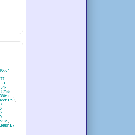
NO
,
64-
-
177-
268-
304-
362*ido
,
389*ido
,
469*1/50
,
O
,
O
,
O
,
O
,
s*1/5
,
plus*1/7
,