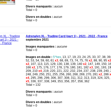
Divers manquants :
aucun
Total = 0
Divers en doubles :
aucun
Total = 0
Adrenalyn XL - Trading Card (part 1) - 2021 - 2022 - France
septembre 2021
Images manquantes :
aucune
Total = 0
Images en double :
5*hex
, 13, 17, 19, 23, 24, 25, 33, 37, 38, 39
52, 53, 54, 59, 60, 61
x3
, 68, 69, 73, 74, 75, 76
x2
, 88, 90, 95
x
x2
, 107, 113, 115, 129, 130, 138, 139, 140
x2
, 147, 149, 150, 1
166
x2
, 175, 176, 177, 178, 179, 180, 181, 182
x3
, 191, 193, 1
209, 210
x4
, 219, 220, 221, 222, 232, 234, 237, 238, 239, 240, 
248, 249, 250, 251, 255, 256, 260, 268, 269, 270, 281
x2
, 286
x
x4
, 295, 296, 299, 306, 307, 308, 311, 312, 313, 319, 324, 325,
x5
, 336, 337, 338, 349, 353, 356, 357, 358, 362
Total = 132
Divers manquants :
aucun
Total = 0
Divers en doubles :
aucun
Total = 0