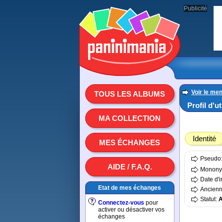
Publicité
Voir le men
TOUS LES ALBUMS
Profil d'u
MA COLLECTION
Identité
MES ÉCHANGES
Pseudo
AIDE / F.A.Q.
Monon
Date d'i
Etat de mes échanges
Ancienn
Statut:
A
Connectez-vous
pour
activer ou désactiver vos
échanges