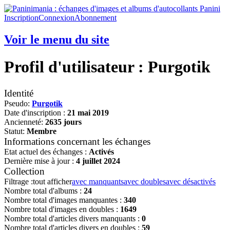
Inscription
Connexion
Abonnement
Voir le menu du site
Profil d'utilisateur : Purgotik
Identité
Pseudo:
Purgotik
Date d'inscription :
21 mai 2019
Ancienneté:
2635 jours
Statut:
Membre
Informations concernant les échanges
Etat actuel des échanges :
Activés
Dernière mise à jour :
4 juillet 2024
Collection
Filtrage :
tout afficher
avec manquants
avec doubles
avec désactivés
Nombre total d'albums :
24
Nombre total d'images manquantes :
340
Nombre total d'images en doubles :
1649
Nombre total d'articles divers manquants :
0
Nombre total d'articles divers en doubles :
59