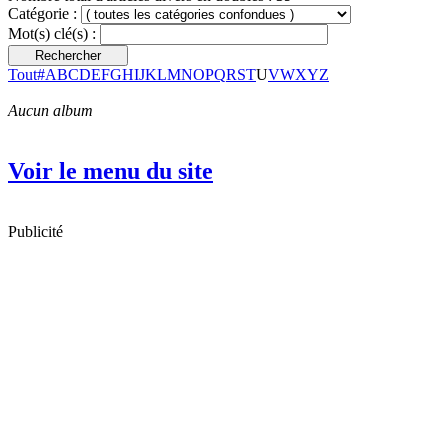
Catégorie :
Mot(s) clé(s) :
Tout
#
A
B
C
D
E
F
G
H
I
J
K
L
M
N
O
P
Q
R
S
T
U
V
W
X
Y
Z
Aucun album
Voir le menu du site
Publicité