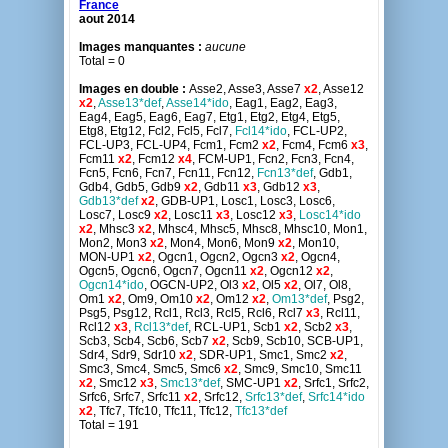
France
aout 2014
Images manquantes :
aucune
Total = 0
Images en double :
Asse2, Asse3, Asse7
x2
, Asse12
x2
,
Asse13*def
,
Asse14*ido
, Eag1, Eag2, Eag3,
Eag4, Eag5, Eag6, Eag7, Etg1, Etg2, Etg4, Etg5,
Etg8, Etg12, Fcl2, Fcl5, Fcl7,
Fcl14*ido
, FCL-UP2,
FCL-UP3, FCL-UP4, Fcm1, Fcm2
x2
, Fcm4, Fcm6
x3
,
Fcm11
x2
, Fcm12
x4
, FCM-UP1, Fcn2, Fcn3, Fcn4,
Fcn5, Fcn6, Fcn7, Fcn11, Fcn12,
Fcn13*def
, Gdb1,
Gdb4, Gdb5, Gdb9
x2
, Gdb11
x3
, Gdb12
x3
,
Gdb13*def
x2
, GDB-UP1, Losc1, Losc3, Losc6,
Losc7, Losc9
x2
, Losc11
x3
, Losc12
x3
,
Losc14*ido
x2
, Mhsc3
x2
, Mhsc4, Mhsc5, Mhsc8, Mhsc10, Mon1,
Mon2, Mon3
x2
, Mon4, Mon6, Mon9
x2
, Mon10,
MON-UP1
x2
, Ogcn1, Ogcn2, Ogcn3
x2
, Ogcn4,
Ogcn5, Ogcn6, Ogcn7, Ogcn11
x2
, Ogcn12
x2
,
Ogcn14*ido
, OGCN-UP2, Ol3
x2
, Ol5
x2
, Ol7, Ol8,
Om1
x2
, Om9, Om10
x2
, Om12
x2
,
Om13*def
, Psg2,
Psg5, Psg12, Rcl1, Rcl3, Rcl5, Rcl6, Rcl7
x3
, Rcl11,
Rcl12
x3
,
Rcl13*def
, RCL-UP1, Scb1
x2
, Scb2
x3
,
Scb3, Scb4, Scb6, Scb7
x2
, Scb9, Scb10, SCB-UP1,
Sdr4, Sdr9, Sdr10
x2
, SDR-UP1, Smc1, Smc2
x2
,
Smc3, Smc4, Smc5, Smc6
x2
, Smc9, Smc10, Smc11
x2
, Smc12
x3
,
Smc13*def
, SMC-UP1
x2
, Srfc1, Srfc2,
Srfc6, Srfc7, Srfc11
x2
, Srfc12,
Srfc13*def
,
Srfc14*ido
x2
, Tfc7, Tfc10, Tfc11, Tfc12,
Tfc13*def
Total = 191