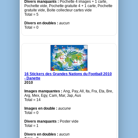
Divers manquants :
Pochette 4 images + 1 carte,
Pochette vide, Pochette gratuite 4 + 1 carte, Pochette
gratuite vide, Boite collecteur cartes vide
Total = 5
Divers en doubles :
aucun
Total = 0
16 Stickers des Grandes Nations du Football 2010
- Danette
2010
Images manquantes :
Ang, Pay, All, Ita, Fra, Eta, Bre,
Arg, Mex, Egy, Cam, Mar, Jap, Aus
Total = 14
Images en double :
aucune
Total = 0
Divers manquants :
Poster vide
Total = 1
Divers en doubles :
aucun