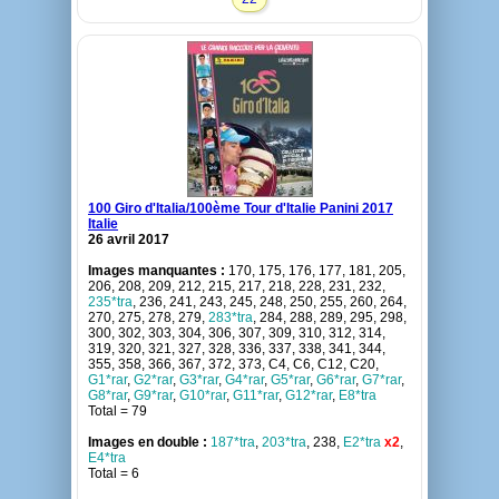
100 Giro d'Italia/100ème Tour d'Italie Panini 2017
Italie
26 avril 2017
Images manquantes :
170, 175, 176, 177, 181, 205,
206, 208, 209, 212, 215, 217, 218, 228, 231, 232,
235*tra
, 236, 241, 243, 245, 248, 250, 255, 260, 264,
270, 275, 278, 279,
283*tra
, 284, 288, 289, 295, 298,
300, 302, 303, 304, 306, 307, 309, 310, 312, 314,
319, 320, 321, 327, 328, 336, 337, 338, 341, 344,
355, 358, 366, 367, 372, 373, C4, C6, C12, C20,
G1*rar
,
G2*rar
,
G3*rar
,
G4*rar
,
G5*rar
,
G6*rar
,
G7*rar
,
G8*rar
,
G9*rar
,
G10*rar
,
G11*rar
,
G12*rar
,
E8*tra
Total = 79
Images en double :
187*tra
,
203*tra
, 238,
E2*tra
x2
,
E4*tra
Total = 6