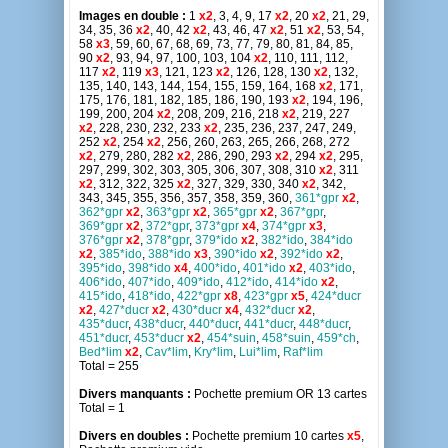
Images en double :
1
x2
, 3, 4, 9, 17
x2
, 20
x2
, 21, 29,
34, 35, 36
x2
, 40, 42
x2
, 43, 46, 47
x2
, 51
x2
, 53, 54,
58
x3
, 59, 60, 67, 68, 69, 73, 77, 79, 80, 81, 84, 85,
90
x2
, 93, 94, 97, 100, 103, 104
x2
, 110, 111, 112,
117
x2
, 119
x3
, 121, 123
x2
, 126, 128, 130
x2
, 132,
135, 140, 143, 144, 154, 155, 159, 164, 168
x2
, 171,
175, 176, 181, 182, 185, 186, 190, 193
x2
, 194, 196,
199, 200, 204
x2
, 208, 209, 216, 218
x2
, 219, 227
x2
, 228, 230, 232, 233
x2
, 235, 236, 237, 247, 249,
252
x2
, 254
x2
, 256, 260, 263, 265, 266, 268, 272
x2
, 279, 280, 282
x2
, 286, 290, 293
x2
, 294
x2
, 295,
297, 299, 302, 303, 305, 306, 307, 308, 310
x2
, 311
x2
, 312, 322, 325
x2
, 327, 329, 330, 340
x2
, 342,
343, 345, 355, 356, 357, 358, 359, 360,
361*gpr
x2
,
362*gpr
x2
,
363*gpr
x2
,
365*gpr
x2
,
367*gpr
,
369*gpr
x2
,
372*gpr
,
373*gpr
x4
,
374*gpr
x3
,
376*gpr
x2
,
378*gpr
,
379*ido
x2
,
382*ido
,
384*ido
x2
,
385*ido
,
388*ido
x3
,
390*ido
x2
,
392*ido
x2
,
395*ido
,
398*ido
x4
,
400*ido
,
401*ido
x2
,
403*ido
,
406*ido
,
407*ido
,
409*ido
,
412*ido
,
414*ido
x2
,
415*ido
,
418*ido
,
422*gpr
x8
,
423*gpr
x5
,
424*ducr
x2
,
427*ducr
x2
,
430*ducr
x4
,
432*ducr
x2
,
435*ducr
,
438*ducr
,
440*ducr
,
441*ducr
,
448*ducr
,
451*ducr
,
453*ducr
x2
,
454*suin
,
458*suin
,
459*ch
,
Bed*lim
x2
,
Cav*lim
,
Kry*lim
,
Lui*lim
,
Raf*lim
Total = 255
Divers manquants :
Pochette premium OR 13 cartes
Total = 1
Divers en doubles :
Pochette premium 10 cartes
x5
,