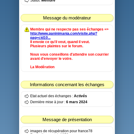
Statut:
Membre
Message du modérateur
Membre qui ne respecte pas ses échanges =>
http://www.paninimania.com/visite.php?
pag=cid10...
Il envoie ce qu'il veut, quand il veut.
Plusieurs plaintes sur le forum.
Nous vous conseillons d'attendre son courrier
avant d'envoyer le votre.
La Modération
Informations concernant les échanges
Etat actuel des échanges :
Activés
Dernière mise à jour :
6 mars 2024
Message de présentation
images de récupération pour france78