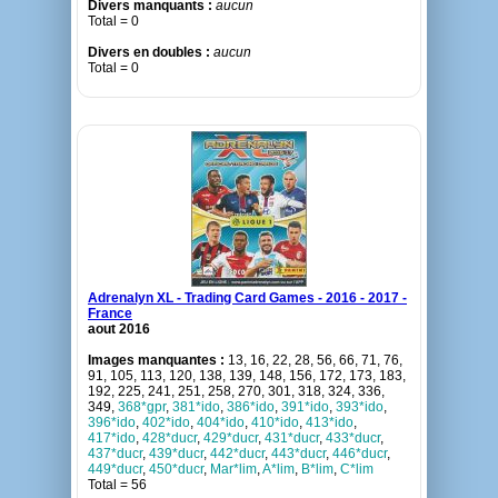
Divers manquants :
aucun
Total = 0
Divers en doubles :
aucun
Total = 0
Adrenalyn XL - Trading Card Games - 2016 - 2017 -
France
aout 2016
Images manquantes :
13, 16, 22, 28, 56, 66, 71, 76,
91, 105, 113, 120, 138, 139, 148, 156, 172, 173, 183,
192, 225, 241, 251, 258, 270, 301, 318, 324, 336,
349,
368*gpr
,
381*ido
,
386*ido
,
391*ido
,
393*ido
,
396*ido
,
402*ido
,
404*ido
,
410*ido
,
413*ido
,
417*ido
,
428*ducr
,
429*ducr
,
431*ducr
,
433*ducr
,
437*ducr
,
439*ducr
,
442*ducr
,
443*ducr
,
446*ducr
,
449*ducr
,
450*ducr
,
Mar*lim
,
A*lim
,
B*lim
,
C*lim
Total = 56