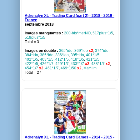
Adrenalyn XL - Trading Card (part 2) - 2018 - 2019 -
France
septembre 2018
Images manquantes :
200-bis*merNO
,
517plus*1/5
,
519plus*1/5
Total = 3
Images en double :
365*ido
,
369*ido
x2
,
374*ido
,
384*ido
,
385*ido
,
386*ido
,
395*ido
,
401*1/5
,
402*1/5
,
403*1/5
,
412*1/5
,
418*1/5
,
421*1/5
,
422*1/5
,
426*1/7
,
429*1/7
,
433*1/7
x2
,
438*1/7
x2
,
454*1/7
x2
,
461*1/7
,
469*1/50
x2
,
Mar*lim
Total = 27
Adrenalyn XL - Trading Card Games - 2014 - 2015 -