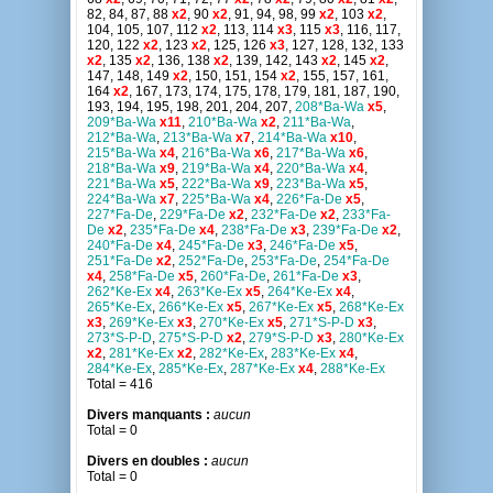
82, 84, 87, 88
x2
, 90
x2
, 91, 94, 98, 99
x2
, 103
x2
,
104, 105, 107, 112
x2
, 113, 114
x3
, 115
x3
, 116, 117,
120, 122
x2
, 123
x2
, 125, 126
x3
, 127, 128, 132, 133
x2
, 135
x2
, 136, 138
x2
, 139, 142, 143
x2
, 145
x2
,
147, 148, 149
x2
, 150, 151, 154
x2
, 155, 157, 161,
164
x2
, 167, 173, 174, 175, 178, 179, 181, 187, 190,
193, 194, 195, 198, 201, 204, 207,
208*Ba-Wa
x5
,
209*Ba-Wa
x11
,
210*Ba-Wa
x2
,
211*Ba-Wa
,
212*Ba-Wa
,
213*Ba-Wa
x7
,
214*Ba-Wa
x10
,
215*Ba-Wa
x4
,
216*Ba-Wa
x6
,
217*Ba-Wa
x6
,
218*Ba-Wa
x9
,
219*Ba-Wa
x4
,
220*Ba-Wa
x4
,
221*Ba-Wa
x5
,
222*Ba-Wa
x9
,
223*Ba-Wa
x5
,
224*Ba-Wa
x7
,
225*Ba-Wa
x4
,
226*Fa-De
x5
,
227*Fa-De
,
229*Fa-De
x2
,
232*Fa-De
x2
,
233*Fa-
De
x2
,
235*Fa-De
x4
,
238*Fa-De
x3
,
239*Fa-De
x2
,
240*Fa-De
x4
,
245*Fa-De
x3
,
246*Fa-De
x5
,
251*Fa-De
x2
,
252*Fa-De
,
253*Fa-De
,
254*Fa-De
x4
,
258*Fa-De
x5
,
260*Fa-De
,
261*Fa-De
x3
,
262*Ke-Ex
x4
,
263*Ke-Ex
x5
,
264*Ke-Ex
x4
,
265*Ke-Ex
,
266*Ke-Ex
x5
,
267*Ke-Ex
x5
,
268*Ke-Ex
x3
,
269*Ke-Ex
x3
,
270*Ke-Ex
x5
,
271*S-P-D
x3
,
273*S-P-D
,
275*S-P-D
x2
,
279*S-P-D
x3
,
280*Ke-Ex
x2
,
281*Ke-Ex
x2
,
282*Ke-Ex
,
283*Ke-Ex
x4
,
284*Ke-Ex
,
285*Ke-Ex
,
287*Ke-Ex
x4
,
288*Ke-Ex
Total = 416
Divers manquants :
aucun
Total = 0
Divers en doubles :
aucun
Total = 0