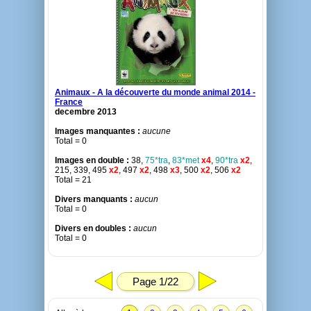
Animaux - A la découverte du monde animal 2014 -
France
decembre 2013
Images manquantes :
aucune
Total = 0
Images en double :
38,
75*tra
,
83*met
x4
,
90*tra
x2
,
215, 339, 495
x2
, 497
x2
, 498
x3
, 500
x2
, 506
x2
Total = 21
Divers manquants :
aucun
Total = 0
Divers en doubles :
aucun
Total = 0
Page 1/22