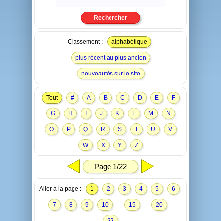
Classement :
alphabétique
plus récent au plus ancien
nouveautés sur le site
Tout
#
A
B
C
D
E
F
G
H
I
J
K
L
M
N
O
P
Q
R
S
T
U
V
W
X
Y
Z
Page 1/22
Aller à la page :
1
2
3
4
5
6
...
...
...
7
8
9
10
15
20
22