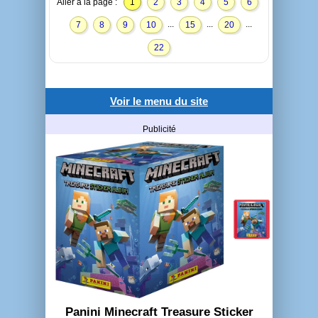
Aller à la page :
1
2
3
4
5
6
...
...
...
7
8
9
10
15
20
22
Voir le menu du site
Publicité
Panini Minecraft Treasure Sticker