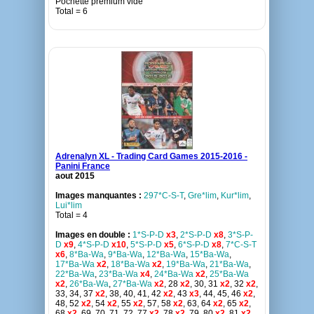
Pochette premium vide
Total = 6
Adrenalyn XL - Trading Card Games 2015-2016 -
Panini France
aout 2015
Images manquantes :
297*C-S-T
,
Gre*lim
,
Kur*lim
,
Lui*lim
Total = 4
Images en double :
1*S-P-D
x3
,
2*S-P-D
x8
,
3*S-P-
D
x9
,
4*S-P-D
x10
,
5*S-P-D
x5
,
6*S-P-D
x8
,
7*C-S-T
x6
,
8*Ba-Wa
,
9*Ba-Wa
,
12*Ba-Wa
,
15*Ba-Wa
,
17*Ba-Wa
x2
,
18*Ba-Wa
x2
,
19*Ba-Wa
,
21*Ba-Wa
,
22*Ba-Wa
,
23*Ba-Wa
x4
,
24*Ba-Wa
x2
,
25*Ba-Wa
x2
,
26*Ba-Wa
,
27*Ba-Wa
x2
, 28
x2
, 30, 31
x2
, 32
x2
,
33, 34, 37
x2
, 38, 40, 41, 42
x2
, 43
x3
, 44, 45, 46
x2
,
48, 52
x2
, 54
x2
, 55
x2
, 57, 58
x2
, 63, 64
x2
, 65
x2
,
68
x2
, 69, 70, 71, 72, 77
x2
, 78
x2
, 79, 80
x2
, 81
x2
,