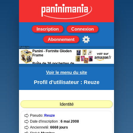
Inscription
Connexion
Abonnement
Publicité
Panini - Fortnite Gloden
Frame
Boîte de 36 pochettes de
5 stickers
Voir le menu du site
Profil d'utilisateur : Reuze
Identité
Pseudo:
Reuze
Date d'inscription :
6 mai 2008
Ancienneté:
6668 jours