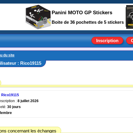
Panini MOTO GP Stickers
Boite de 36 pochettes de 5 stickers
Inscription
u du site
tilisateur : Rico19115
:
Rico19115
nscription :
8 juillet 2026
eté:
30 jours
Membre
ions concernant les échanges