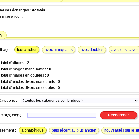
tuel des échanges :
Activés
 mise à jour :
n
ltrage :
tout afficher
avec manquants
avec doubles
avec désactivés
total d'albums :
2
total d'images manquantes :
0
total d'images en doubles :
0
otal d'articles divers manquants :
0
otal d'articles divers en doubles :
0
Catégorie :
Mot(s) clé(s) :
ssement :
alphabétique
plus récent au plus ancien
nouveautés sur le si