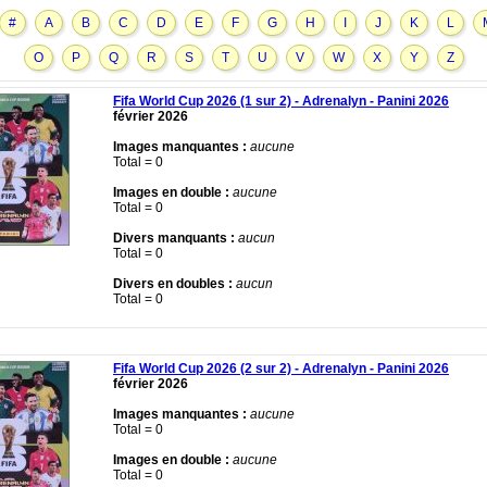
#
A
B
C
D
E
F
G
H
I
J
K
L
O
P
Q
R
S
T
U
V
W
X
Y
Z
Fifa World Cup 2026 (1 sur 2) - Adrenalyn - Panini 2026
février 2026
Images manquantes :
aucune
Total = 0
Images en double :
aucune
Total = 0
Divers manquants :
aucun
Total = 0
Divers en doubles :
aucun
Total = 0
Fifa World Cup 2026 (2 sur 2) - Adrenalyn - Panini 2026
février 2026
Images manquantes :
aucune
Total = 0
Images en double :
aucune
Total = 0