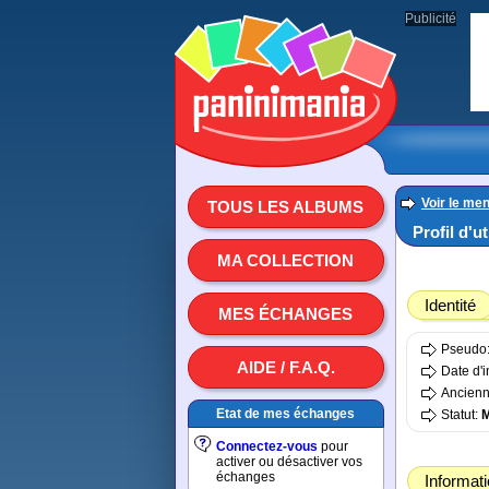
Publicité
Voir le men
TOUS LES ALBUMS
Profil d'u
MA COLLECTION
Identité
MES ÉCHANGES
Pseudo
AIDE / F.A.Q.
Date d'i
Ancienn
Etat de mes échanges
Statut:
Connectez-vous
pour
activer ou désactiver vos
échanges
Informat