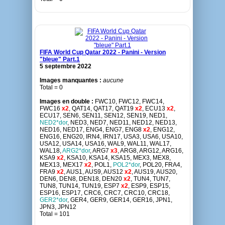
FIFA World Cup Qatar 2022 - Panini - Version
"bleue" Part.1
5 septembre 2022
Images manquantes :
aucune
Total = 0
Images en double :
FWC10, FWC12, FWC14,
FWC16
x2
, QAT14, QAT17, QAT19
x2
, ECU13
x2
,
ECU17, SEN6, SEN11, SEN12, SEN19, NED1,
NED2*dor
, NED3, NED7, NED11, NED12, NED13,
NED16, NED17, ENG4, ENG7, ENG8
x2
, ENG12,
ENG16, ENG20, IRN4, IRN17, USA3, USA6, USA10,
USA12, USA14, USA16, WAL9, WAL11, WAL17,
WAL18,
ARG2*dor
, ARG7
x3
, ARG8, ARG12, ARG16,
KSA9
x2
, KSA10, KSA14, KSA15, MEX3, MEX8,
MEX13, MEX17
x2
, POL1,
POL2*dor
, POL20, FRA4,
FRA9
x2
, AUS1, AUS9, AUS12
x2
, AUS19, AUS20,
DEN6, DEN8, DEN18, DEN20
x2
, TUN4, TUN7,
TUN8, TUN14, TUN19, ESP7
x2
, ESP9, ESP15,
ESP16, ESP17, CRC6, CRC7, CRC10, CRC18,
GER2*dor
, GER4, GER9, GER14, GER16, JPN1,
JPN3, JPN12
Total = 101