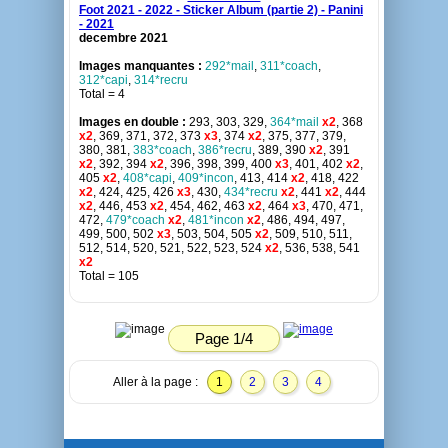
Foot 2021 - 2022 - Sticker Album (partie 2) - Panini
- 2021
decembre 2021
Images manquantes :
292*mail
,
311*coach
,
312*capi
,
314*recru
Total = 4
Images en double :
293, 303, 329,
364*mail
x2
, 368
x2
, 369, 371, 372, 373
x3
, 374
x2
, 375, 377, 379,
380, 381,
383*coach
,
386*recru
, 389, 390
x2
, 391
x2
, 392, 394
x2
, 396, 398, 399, 400
x3
, 401, 402
x2
,
405
x2
,
408*capi
,
409*incon
, 413, 414
x2
, 418, 422
x2
, 424, 425, 426
x3
, 430,
434*recru
x2
, 441
x2
, 444
x2
, 446, 453
x2
, 454, 462, 463
x2
, 464
x3
, 470, 471,
472,
479*coach
x2
,
481*incon
x2
, 486, 494, 497,
499, 500, 502
x3
, 503, 504, 505
x2
, 509, 510, 511,
512, 514, 520, 521, 522, 523, 524
x2
, 536, 538, 541
x2
Total = 105
Page 1/4
Aller à la page :
1
2
3
4