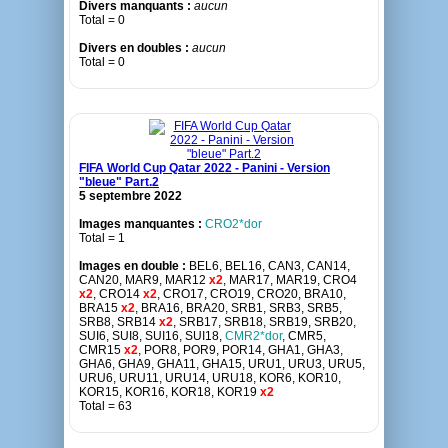
Divers manquants :
aucun
Total = 0
Divers en doubles :
aucun
Total = 0
FIFA World Cup Qatar 2022 - Panini - Version
"bleue" Part.2
5 septembre 2022
Images manquantes :
CRO2*dor
Total = 1
Images en double :
BEL6, BEL16, CAN3, CAN14,
CAN20, MAR9, MAR12
x2
, MAR17, MAR19, CRO4
x2
, CRO14
x2
, CRO17, CRO19, CRO20, BRA10,
BRA15
x2
, BRA16, BRA20, SRB1, SRB3, SRB5,
SRB8, SRB14
x2
, SRB17, SRB18, SRB19, SRB20,
SUI6, SUI8, SUI16, SUI18,
CMR2*dor
, CMR5,
CMR15
x2
, POR8, POR9, POR14, GHA1, GHA3,
GHA6, GHA9, GHA11, GHA15, URU1, URU3, URU5,
URU6, URU11, URU14, URU18, KOR6, KOR10,
KOR15, KOR16, KOR18, KOR19
x2
Total = 63