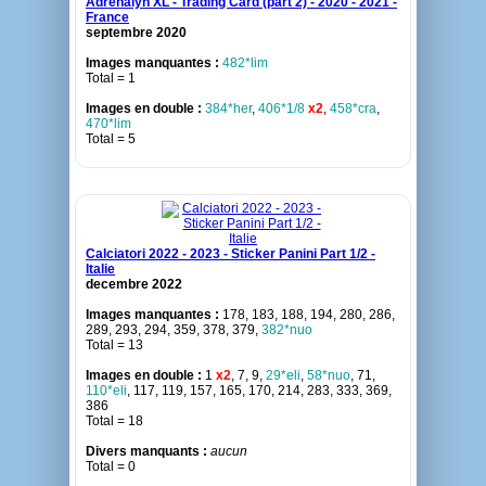
Adrenalyn XL - Trading Card (part 2) - 2020 - 2021 -
France
septembre 2020
Images manquantes :
482*lim
Total = 1
Images en double :
384*her
,
406*1/8
x2
,
458*cra
,
470*lim
Total = 5
Calciatori 2022 - 2023 - Sticker Panini Part 1/2 -
Italie
decembre 2022
Images manquantes :
178, 183, 188, 194, 280, 286,
289, 293, 294, 359, 378, 379,
382*nuo
Total = 13
Images en double :
1
x2
, 7, 9,
29*eli
,
58*nuo
, 71,
110*eli
, 117, 119, 157, 165, 170, 214, 283, 333, 369,
386
Total = 18
Divers manquants :
aucun
Total = 0