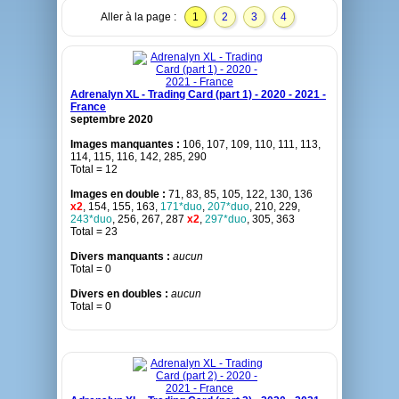
Aller à la page :
1
2
3
4
Adrenalyn XL - Trading Card (part 1) - 2020 - 2021 -
France
septembre 2020
Images manquantes :
106, 107, 109, 110, 111, 113,
114, 115, 116, 142, 285, 290
Total = 12
Images en double :
71, 83, 85, 105, 122, 130, 136
x2
, 154, 155, 163,
171*duo
,
207*duo
, 210, 229,
243*duo
, 256, 267, 287
x2
,
297*duo
, 305, 363
Total = 23
Divers manquants :
aucun
Total = 0
Divers en doubles :
aucun
Total = 0