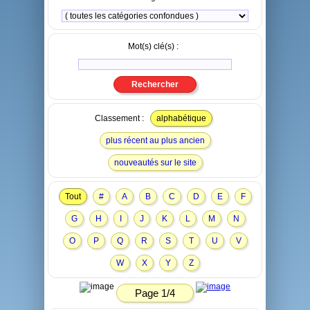
Mot(s) clé(s) :
Classement :
alphabétique
plus récent au plus ancien
nouveautés sur le site
Tout
#
A
B
C
D
E
F
G
H
I
J
K
L
M
N
O
P
Q
R
S
T
U
V
W
X
Y
Z
Page 1/4