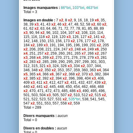
Images manquantes :
86*bri
,
103*bri
,
463*bri
Total = 3
Images en double :
7
x2
, 8
x2
, 9, 16, 18, 19
x6
, 35,
38, 39
x3
, 41, 43
x2
, 46
x2
, 47, 48, 52, 58
x2
, 60
x2
,
61, 62
x2
, 63, 64, 66, 71, 72, 77, 78, 81, 85, 88, 89
x3
, 90, 94
x2
, 96, 102, 104, 107
x2
, 108, 110, 114,
115, 116, 118
x2
, 119, 120
x3
, 126, 127
x2
, 141
x2
,
142, 148, 150, 153, 156, 173
x2
, 176, 177
x2
, 178,
184
x2
, 189
x3
, 191, 194, 195, 196, 199, 201
x2
, 205
x2
, 206, 208, 221, 224, 247
x3
, 248
x4
, 249
x6
, 250
x4
, 251, 257
x2
, 259, 260, 261, 265
x7
, 266
x2
, 267
x3
, 268
x4
, 269
x2
, 270, 271, 276, 278, 279
x3
, 281
x2
, 283
x2
, 285, 289, 290, 295, 297, 299, 301, 303,
312, 315, 321
x3
, 324, 326
x3
, 334
x2
, 337, 344,
346, 348
x2
, 350
x2
, 353, 357, 359, 360, 363
x4
, 364
x5
, 365
x4
, 366
x6
, 367
x2
, 368
x2
, 370
x3
, 382, 384
x2
, 385
x2
, 392
x2
, 394
x2
, 396, 398, 404
x3
, 406,
409
x3
, 411
x2
, 412, 427
x2
, 431, 432, 437, 439
x2
,
440
x2
, 441
x2
, 445, 448, 450, 454, 462, 466, 468
x2
, 470, 471, 472, 473, 485, 486
x3
, 490, 495, 496,
501, 503, 504
x3
, 505, 507
x2
, 510, 512
x2
, 515
x2
,
521, 522, 523, 527, 531
x2
,
535*bri
, 538, 541, 545,
547
x2
, 551, 553, 557, 558
x2
, 559
Total = 289
Divers manquants :
aucun
Total = 0
Divers en doubles :
aucun
Total = 0