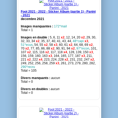
Foot 2021 - 2022 - Sticker Album (partie 1) - Panini
- 2021
decembre 2021
Images manquantes :
172*mail
Total = 1
Images en double :
5, 6, 11
x2
, 12, 14, 20
x2
, 29, 30,
32, 33, 34
x2
, 35, 37, 40, 41, 43, 44,
48*capi
x3
,
51*ecus
, 54, 55
x2
, 58
x3
, 60, 61
x2
, 64, 68, 69
x2
,
70
x2
, 77, 85, 86, 88
x2
, 90, 91, 94
x2
,
97*incon
, 101,
107
x2
, 115, 116
x2
, 117, 118
x4
, 128, 139, 150
x3
,
156, 159, 160, 163
x3
, 164, 165, 177, 187
x3
, 211,
221
x2
, 222
x4
, 223, 224, 228
x2
, 231, 232, 247
x2
,
249, 252, 256, 258, 259
x3
, 261, 273, 279, 280, 282,
290*recru
Total = 105
Divers manquants :
aucun
Total = 0
Divers en doubles :
aucun
Total = 0