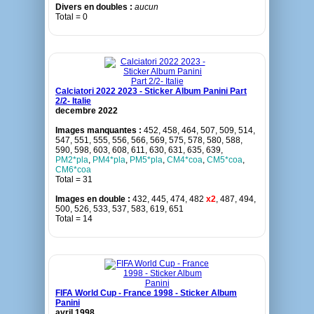
Divers en doubles :
aucun
Total = 0
Calciatori 2022 2023 - Sticker Album Panini Part
2/2- Italie
decembre 2022
Images manquantes :
452, 458, 464, 507, 509, 514,
547, 551, 555, 556, 566, 569, 575, 578, 580, 588,
590, 598, 603, 608, 611, 630, 631, 635, 639,
PM2*pla
,
PM4*pla
,
PM5*pla
,
CM4*coa
,
CM5*coa
,
CM6*coa
Total = 31
Images en double :
432, 445, 474, 482
x2
, 487, 494,
500, 526, 533, 537, 583, 619, 651
Total = 14
FIFA World Cup - France 1998 - Sticker Album
Panini
avril 1998