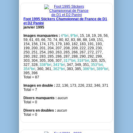
Foot 1995 Stickers Championnat de France de D1
et D2 Panini
janvier 1995
Images manquantes :
4*bri
,
9*bri
, 15, 18, 19, 26, 56,
59, 61, 65, 66, 70, 74, 80, 82, 83, 86, 88, 149, 151,
154, 156, 174, 175, 179, 180, 182, 183, 191, 193,
199, 200, 201, 204, 207, 208, 209, 222, 229, 230,
250, 251, 254, 260, 263, 265, 266, 267, 272, 277,
280, 282, 283, 285, 286, 287, 288, 290, 292, 299,
303, 304, 305, 306, 307,
317*bri
,
318*bri
, 320, 325,
327, 328,
338*bri
,
341*bri
, 347, 349, 351,
353*bri
,
354*bri
, 360, 361,
362*bri
, 383, 385,
386*bri
,
389*bri
,
395, 396
Total = 87
Images en double :
22, 136, 173, 226, 232, 346, 371
Total = 7
Divers manquants :
aucun
Total = 0
Divers en doubles :
aucun
Total = 0