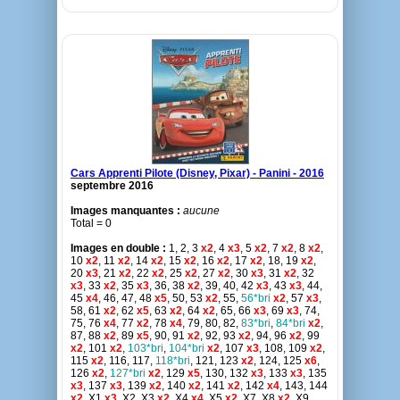
Cars Apprenti Pilote (Disney, Pixar) - Panini - 2016
septembre 2016
Images manquantes :
aucune
Total = 0
Images en double :
1, 2, 3
x2
, 4
x3
, 5
x2
, 7
x2
, 8
x2
,
10
x2
, 11
x2
, 14
x2
, 15
x2
, 16
x2
, 17
x2
, 18, 19
x2
,
20
x3
, 21
x2
, 22
x2
, 25
x2
, 27
x2
, 30
x3
, 31
x2
, 32
x3
, 33
x2
, 35
x3
, 36, 38
x2
, 39, 40, 42
x3
, 43
x3
, 44,
45
x4
, 46, 47, 48
x5
, 50, 53
x2
, 55,
56*bri
x2
, 57
x3
,
58, 61
x2
, 62
x5
, 63
x2
, 64
x2
, 65, 66
x3
, 69
x3
, 74,
75, 76
x4
, 77
x2
, 78
x4
, 79, 80, 82,
83*bri
,
84*bri
x2
,
87, 88
x2
, 89
x5
, 90, 91
x2
, 92, 93
x2
, 94, 96
x2
, 99
x2
, 101
x2
,
103*bri
,
104*bri
x2
, 107
x3
, 108, 109
x2
,
115
x2
, 116, 117,
118*bri
, 121, 123
x2
, 124, 125
x6
,
126
x2
,
127*bri
x2
, 129
x5
, 130, 132
x3
, 133
x3
, 135
x3
, 137
x3
, 139
x2
, 140
x2
, 141
x2
, 142
x4
, 143, 144
x2
, X1
x3
, X2, X3
x2
, X4
x4
, X5
x2
, X7, X8
x2
, X9,