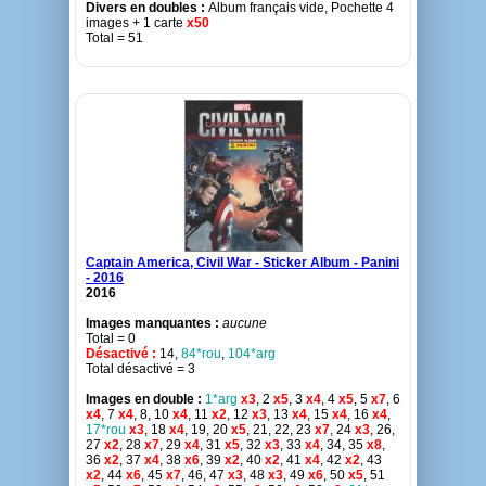
Divers en doubles :
Album français vide, Pochette 4
images + 1 carte
x50
Total = 51
Captain America, Civil War - Sticker Album - Panini
- 2016
2016
Images manquantes :
aucune
Total = 0
Désactivé :
14,
84*rou
,
104*arg
Total désactivé = 3
Images en double :
1*arg
x3
, 2
x5
, 3
x4
, 4
x5
, 5
x7
, 6
x4
, 7
x4
, 8, 10
x4
, 11
x2
, 12
x3
, 13
x4
, 15
x4
, 16
x4
,
17*rou
x3
, 18
x4
, 19, 20
x5
, 21, 22, 23
x7
, 24
x3
, 26,
27
x2
, 28
x7
, 29
x4
, 31
x5
, 32
x3
, 33
x4
, 34, 35
x8
,
36
x2
, 37
x4
, 38
x6
, 39
x2
, 40
x2
, 41
x4
, 42
x2
, 43
x2
, 44
x6
, 45
x7
, 46, 47
x3
, 48
x3
, 49
x6
, 50
x5
, 51