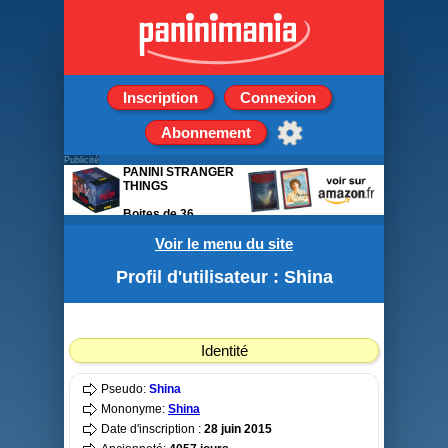
Inscription
Connexion
Abonnement
Publicité
PANINI STRANGER
THINGS
Boites de 36
pochettes de 5
stickers
Voir le menu du site
Profil d'utilisateur : Shina
Identité
Pseudo:
Shina
Mononyme:
Shina
Date d'inscription :
28 juin 2015