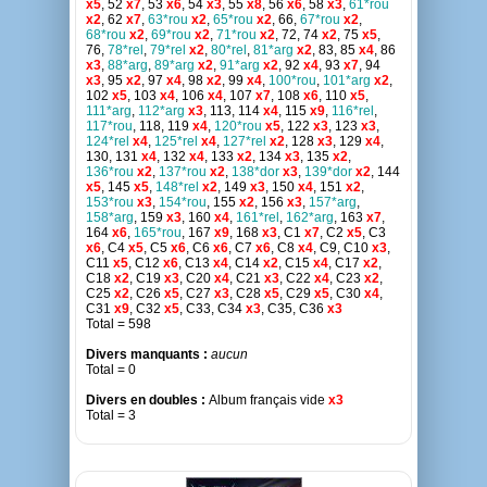
x5
, 52
x7
, 53
x6
, 54
x3
, 55
x8
, 56
x6
, 58
x3
,
61*rou
x2
, 62
x7
,
63*rou
x2
,
65*rou
x2
, 66,
67*rou
x2
,
68*rou
x2
,
69*rou
x2
,
71*rou
x2
, 72, 74
x2
, 75
x5
,
76,
78*rel
,
79*rel
x2
,
80*rel
,
81*arg
x2
, 83, 85
x4
, 86
x3
,
88*arg
,
89*arg
x2
,
91*arg
x2
, 92
x4
, 93
x7
, 94
x3
, 95
x2
, 97
x4
, 98
x2
, 99
x4
,
100*rou
,
101*arg
x2
,
102
x5
, 103
x4
, 106
x4
, 107
x7
, 108
x6
, 110
x5
,
111*arg
,
112*arg
x3
, 113, 114
x4
, 115
x9
,
116*rel
,
117*rou
, 118, 119
x4
,
120*rou
x5
, 122
x3
, 123
x3
,
124*rel
x4
,
125*rel
x4
,
127*rel
x2
, 128
x3
, 129
x4
,
130, 131
x4
, 132
x4
, 133
x2
, 134
x3
, 135
x2
,
136*rou
x2
,
137*rou
x2
,
138*dor
x3
,
139*dor
x2
, 144
x5
, 145
x5
,
148*rel
x2
, 149
x3
, 150
x4
, 151
x2
,
153*rou
x3
,
154*rou
, 155
x2
, 156
x3
,
157*arg
,
158*arg
, 159
x3
, 160
x4
,
161*rel
,
162*arg
, 163
x7
,
164
x6
,
165*rou
, 167
x9
, 168
x3
, C1
x7
, C2
x5
, C3
x6
, C4
x5
, C5
x6
, C6
x6
, C7
x6
, C8
x4
, C9, C10
x3
,
C11
x5
, C12
x6
, C13
x4
, C14
x2
, C15
x4
, C17
x2
,
C18
x2
, C19
x3
, C20
x4
, C21
x3
, C22
x4
, C23
x2
,
C25
x2
, C26
x5
, C27
x3
, C28
x5
, C29
x5
, C30
x4
,
C31
x9
, C32
x5
, C33, C34
x3
, C35, C36
x3
Total = 598
Divers manquants :
aucun
Total = 0
Divers en doubles :
Album français vide
x3
Total = 3