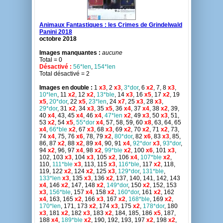
Animaux Fantastiques : les Crimes de Grindelwald
Panini 2018
octobre 2018
Images manquantes :
aucune
Total = 0
Désactivé :
56*len
,
154*len
Total désactivé = 2
Images en double :
1
x3
, 2
x3
,
3*dor
, 6
x2
, 7, 8
x3
,
10*len
, 11
x2
, 12
x2
,
13*ble
, 14
x3
, 16
x5
, 17
x2
, 19
x5
,
20*dor
, 22
x5
,
23*len
, 24
x7
, 25
x3
, 28
x3
,
29*dor
, 31
x2
, 34
x3
, 35
x5
, 36
x4
, 37
x4
, 38
x2
, 39,
40
x4
, 43, 45
x4
, 46
x4
,
47*len
x2
, 49
x3
, 50
x3
, 51,
53
x2
, 54
x5
,
55*dor
x4
, 57, 58, 59, 60
x8
, 63, 64, 65
x4
,
66*ble
x2
, 67
x3
, 68
x3
, 69
x2
, 70
x2
, 71
x2
, 73,
74
x4
, 75, 76
x6
, 78, 79
x2
,
80*dor
, 82
x6
, 83
x3
, 85,
86, 87
x2
, 88
x2
, 89
x4
, 90, 91
x4
,
92*dor
x3
,
93*dor
,
94
x2
, 96, 97
x4
, 98
x2
,
99*ble
x2
, 100
x6
, 101
x3
,
102, 103
x3
, 104
x3
, 105
x2
, 106
x4
,
107*ble
x2
,
110,
111*ble
x3
, 113, 115
x3
,
116*ble
, 117
x2
, 118,
119, 122
x2
, 124
x2
, 125
x3
,
129*dor
,
131*ble
,
133*len
x3
, 135
x3
, 136
x2
, 137, 140, 141, 142, 143
x4
, 146
x2
, 147, 148
x2
,
149*dor
, 150
x2
, 152, 153
x3
,
156*ble
, 157
x4
, 158
x2
,
160*dor
, 161
x2
, 162
x4
, 163, 165
x2
, 166
x3
, 167
x2
,
168*ble
, 169
x2
,
170*len
, 171, 173
x2
, 174
x3
, 175
x2
,
178*dor
, 180
x3
, 181
x2
, 182
x3
, 183
x2
, 184, 185, 186
x5
, 187,
188
x4
,
189*ble
x2
, 190, 192, 193, 197
x2
, 198
x2
,