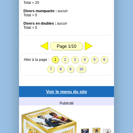
Total = 20
Divers manquants :
aucun
Total = 0
Divers en doubles :
aucun
Total = 0
Page 1/10
Aller à la page :
1
2
3
4
5
6
7
8
9
10
Voir le menu du site
Publicité