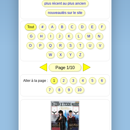
plus récent au plus ancien
nouveautés sur le site
Tout
#
A
B
C
D
E
F
G
H
I
J
K
L
M
N
O
P
Q
R
S
T
U
V
W
X
Y
Z
Page 1/10
Aller à la page :
1
2
3
4
5
6
7
8
9
10