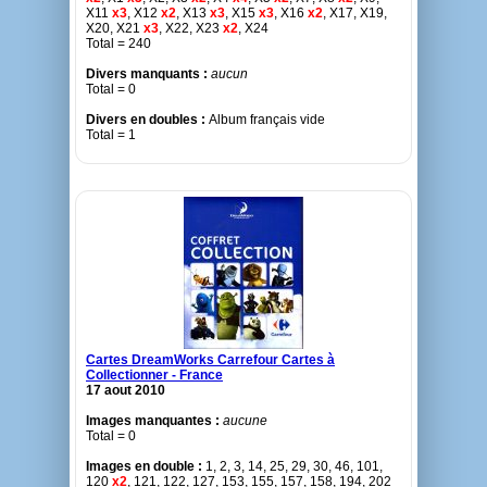
X11
x3
, X12
x2
, X13
x3
, X15
x3
, X16
x2
, X17, X19,
X20, X21
x3
, X22, X23
x2
, X24
Total = 240
Divers manquants :
aucun
Total = 0
Divers en doubles :
Album français vide
Total = 1
Cartes DreamWorks Carrefour Cartes à
Collectionner - France
17 aout 2010
Images manquantes :
aucune
Total = 0
Images en double :
1, 2, 3, 14, 25, 29, 30, 46, 101,
120
x2
, 121, 122, 127, 153, 155, 157, 158, 194, 202