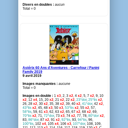
Divers en doubles :
aucun
Total = 0
Astérix 60 Ans d'Aventures - Carrefour / Panini
Family 2019
9 avril 2019
Images manquantes :
aucune
Total = 0
Images en double :
1
x3
, 2, 3
x2
, 4
x2
, 5, 7
x2
, 9, 10
x2
, 12
x4
, 15, 20
x2
, 21
x2
, 22
x2
,
23*dor
,
25*tis
x2
,
26, 28
x2
, 30
x2
, 35, 38
x2
, 39, 40
x2
,
41*dor
, 42
x2
,
43*tis
x2
, 45, 48
x3
, 50
x3
,
53*tis
x2
, 55
x2
, 57,
58*tis
, 59, 61
x3
, 62, 63
x2
, 65, 67
x2
, 68
x2
, 69,
70*tis
x2
, 71,
72*dor
, 73
x3
, 74
x2
, 77, 78,
80*dor
x2
,
83,
86*dor
, 87
x2
, 91
x2
,
92*tis
, 93,
94*tis
, 96,
100*tis
, 102
x4
, 105
x4
, 106
x3
,
107*dor
, 108, 109,
111, 112, 113
x2
, 114, 116, 117, 118, 119, 120
x2
, C