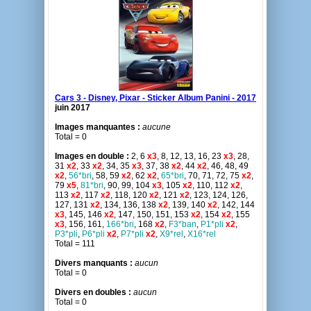
Cars 3 - Disney, Pixar - Sticker Album Panini - 2017
juin 2017
Images manquantes :
aucune
Total = 0
Images en double :
2, 6
x3
, 8, 12, 13, 16, 23
x3
, 28,
31
x2
, 33
x2
, 34, 35
x3
, 37, 38
x2
, 44
x2
, 46, 48, 49
x2
,
56*bri
, 58, 59
x2
, 62
x2
,
65*bri
, 70, 71, 72, 75
x2
,
79
x5
,
81*bri
, 90, 99, 104
x3
, 105
x2
, 110, 112
x2
,
113
x2
, 117
x2
, 118, 120
x2
, 121
x2
, 123, 124, 126,
127, 131
x2
, 134, 136, 138
x2
, 139, 140
x2
, 142, 144
x3
, 145, 146
x2
, 147, 150, 151, 153
x2
, 154
x2
, 155
x3
, 156, 161,
166*bri
, 168
x2
,
F3*ban
,
P1*pli
x2
,
P3*pli
,
P6*pli
x2
,
P7*pli
x2
,
X9*rel
,
X16*rel
Total = 111
Divers manquants :
aucun
Total = 0
Divers en doubles :
aucun
Total = 0