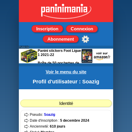
Inscription
Connexion
Abonnement
Publicité
Panini stickers Foot Ligue
1 2021-22
Boîte de 50 pochettes de
5 stickers
Voir le menu du site
Profil d'utilisateur : Soazig
Identité
Pseudo:
Soazig
Date d'inscription :
5 decembre 2024
Ancienneté:
610 jours