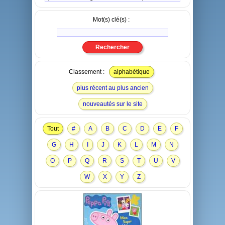
Mot(s) clé(s) :
Classement :
alphabétique
plus récent au plus ancien
nouveautés sur le site
Tout
#
A
B
C
D
E
F
G
H
I
J
K
L
M
N
O
P
Q
R
S
T
U
V
W
X
Y
Z