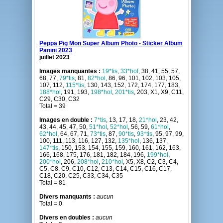
Peppa Pig Mon Super Album Photo - Sticker Album
Panini 2023
juillet 2023
Images manquantes :
19*tis
,
33*hol
, 38, 41, 55, 57,
68, 77,
79*tis
, 81,
82*hol
, 86, 96, 101, 102, 103, 105,
107, 112,
115*tis
, 130, 143, 152, 172, 174, 177, 183,
188*hol
, 191, 193,
198*hol
,
201*tis
, 203, X1, X9, C11,
C29, C30, C32
Total = 39
Images en double :
7*tis
, 13, 17, 18,
21*hol
, 23, 42,
43, 44, 45, 47, 50,
51*hol
,
52*hol
, 56, 59,
61*hol
,
62*hol
, 64, 67, 71,
73*tis
, 87,
90*tis
,
93*tis
, 95, 97, 99,
100, 111, 113, 116, 127, 132,
135*hol
, 136, 137,
147*tis
, 150, 153, 154, 155, 159, 160, 161, 162, 163,
166, 168, 175, 176, 181, 182, 184, 196,
199*hol
,
200*hol
, 206,
208*hol
,
210*hol
, X5, X8, C2, C3, C4,
C5, C8, C9, C10, C12, C13, C14, C15, C16, C17,
C18, C20, C25, C33, C34, C35
Total = 81
Divers manquants :
aucun
Total = 0
Divers en doubles :
aucun