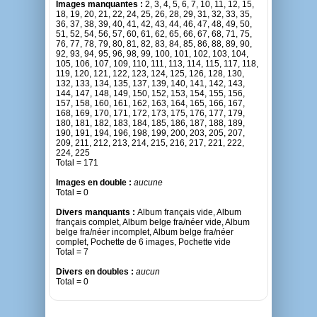
Images manquantes :
2, 3, 4, 5, 6, 7, 10, 11, 12, 15,
18, 19, 20, 21, 22, 24, 25, 26, 28, 29, 31, 32, 33, 35,
36, 37, 38, 39, 40, 41, 42, 43, 44, 46, 47, 48, 49, 50,
51, 52, 54, 56, 57, 60, 61, 62, 65, 66, 67, 68, 71, 75,
76, 77, 78, 79, 80, 81, 82, 83, 84, 85, 86, 88, 89, 90,
92, 93, 94, 95, 96, 98, 99, 100, 101, 102, 103, 104,
105, 106, 107, 109, 110, 111, 113, 114, 115, 117, 118,
119, 120, 121, 122, 123, 124, 125, 126, 128, 130,
132, 133, 134, 135, 137, 139, 140, 141, 142, 143,
144, 147, 148, 149, 150, 152, 153, 154, 155, 156,
157, 158, 160, 161, 162, 163, 164, 165, 166, 167,
168, 169, 170, 171, 172, 173, 175, 176, 177, 179,
180, 181, 182, 183, 184, 185, 186, 187, 188, 189,
190, 191, 194, 196, 198, 199, 200, 203, 205, 207,
209, 211, 212, 213, 214, 215, 216, 217, 221, 222,
224, 225
Total = 171
Images en double :
aucune
Total = 0
Divers manquants :
Album français vide, Album
français complet, Album belge fra/néer vide, Album
belge fra/néer incomplet, Album belge fra/néer
complet, Pochette de 6 images, Pochette vide
Total = 7
Divers en doubles :
aucun
Total = 0