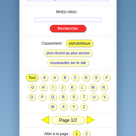
Mot(s) clé(s) :
Classement :
alphabétique
plus récent au plus ancien
nouveautés sur le site
Tout
#
A
B
C
D
E
F
G
H
I
J
K
L
M
N
O
P
Q
R
S
T
U
V
W
X
Y
Z
Page 1/2
Aller à la page :
1
2