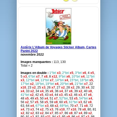
Astérix L'Album de Voyages Sticker Album, Cartes
Panini 2022
novembre 2022
Images manquantes :
113, 130
Total = 2
Images en double :
1*bri
x3
,
2*bri
x5
,
3*bri
x6
, 4
x5
,
5
x3
,
6*bri
x7
, 7
x8
, 8
x12
,
9*bri
x6
,
10*bri
x4
,
11*bri
x3
,
12*bri
x4
,
13*bri
x7
,
14*bri
x4
,
15*bri
,
16*bri
x5
,
17*bri
x2
,
18*bri
,
19*bri
x4
,
20*bri
x6
,
21*bri
x7
, 22
x10
, 23
x2
, 25
x3
, 26
x7
, 27
x2
, 28
x2
, 29, 30
x4
, 32
x4
, 33
x2
, 34
x4
, 35
x6
, 36
x4
, 37
x6
, 39
x2
, 40
x8
,
41*bri
x2
, 42
x5
, 43
x4
, 44
x3
, 45
x2
, 46
x3
, 47
x6
,
48
x5
, 49
x5
, 50
x4
, 51
x7
,
52*bri
, 53
x5
,
54*bri
x4
,
56
x2
, 57
x5
, 58
x5
, 59
x8
, 60
x5
,
61*bri
x3
, 62
x8
,
63, 64
x4
,
67*bri
x3
, 68
x2
,
69*bri
, 70
x7
, 71
x8
, 72
x4
, 73
x3
, 74
x2
, 75
x3
, 76
x10
, 77
x10
, 78
x8
, 80, 81
x2
, 82
x2
, 83
x2
, 84
x7
, 85
x7
, 86
x8
, 87
x4
, 89
x2
,
90, 91
x2
, 92, 93
x21
, 94
x2
, 95
x9
, 96
x4
, 97
x3
, 98