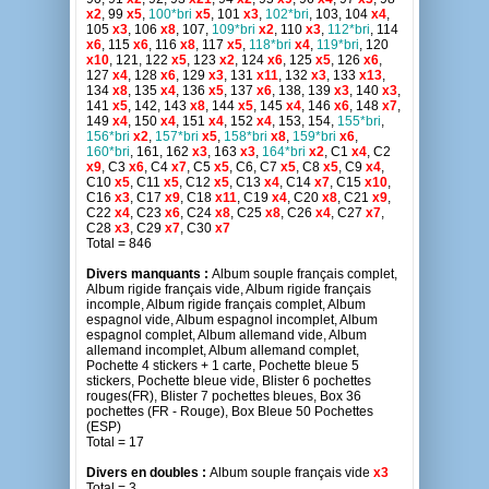
x2
, 99
x5
,
100*bri
x5
, 101
x3
,
102*bri
, 103, 104
x4
,
105
x3
, 106
x8
, 107,
109*bri
x2
, 110
x3
,
112*bri
, 114
x6
, 115
x6
, 116
x8
, 117
x5
,
118*bri
x4
,
119*bri
, 120
x10
, 121, 122
x5
, 123
x2
, 124
x6
, 125
x5
, 126
x6
,
127
x4
, 128
x6
, 129
x3
, 131
x11
, 132
x3
, 133
x13
,
134
x8
, 135
x4
, 136
x5
, 137
x6
, 138, 139
x3
, 140
x3
,
141
x5
, 142, 143
x8
, 144
x5
, 145
x4
, 146
x6
, 148
x7
,
149
x4
, 150
x4
, 151
x4
, 152
x4
, 153, 154,
155*bri
,
156*bri
x2
,
157*bri
x5
,
158*bri
x8
,
159*bri
x6
,
160*bri
, 161, 162
x3
, 163
x3
,
164*bri
x2
, C1
x4
, C2
x9
, C3
x6
, C4
x7
, C5
x5
, C6, C7
x5
, C8
x5
, C9
x4
,
C10
x5
, C11
x5
, C12
x5
, C13
x4
, C14
x7
, C15
x10
,
C16
x3
, C17
x9
, C18
x11
, C19
x4
, C20
x8
, C21
x9
,
C22
x4
, C23
x6
, C24
x8
, C25
x8
, C26
x4
, C27
x7
,
C28
x3
, C29
x7
, C30
x7
Total = 846
Divers manquants :
Album souple français complet,
Album rigide français vide, Album rigide français
incomple, Album rigide français complet, Album
espagnol vide, Album espagnol incomplet, Album
espagnol complet, Album allemand vide, Album
allemand incomplet, Album allemand complet,
Pochette 4 stickers + 1 carte, Pochette bleue 5
stickers, Pochette bleue vide, Blister 6 pochettes
rouges(FR), Blister 7 pochettes bleues, Box 36
pochettes (FR - Rouge), Box Bleue 50 Pochettes
(ESP)
Total = 17
Divers en doubles :
Album souple français vide
x3
Total = 3