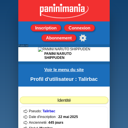
Inscription
Connexion
Abonnement
Publicité
PANINI NARUTO
SHIPPUDEN
Boite de 36 pochettes
Voir le menu du site
de 4 stickers + 1 carte
Profil d'utilisateur : Talirbac
Identité
Pseudo:
Talirbac
Date d'inscription :
22 mai 2025
Ancienneté:
445 jours