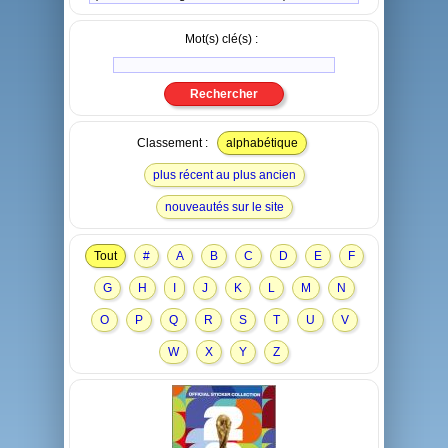
Mot(s) clé(s) :
Classement :
alphabétique
plus récent au plus ancien
nouveautés sur le site
Tout
#
A
B
C
D
E
F
G
H
I
J
K
L
M
N
O
P
Q
R
S
T
U
V
W
X
Y
Z