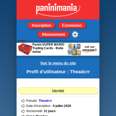
Inscription
Connexion
Abonnement
Publicité
Panini SUPER MARIO
Trading Cards - Boite
métal
8 pochettes + 3 cartes
édition limitée
Voir le menu du site
Profil d'utilisateur : Theadcrr
Identité
Pseudo:
Theadcrr
Date d'inscription :
9 juillet 2026
Ancienneté:
31 jours