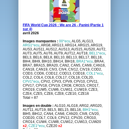
FIFA World Cup 2026 : We are 26 - Panini (Partie 1
sur 4)
avril 2026
Images manquantes :
00*ecu
, ALG5, ALG13,
ARG1*ecu
, ARG8, ARG13, ARG14, ARG15, ARG19,
AUS3, AUS11, AUS12, AUS13, AUS15, AUS20, AUT2,
AUT3, AUT5, AUT6, AUT9, AUT12, AUT18,
BEL1*ecu
,
BEL3, BEL6, BEL8, BEL10, BEL13, BEL17, BEL18,
BIH4, BIH9, BIH10, BIH14, BIH18,
BRA1*ecu
, BRA4,
BRA7, BRA15, BRA20, CAN2, CAN5, CAN9, CAN16,
CAN18, CAN19, CIV3, CIV4, CIV12, CIV19, COD2,
COD3, COD6, COD12, COD13, COD18,
COL1*ecu
,
COL2, COL4, COL8, COL17, COL18, COL20,
CPV1*ecu
, CPV2, CPV3, CPV9, CPV10, CPV11,
CPV17, CPV18, CPV19, CRO8, CRO15, CRO17,
CRO19, CUW5, CUW6, CUW11, CUW19, CZE3,
CZE4, CZE5, CZE6, CZE8, CZE10, CZE16
Total = 87
Images en double :
ALG10, ALG18, ARG2, ARG20,
AUT11, AUT19, BEL5, BEL15, BEL16,
BIH1*ecu
,
BIH5, BIH12, CAN4, CAN6, CAN20, CIV8, CIV20,
COD20, COL7, COL9, CPV12, CPV20, CRO10,
CRO14, CUW4, CUW8, CUW12, CUW13, CUW20
x2
,
CZE1*ecu
, CZE20
x2