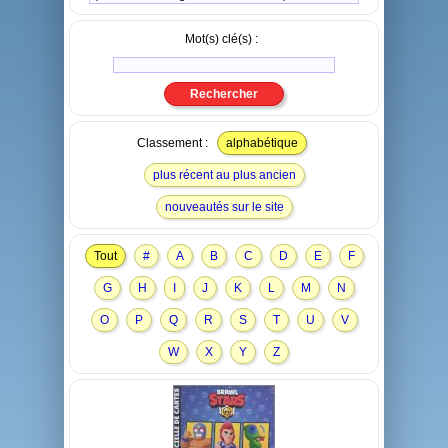
Mot(s) clé(s) :
Classement :
alphabétique
plus récent au plus ancien
nouveautés sur le site
Tout
#
A
B
C
D
E
F
G
H
I
J
K
L
M
N
O
P
Q
R
S
T
U
V
W
X
Y
Z