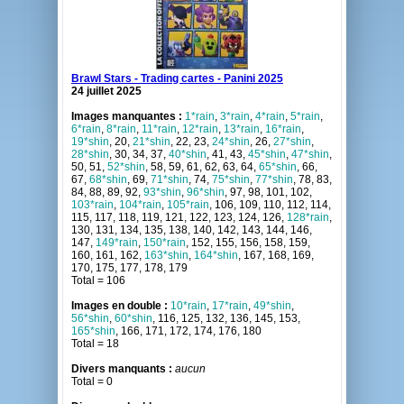
Brawl Stars - Trading cartes - Panini 2025
24 juillet 2025
Images manquantes :
1*rain
,
3*rain
,
4*rain
,
5*rain
,
6*rain
,
8*rain
,
11*rain
,
12*rain
,
13*rain
,
16*rain
,
19*shin
, 20,
21*shin
, 22, 23,
24*shin
, 26,
27*shin
,
28*shin
, 30, 34, 37,
40*shin
, 41, 43,
45*shin
,
47*shin
,
50, 51,
52*shin
, 58, 59, 61, 62, 63, 64,
65*shin
, 66,
67,
68*shin
, 69,
71*shin
, 74,
75*shin
,
77*shin
, 78, 83,
84, 88, 89, 92,
93*shin
,
96*shin
, 97, 98, 101, 102,
103*rain
,
104*rain
,
105*rain
, 106, 109, 110, 112, 114,
115, 117, 118, 119, 121, 122, 123, 124, 126,
128*rain
,
130, 131, 134, 135, 138, 140, 142, 143, 144, 146,
147,
149*rain
,
150*rain
, 152, 155, 156, 158, 159,
160, 161, 162,
163*shin
,
164*shin
, 167, 168, 169,
170, 175, 177, 178, 179
Total = 106
Images en double :
10*rain
,
17*rain
,
49*shin
,
56*shin
,
60*shin
, 116, 125, 132, 136, 145, 153,
165*shin
, 166, 171, 172, 174, 176, 180
Total = 18
Divers manquants :
aucun
Total = 0