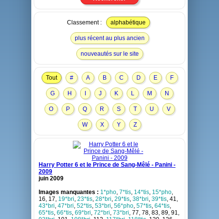
Classement :
alphabétique
plus récent au plus ancien
nouveautés sur le site
Tout
#
A
B
C
D
E
F
G
H
I
J
K
L
M
N
O
P
Q
R
S
T
U
V
W
X
Y
Z
Harry Potter 6 et le Prince de Sang-Mêlé - Panini -
2009
juin 2009
Images manquantes :
1*pho
,
7*tis
,
14*tis
,
15*pho
,
16, 17,
19*bri
,
23*tis
,
28*bri
,
29*tis
,
38*bri
,
39*tis
, 41,
43*bri
,
47*bri
,
52*tis
,
53*bri
,
56*pho
,
57*tis
,
64*tis
,
65*tis
,
66*tis
,
69*bri
,
72*bri
,
73*bri
, 77, 78, 83, 89, 91,