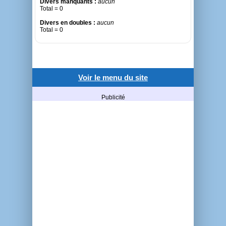
Divers manquants :
aucun
Total = 0
Divers en doubles :
aucun
Total = 0
Voir le menu du site
Publicité