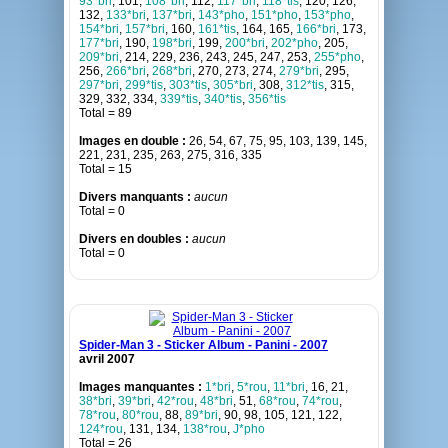
93*bri
, 101,
108*bri
, 112,
117*bri
,
118*tis
, 120, 126,
132,
133*bri
,
137*bri
,
143*pho
,
151*pho
,
153*pho
,
154*bri
,
157*bri
, 160,
161*tis
, 164, 165,
166*bri
, 173,
177*bri
, 190,
198*bri
, 199,
200*bri
,
202*pho
, 205,
209*bri
, 214, 229, 236, 243, 245, 247, 253,
255*pho
,
256,
266*bri
,
268*bri
, 270, 273, 274,
279*bri
, 295,
297*bri
,
299*tis
,
303*tis
,
305*bri
, 308,
312*tis
, 315,
329, 332, 334,
339*tis
,
340*tis
,
356*tis
Total = 89
Images en double :
26, 54, 67, 75, 95, 103, 139, 145,
221, 231, 235, 263, 275, 316, 335
Total = 15
Divers manquants :
aucun
Total = 0
Divers en doubles :
aucun
Total = 0
Spider-Man 3 - Sticker Album - Panini - 2007
avril 2007
Images manquantes :
1*bri
,
5*rou
,
11*bri
, 16, 21,
38*bri
,
39*bri
,
42*rou
,
48*bri
, 51,
68*rou
,
74*rou
,
78*rou
,
80*rou
, 88,
89*bri
, 90, 98, 105, 121, 122,
124*rou
, 131, 134,
138*rou
,
J*pho
Total = 26