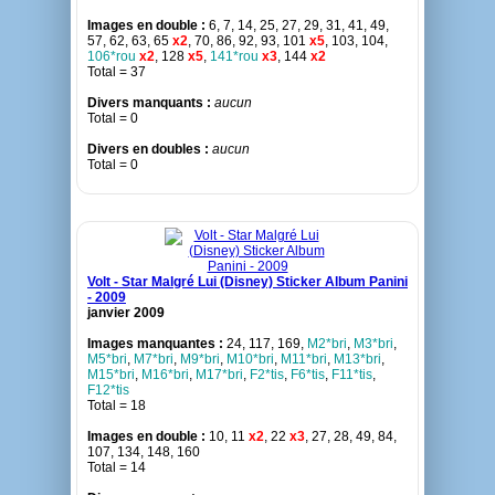
Images en double :
6, 7, 14, 25, 27, 29, 31, 41, 49,
57, 62, 63, 65
x2
, 70, 86, 92, 93, 101
x5
, 103, 104,
106*rou
x2
, 128
x5
,
141*rou
x3
, 144
x2
Total = 37
Divers manquants :
aucun
Total = 0
Divers en doubles :
aucun
Total = 0
Volt - Star Malgré Lui (Disney) Sticker Album Panini
- 2009
janvier 2009
Images manquantes :
24, 117, 169,
M2*bri
,
M3*bri
,
M5*bri
,
M7*bri
,
M9*bri
,
M10*bri
,
M11*bri
,
M13*bri
,
M15*bri
,
M16*bri
,
M17*bri
,
F2*tis
,
F6*tis
,
F11*tis
,
F12*tis
Total = 18
Images en double :
10, 11
x2
, 22
x3
, 27, 28, 49, 84,
107, 134, 148, 160
Total = 14